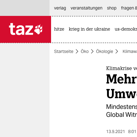
hautnavigation anspringen
hauptinhalt anspringen
footer anspringen
verlag
veranstaltungen
shop
fragen &
hitze
krieg in der ukraine
us-demokr

taz zahl ich
taz zahl ich
Startseite
Öko
Ökologie
Klimaw
themen
politik
Klimakrise v
Mehr
öko
Umwe
gesellschaft
Mindestens
kultur
Global Witn
sport
13.9.2021
8:01