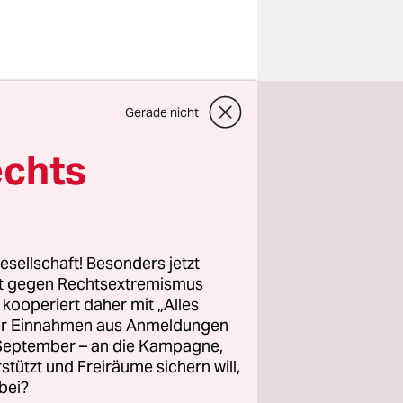
fen. Ende
d
Gerade nicht
n gekämpft,
echts
n seiner
en Wasser
sern
esellschaft! Besonders jetzt
rt gegen Rechtsextremismus
z kooperiert daher mit „Alles
ller Einnahmen aus Anmeldungen
. September – an die Kampagne,
rstützt und Freiräume sichern will,
bei?