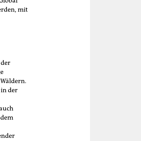
Global
rden, mit
 der
ge
 Wäldern.
 in der
 auch
Zudem
ender