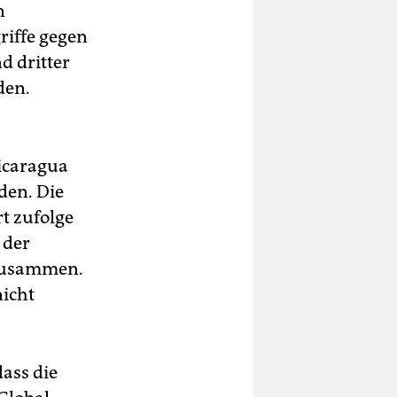
n
riffe gegen
d dritter
den.
icaragua
den. Die
t zufolge
 der
 zusammen.
nicht
ass die