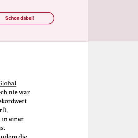
Schon dabei!
Global
ch nie war
Rekordwert
ft,
 in einer
s.
zudem die