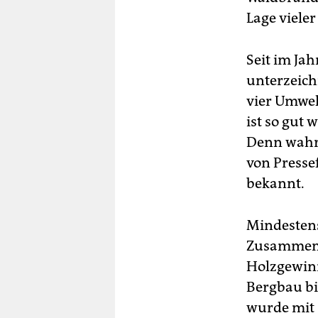
Lage viele
Seit im Ja
unterzeich
vier Umwel
ist so gut 
Denn wahr
von Pressef
bekannt.
Mindestens
Zusammenh
Holzgewin
Bergbau bi
wurde mit 