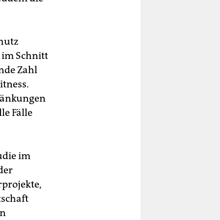
hutz
 im Schnitt
ende Zahl
itness.
ränkungen
le Fälle
udie im
der
projekte,
tschaft
en