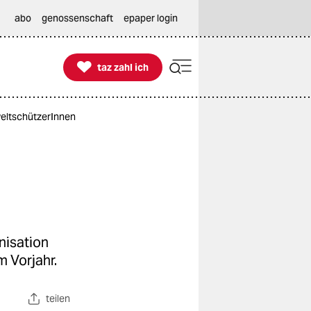
abo
genossenschaft
epaper login

taz zahl ich
taz zahl ich
weltschützerInnen
nisation
m Vorjahr.
teilen