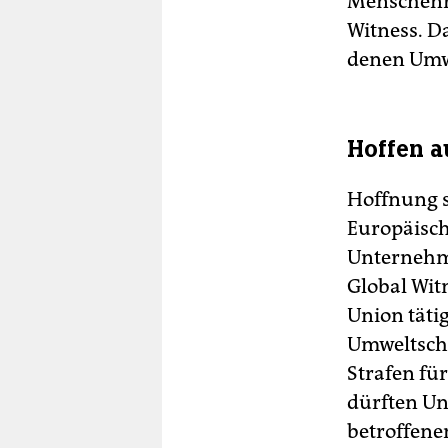
Menschenre
Witness. D
denen Umwe
Hoffen a
Hoffnung s
Europäisch
Unternehme
Global Witn
Union tät
Umweltschä
Strafen fü
dürften Un
betroffene