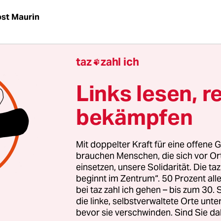
st Maurin
kamen in zwei Vans, sie hatten großkalibrige Waf
taz
zahl ich
2020 töteten sie den mexikanischen Wasser- un

Aktivisten
Óscar Eyraud Adams
. Er hatte dagege
Links lesen, r
rne wie die niederländische Brauerei Heineken i
on im Bundesstaat Baja California riesige Meng
bekämpfen
ber viele Indigene nicht einmal ihre Felder bewäs
yraud wurde nur 34 Jahre alt.
Mit doppelter Kraft für eine offene G
brauchen Menschen, die sich vor O
einsetzen, unsere Solidarität. Die ta
beginnt im Zentrum“. 50 Prozent a
bei taz zahl ich gehen – bis zum 30
die linke, selbstverwaltete Orte unte
bevor sie verschwinden. Sind Sie da