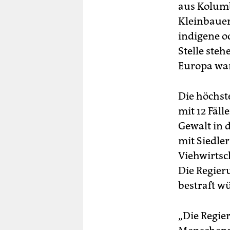
aus Kolumbi
Kleinbauern
indigene o
Stelle ste
Europa war
Die höchst
mit 12 Fäll
Gewalt in 
mit Siedle
Viehwirtsc
Die Regieru
bestraft w
„Die Regie