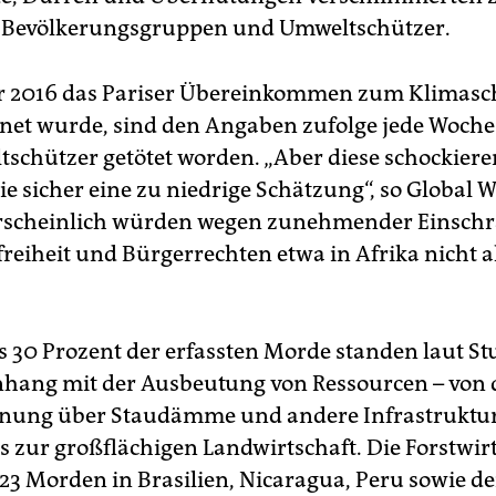
r Bevölkerungsgruppen und Umweltschützer.
hr 2016 das Pariser Übereinkommen zum Klimasc
net wurde, sind den Angaben zufolge jede Woche
tschützer getötet worden. „Aber diese schockier
wie sicher eine zu niedrige Schätzung“, so Global W
scheinlich würden wegen zunehmender Einsch
reiheit und Bürgerrechten etwa in Afrika nicht al
 30 Prozent der erfassten Morde standen laut St
ang mit der Ausbeutung von Ressourcen – von 
nung über Staudämme und andere Infrastruktur
s zur großflächigen Landwirtschaft. Die Forstwir
23 Morden in Brasilien, Nicaragua, Peru sowie d