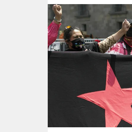
berlin
nord
wahrheit
verlag
verlag
veranstaltungen
shop
fragen & hilfe
unterstützen
abo
genossenschaft