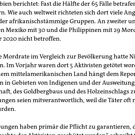
en berichtet: Fast die Hälfte der 65 Fälle betrafe
. Wie auch weltweit richteten sich dort viele Ang
der afrikanischstämmige Gruppen. An zweiter un
hen Mexiko mit 30 und die Philippinen mit 29 Mor
 2020 nicht betroffen.
e Mordrate im Vergleich zur Bevölkerung hatte N
en. Im Vorjahr waren dort 5 Aktivisten getötet wor
dem mittelamerikanischen Land hängt dem Repor
rn in Gebieten von Indigenen und der Ausweitung
haft, des Goldbergbaus und des Holzeinschlags
ngen seien mitverantwortlich, weil die Täter oft 
ürden.
rungen haben primär die Pflicht zu garantieren, d