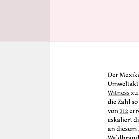
Der Mexika
Umweltakti
Witness
zuf
die Zahl s
von
212
err
eskaliert d
an diesem 
Waldbränd