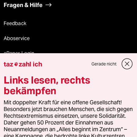
Fragen & Hilfe
Feedback
Aboservice
ePaper Login
taz
zahl ich
Gerade nicht

Downloads für Abonnierende
Links lesen, rechts
bekämpfen
© 2026 taz Verlags und Vertriebs GmbH
Mit doppelter Kraft für eine offene Gesellschaft!
Alle Rechte vorbehalten. Bei rechtlichen Fragen oder für Genehmigungen
wenden Sie sich bitte an
lizenzen@taz.de
Besonders jetzt brauchen Menschen, die sich gegen
Rechtsextremismus einsetzen, unsere Solidarität.
Daher gehen 50 Prozent der Einnahmen aus
Feedback
Redaktionsstatut
Kommune-Richtlinien
KI-
Neuanmeldungen an „Alles beginnt im Zentrum“ –
eine Kampagne, die bedrohte linke Kulturzentren