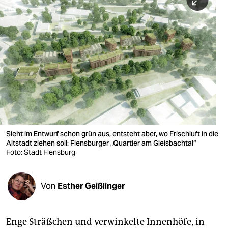
berlin
nord
wahrheit
verlag
verlag
veranstaltungen
shop
Sieht im Entwurf schon grün aus, entsteht aber, wo Frischluft in die
Altstadt ziehen soll: Flensburger „Quartier am Gleisbachtal“
fragen & hilfe
Foto: Stadt Flensburg
unterstützen
Von
Esther Geißlinger
abo
genossenschaft
Enge Sträßchen und verwinkelte Innenhöfe, in