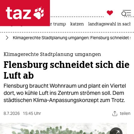

taz zahl ich
bergsteigen
usa unter trump
katzen
landtagswahl in sachs

taz zahl ich
rd
Klimagerechte Stadtplanung umgangen: Flensburg schneidet sic
taz zahl ich
themen
Klimagerechte Stadtplanung umgangen
Flensburg schneidet sich die
politik
Luft ab
öko
Flensburg braucht Wohnraum und plant ein Viertel
dort, wo kühle Luft ins Zentrum strömen soll. Dem
gesellschaft
städtischen Klima-Anpassungskonzept zum Trotz.
kultur
8.7.2026
15:45 Uhr
teilen
sport