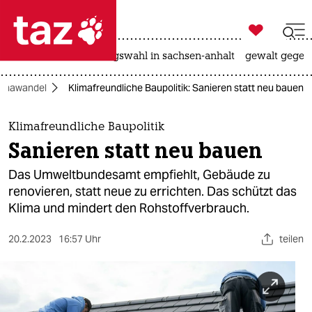

taz zahl ich
hitze
surfen
landtagswahl in sachsen-anhalt
gewalt gegen

taz zahl ich
limawandel
Klimafreundliche Baupolitik: Sanieren statt neu bauen
taz zahl ich
themen
Klimafreundliche Baupolitik
Sanieren statt neu bauen
politik
Das Umweltbundesamt empfiehlt, Gebäude zu
öko
renovieren, statt neue zu errichten. Das schützt das
Klima und mindert den Rohstoffverbrauch.
gesellschaft
20.2.2023
16:57 Uhr
teilen
kultur
sport