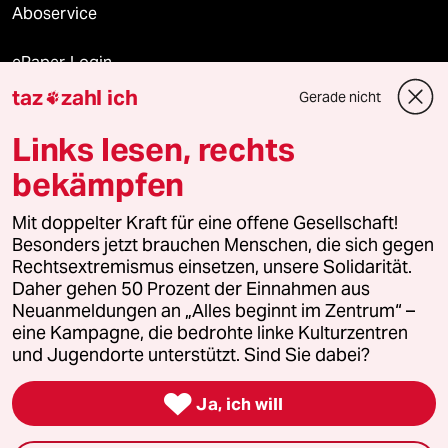
Aboservice
ePaper Login
taz
zahl ich
Gerade nicht

Downloads für Abonnierende
Links lesen, rechts
bekämpfen
© 2026 taz Verlags und Vertriebs GmbH
Mit doppelter Kraft für eine offene Gesellschaft!
Alle Rechte vorbehalten. Bei rechtlichen Fragen oder für Genehmigungen
wenden Sie sich bitte an
lizenzen@taz.de
Besonders jetzt brauchen Menschen, die sich gegen
Rechtsextremismus einsetzen, unsere Solidarität.
Daher gehen 50 Prozent der Einnahmen aus
Feedback
Redaktionsstatut
Kommune-Richtlinien
KI-
Neuanmeldungen an „Alles beginnt im Zentrum“ –
eine Kampagne, die bedrohte linke Kulturzentren
Leitlinie
Informant
Datenschutz
Impressum
AGB
und Jugendorte unterstützt. Sind Sie dabei?
Seitenwende
Einwilligungen widerrufen (Ads)

Ja, ich will