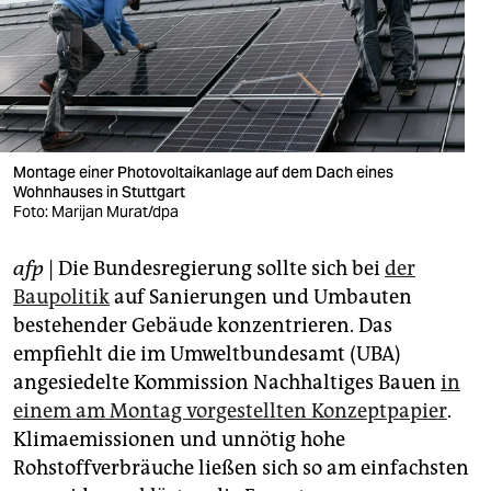
berlin
nord
wahrheit
verlag
Montage einer Photovoltaikanlage auf dem Dach eines
verlag
Wohnhauses in Stuttgart
Foto: Marijan Murat/dpa
veranstaltungen
afp
| Die Bundesregierung sollte sich bei
der
shop
Baupolitik
auf Sanierungen und Umbauten
fragen & hilfe
bestehender Gebäude konzentrieren. Das
empfiehlt die im Umweltbundesamt (UBA)
unterstützen
angesiedelte Kommission Nachhaltiges Bauen
in
abo
einem am Montag vorgestellten Konzeptpapier
.
Klimaemissionen und unnötig hohe
genossenschaft
Rohstoffverbräuche ließen sich so am einfachsten