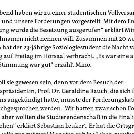
bend haben wir zu einer studentischen Vollver
 und unsere Forderungen vorgestellt. Mit dem E
g wurde die Besetzung ausgerufen“ erklärt Min
hnamen nicht nennen will. Zusammen mit 20 we
­nen hat der 23-jährige Soziologiestudent die Nacht 
 auf Freitag im Hörsaal verbracht. „Es war ein
 Stimmung war gut“ erzählt Mino.
oll sie gewesen sein, denn vor dem Besuch der
spräsidentin, Prof. Dr. Geraldine Rauch, die sich 
s angekündigt hatte, musste der Forderungskat
chgesprochen werden. „Wir hatten zwar schon 
 aber wollten die Studierendenschaft in die Final
ehen“ erklärt Sebastian Leukert. Er hat die Orts