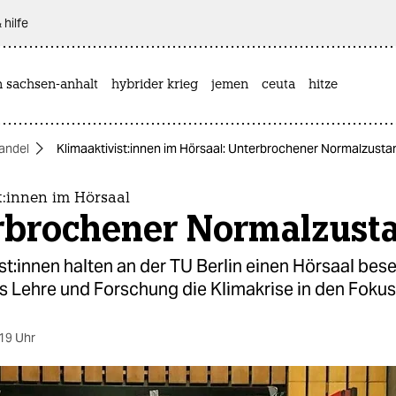
 hilfe
n sachsen-anhalt
hybrider krieg
jemen
ceuta
hitze
andel
Kli­ma­ak­ti­vis­t:in­nen im Hörsaal: Unterbrochener Normalzusta
is­t:in­nen im Hörsaal
rbrochener Normalzust
­vis­t:in­nen halten an der TU Berlin einen Hörsaal bese
s Lehre und Forschung die Klimakrise in den Fokus 
19 Uhr