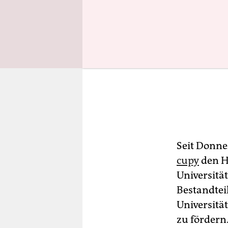
Seit Donner
cu­py
den Hö
Universitä
Bestandtei
Universitä
zu fördern