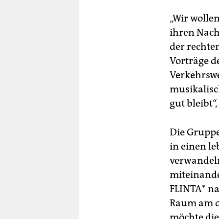
„Wir wollen
ihren Nac
der rechten
Vorträge d
Verkehrswe
musikalis
gut bleibt“
Die Gruppe
in einen 
verwandeln“
miteinande
FLINTA* na
Raum am ob
möchte die