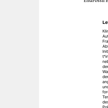
EndFossil 
Le
Kli
Aut
Fra
Abf
Ini
t*i
ne
der
Wa
der
an
und
fo
Tem
des
Pol