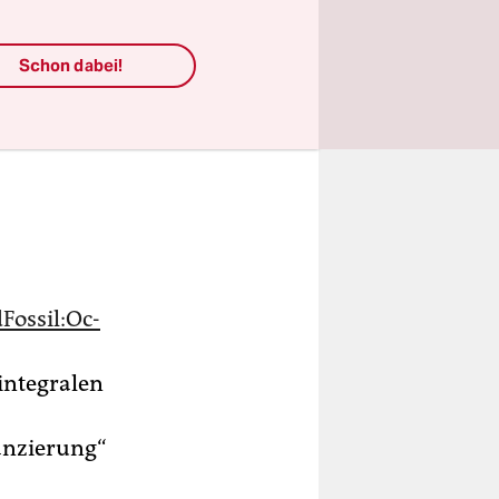
Schon dabei!
Fos­si­l:Oc­
integralen
nanzierung“