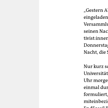
„Gestern A
eingeladen
Versammlun
seinen Nac
ti­vis­t:in
Donnerstag
Nacht, die
Nur kurz s
Universität
Uhr morgen
einmal dur
formuliert,
miteinbezi