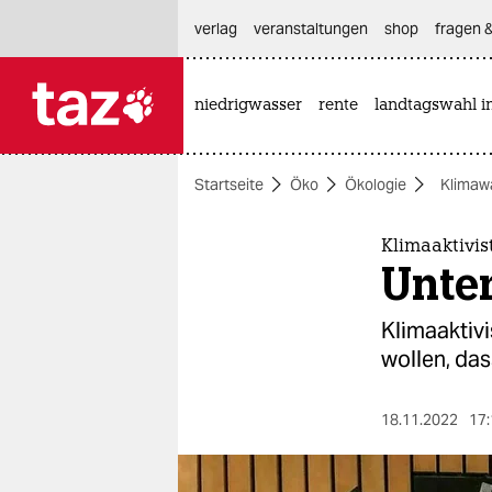
hautnavigation anspringen
hauptinhalt anspringen
footer anspringen
verlag
veranstaltungen
shop
fragen &
niedrigwasser
rente
landtagswahl i

taz zahl ich
taz zahl ich
Startseite
Öko
Ökologie
Klimaw
themen
politik
Kli­ma­ak­ti­v
Unte
öko
Kli­ma­ak­ti
gesellschaft
wollen, das
kultur
18.11.2022
17:
sport