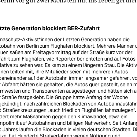
Berlin vor gut zwei Monaten mit ins Leben gerufe
tzte Generation blockiert BER-Zufahrt
maschutz-Aktivist*innen der Letzten Generation haben die
obahn von Berlin zum Flughafen blockiert. Mehrere Männer 
uen saßen am Freitagvormittag auf der Straße kurz vor der
ahrt zum Flughafen, wie Reporter berichteten und auf Fotos
tiative zu sehen war. Es kam zu einem längeren Stau. Die Ak­ti­v
n­nen teilten mit, ihre Mitglieder seien mit mehreren Autos
beneinander auf der Autobahn immer langsamer gefahren, vo
 Abfahrt hätten sie gehalten, die Autos quer gestellt, seien m
rnwesten und Transparenten ausgestiegen und hätten sich a
 Straße festgeklebt. Die Gruppe hatte Anfang der Woche
gekündigt, nach zahlreichen Blockaden von Autobahnausfahr
 Straßenkreuzungen „auch friedlich Flughäfen lahmzulegen“.
rdert mehr Maßnahmen gegen den Klimawandel, etwa ein
polimit auf Autobahnen und billigen Nahverkehr. Seit Anfan
 Jahres laufen die Blockaden in vielen deutschen Städten. D
izei hat Hunderte Strafverfahren wegen Nötigung und