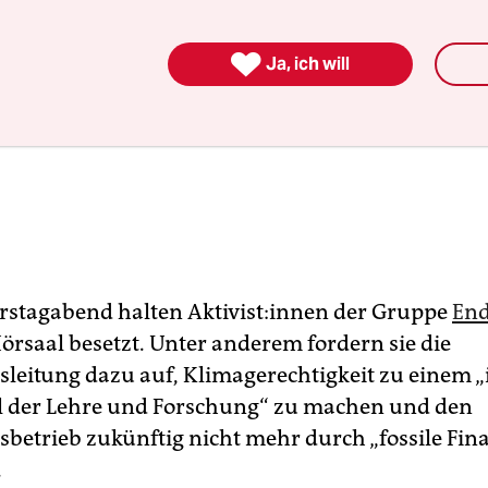

Ja, ich will
stagabend halten Ak­ti­vis­t:in­nen der Gruppe
End­
rsaal besetzt. Unter anderem fordern sie die
tsleitung dazu auf, Klimagerechtigkeit zu einem „
l der Lehre und Forschung“ zu machen und den
tsbetrieb zukünftig nicht mehr durch „fossile Fi
.