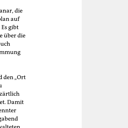
anar, die
lan auf
 Es gibt
e über die
auch
Stimmung
d den „Ort
u
„zärtlich
et. Damit
ennter
agabend
walteten