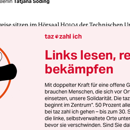
Berlin
Tatjana Söding
ise sitzen im Hörsaal H0104 der Technischen Un
n tagsüber hunderte Studierende, versuchen
taz
zahl ich

nschaftliche Formeln auf zwei Tafeln zu entziffe
n auf der Bühne zu folgen. Am Freitag, den 18. 
Links lesen, r
 Normalzustand unterbrochen. Einige Schlafsäcke
bekämpfen
iegen nun auf der Bühne verteilt, auf der Tischpl
t ein Toaster, und an der linken Tafel prangt nun
mbol: ein Kreis, durch den ein N wie ein Blitz vo
Mit doppelter Kraft für eine offene G
brauchen Menschen, die sich vor O
schießt, das Symbol der Hausbesetzer:innen.
einsetzen, unsere Solidarität. Die ta
beginnt im Zentrum“. 50 Prozent a
bei taz zahl ich gehen – bis zum 30
die linke, selbstverwaltete Orte unte
bevor sie verschwinden. Sind Sie da