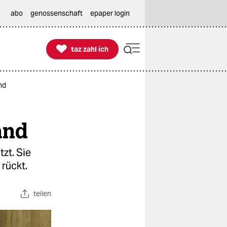
abo
genossenschaft
epaper login

taz zahl ich
taz zahl ich
nd
and
tzt. Sie
rückt.
teilen