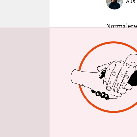
Aus 
epaper login
Normalerwe
(TU) Berli
naturwisse
Dozierende
ist dieser
Isomatten l
Stuhls steh
einziges Sy
nach oben 