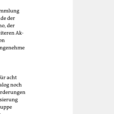
sammlung
nde der
o, der
iteren Ak­
von
e angenehme
für acht
alog noch
Forderungen
isierung
gruppe