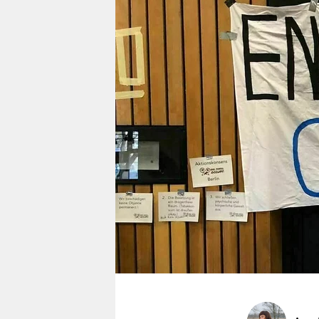
berlin
nord
wahrheit
verlag
verlag
veranstaltungen
shop
fragen & hilfe
unterstützen
abo
genossenschaft