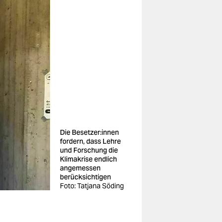
Die Be­set­ze­r:in­nen
fordern, dass Lehre
und Forschung die
Klimakrise endlich
angemessen
berücksichtigen
Foto: Tatjana Söding