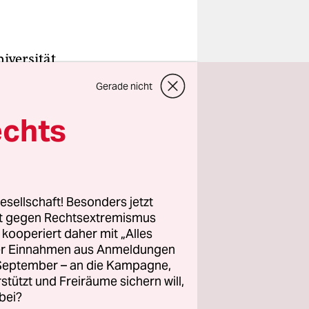
iversität
Gerade nicht
rn und den
November,
echts
 und
atte eines
 nur ein
n unten
esellschaft! Besonders jetzt
rt gegen Rechtsextremismus
z kooperiert daher mit „Alles
ller Einnahmen aus Anmeldungen
. September – an die Kampagne,
rstützt und Freiräume sichern will,
bei?