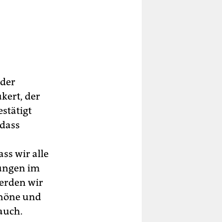
 der
kert, der
estätigt
 dass
ss wir alle
rungen im
werden wir
chöne und
auch.