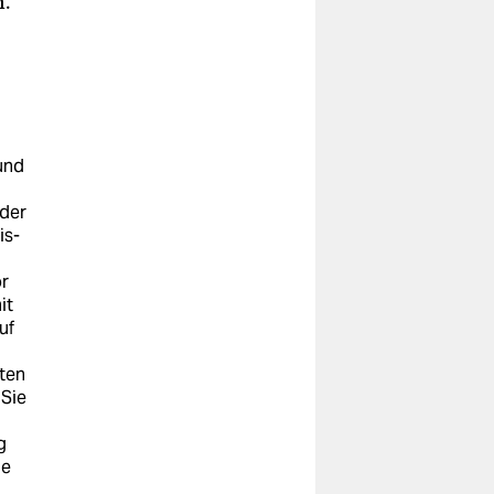
n.
und
 der
is­
r
it
uf
ten
 Sie
g
ie