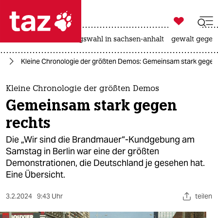

taz zahl ich
hitze
surfen
landtagswahl in sachsen-anhalt
gewalt gegen

taz zahl ich
ts
Kleine Chronologie der größten Demos: Gemeinsam stark gegen
taz zahl ich
themen
Kleine Chronologie der größten Demos
Gemeinsam stark gegen
politik
rechts
öko
Die „Wir sind die Brandmauer“-Kundgebung am
Samstag in Berlin war eine der größten
gesellschaft
Demonstrationen, die Deutschland je gesehen hat.
Eine Übersicht.
kultur
sport
3.2.2024
9:43 Uhr
teilen