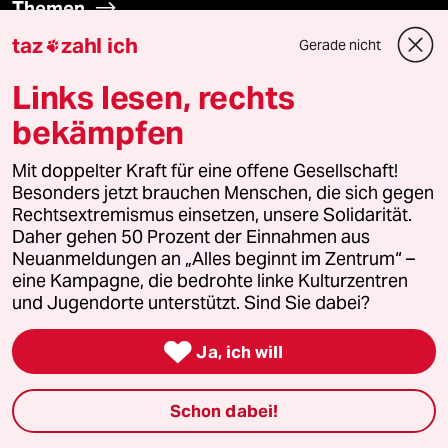
Themen
taz
zahl ich
Gerade nicht

Hitze
Links lesen, rechts
Surfen
bekämpfen
Landtagswahl in Sachsen-Anhalt
Mit doppelter Kraft für eine offene Gesellschaft!
Besonders jetzt brauchen Menschen, die sich gegen
Rechtsextremismus einsetzen, unsere Solidarität.
Gewalt gegen Frauen
Daher gehen 50 Prozent der Einnahmen aus
Neuanmeldungen an „Alles beginnt im Zentrum“ –
Nahost-Konflikt
eine Kampagne, die bedrohte linke Kulturzentren
und Jugendorte unterstützt. Sind Sie dabei?

Ja, ich will
Verlag
Schon dabei!
Aktuelles