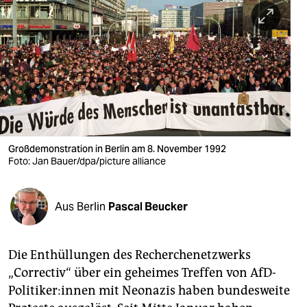
berlin
nord
wahrheit
verlag
verlag
veranstaltungen
Großdemonstration in Berlin am 8. November 1992
Foto: Jan Bauer/dpa/picture alliance
shop
fragen & hilfe
Aus Berlin
Pascal Beucker
unterstützen
Die Enthüllungen des Recherchenetzwerks
abo
„Correctiv“ über ein geheimes Treffen von AfD-
genossenschaft
Politiker:innen mit Neonazis haben bundesweite