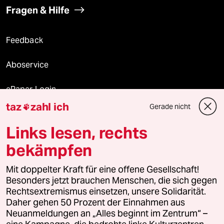
Fragen & Hilfe
Feedback
Aboservice
ePaper Login
taz
zahl ich
Gerade nicht

Downloads für Abonnierende
Links lesen, rechts
bekämpfen
© 2026 taz Verlags und Vertriebs GmbH
Mit doppelter Kraft für eine offene Gesellschaft!
Alle Rechte vorbehalten. Bei rechtlichen Fragen oder für Genehmigungen
wenden Sie sich bitte an
lizenzen@taz.de
Besonders jetzt brauchen Menschen, die sich gegen
Rechtsextremismus einsetzen, unsere Solidarität.
Daher gehen 50 Prozent der Einnahmen aus
Feedback
Redaktionsstatut
Kommune-Richtlinien
KI-
Neuanmeldungen an „Alles beginnt im Zentrum“ –