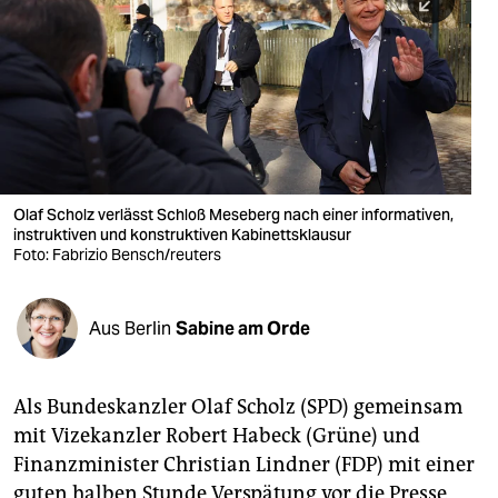
berlin
nord
wahrheit
verlag
verlag
Olaf Scholz verlässt Schloß Meseberg nach einer informativen,
instruktiven und konstruktiven Kabinettsklausur
veranstaltungen
Foto: Fabrizio Bensch/reuters
shop
fragen & hilfe
Aus Berlin
Sabine am Orde
unterstützen
Als Bundeskanzler Olaf Scholz (SPD) gemeinsam
abo
mit Vizekanzler Robert Habeck (Grüne) und
genossenschaft
Finanzminister Christian Lindner (FDP) mit einer
guten halben Stunde Verspätung vor die Presse