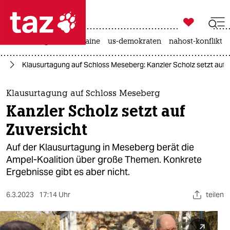

taz zahl ich
hitze
krieg in der ukraine
us-demokraten
nahost-konflikt

taz zahl ich
lt
Klausurtagung auf Schloss Meseberg: Kanzler Scholz setzt auf 
taz zahl ich
themen
Klausurtagung auf Schloss Meseberg
Kanzler Scholz setzt auf
politik
Zuversicht
öko
Auf der Klausurtagung in Meseberg berät die
Ampel-Koalition über große Themen. Konkrete
gesellschaft
Ergebnisse gibt es aber nicht.
kultur
6.3.2023
17:14 Uhr
teilen
sport