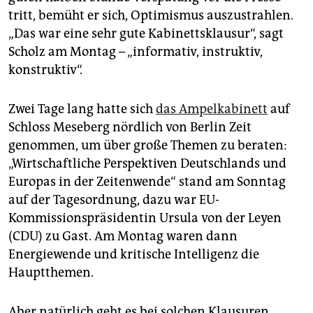
epaper login
tritt, bemüht er sich, Optimismus auszustrahlen.
„Das war eine sehr gute Kabinettsklausur“, sagt
Scholz am Montag – „informativ, instruktiv,
konstruktiv“.
Zwei Tage lang hatte sich
das Ampelkabinett
auf
Schloss Meseberg nördlich von Berlin Zeit
genommen, um über große Themen zu beraten:
„Wirtschaftliche Perspektiven Deutschlands und
Europas in der Zeitenwende“ stand am Sonntag
auf der Tagesordnung, dazu war EU-
Kommissionspräsidentin Ursula von der Leyen
(CDU) zu Gast. Am Montag waren dann
Energiewende und kritische Intelligenz die
Hauptthemen.
Aber natürlich geht es bei solchen Klausuren