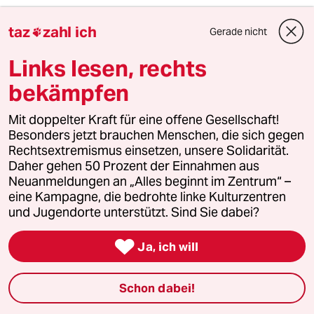
Diesen Artikel teilen
taz
zahl ich
Gerade nicht

Links lesen, rechts
bekämpfen
Mehr zum Thema
Mit doppelter Kraft für eine offene Gesellschaft!
Besonders jetzt brauchen Menschen, die sich gegen
Rechtsextremismus einsetzen, unsere Solidarität.
Daher gehen 50 Prozent der Einnahmen aus
Neuanmeldungen an „Alles beginnt im Zentrum“ –
eine Kampagne, die bedrohte linke Kulturzentren
und Jugendorte unterstützt. Sind Sie dabei?

Ja, ich will
Nachruf auf Christine Nöstlinger
Schon dabei!
List und Lust der Vernunft