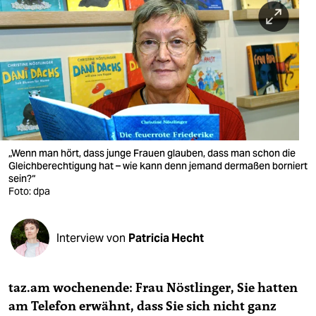
berlin
nord
wahrheit
verlag
verlag
veranstaltungen
„Wenn man hört, dass junge Frauen glauben, dass man schon die
Gleichberechtigung hat – wie kann denn jemand dermaßen borniert
shop
sein?“
Foto: dpa
fragen & hilfe
unterstützen
Interview von
Patricia Hecht
abo
taz.am wochenende: Frau Nöstlinger, Sie hatten
genossenschaft
am Telefon erwähnt, dass Sie sich nicht ganz