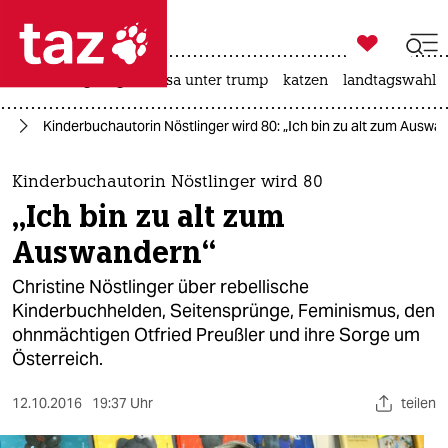

taz zahl ich
hitze
bergsteigen
usa unter trump
katzen
landtagswahl i

taz zahl ich
us
Kinderbuchautorin Nöstlinger wird 80: „Ich bin zu alt zum Auswa
taz zahl ich
themen
Kinderbuchautorin Nöstlinger wird 80
„Ich bin zu alt zum
politik
Auswandern“
öko
Christine Nöstlinger über rebellische
Kinderbuchhelden, Seitensprünge, Feminismus, den
gesellschaft
ohnmächtigen Otfried Preußler und ihre Sorge um
Österreich.
kultur
sport
12.10.2016
19:37 Uhr
teilen