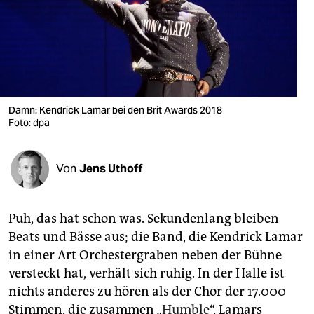
berlin
nord
wahrheit
verlag
Damn: Kendrick Lamar bei den Brit Awards 2018
Foto: dpa
verlag
veranstaltungen
Von
Jens Uthoff
shop
fragen & hilfe
Puh, das hat schon was. Sekundenlang bleiben
unterstützen
Beats und Bässe aus; die Band, die Kendrick Lamar
in einer Art Orchestergraben neben der Bühne
abo
versteckt hat, verhält sich ruhig. In der Halle ist
genossenschaft
nichts anderes zu hören als der Chor der 17.000
Stimmen, die zusammen „
Humble
“, Lamars