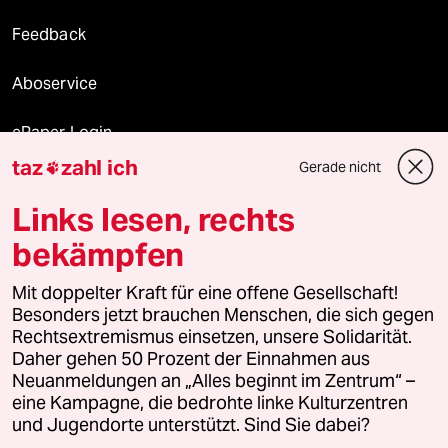
Feedback
Aboservice
ePaper Login
taz
zahl ich
Gerade nicht

Downloads für Abonnierende
Links lesen, rechts
bekämpfen
© 2026 taz Verlags und Vertriebs GmbH
Mit doppelter Kraft für eine offene Gesellschaft!
Alle Rechte vorbehalten. Bei rechtlichen Fragen oder für Genehmigungen
wenden Sie sich bitte an
lizenzen@taz.de
Besonders jetzt brauchen Menschen, die sich gegen
Rechtsextremismus einsetzen, unsere Solidarität.
Daher gehen 50 Prozent der Einnahmen aus
Feedback
Redaktionsstatut
Kommune-Richtlinien
KI-
Neuanmeldungen an „Alles beginnt im Zentrum“ –
eine Kampagne, die bedrohte linke Kulturzentren
Leitlinie
Informant
Datenschutz
Impressum
AGB
und Jugendorte unterstützt. Sind Sie dabei?