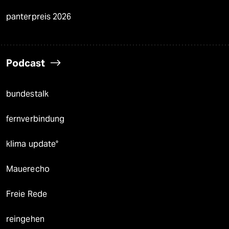
panterpreis 2026
Podcast
bundestalk
fernverbindung
klima update°
Mauerecho
Freie Rede
reingehen