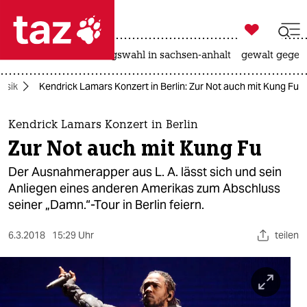

taz zahl ich
hitze
surfen
landtagswahl in sachsen-anhalt
gewalt gegen

taz zahl ich
usik
Kendrick Lamars Konzert in Berlin: Zur Not auch mit Kung Fu
taz zahl ich
themen
Kendrick Lamars Konzert in Berlin
Zur Not auch mit Kung Fu
politik
Der Ausnahmerapper aus L. A. lässt sich und sein
öko
Anliegen eines anderen Amerikas zum Abschluss
seiner „Damn.“-Tour in Berlin feiern.
gesellschaft
6.3.2018
15:29 Uhr
teilen
kultur
sport