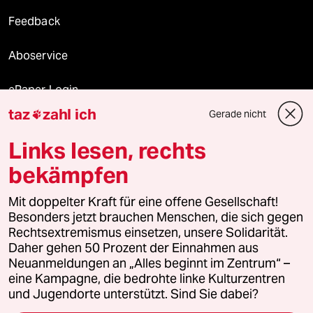
Feedback
Aboservice
ePaper Login
taz
zahl ich
Gerade nicht

Downloads für Abonnierende
Links lesen, rechts
bekämpfen
© 2026 taz Verlags und Vertriebs GmbH
Alle Rechte vorbehalten. Bei rechtlichen Fragen oder für Genehmigungen
Mit doppelter Kraft für eine offene Gesellschaft!
wenden Sie sich bitte an
lizenzen@taz.de
Besonders jetzt brauchen Menschen, die sich gegen
Rechtsextremismus einsetzen, unsere Solidarität.
Daher gehen 50 Prozent der Einnahmen aus
Feedback
Redaktionsstatut
Kommune-Richtlinien
KI-
Neuanmeldungen an „Alles beginnt im Zentrum“ –
eine Kampagne, die bedrohte linke Kulturzentren
Leitlinie
Informant
Datenschutz
Impressum
AGB
und Jugendorte unterstützt. Sind Sie dabei?