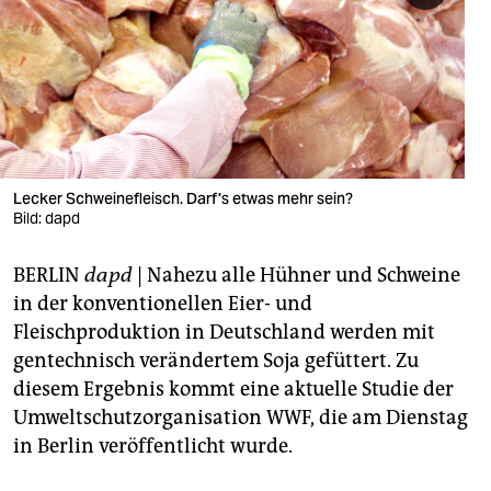
berlin
nord
wahrheit
verlag
verlag
Lecker Schweinefleisch. Darf's etwas mehr sein?
Bild: dapd
veranstaltungen
BERLIN
dapd
| Nahezu alle Hühner und Schweine
shop
in der konventionellen Eier- und
fragen & hilfe
Fleischproduktion in Deutschland werden mit
gentechnisch verändertem Soja gefüttert. Zu
unterstützen
diesem Ergebnis kommt eine aktuelle Studie der
abo
Umweltschutzorganisation WWF, die am Dienstag
in Berlin veröffentlicht wurde.
genossenschaft