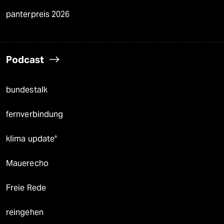
panterpreis 2026
Podcast
bundestalk
fernverbindung
klima update°
Mauerecho
Freie Rede
reingehen