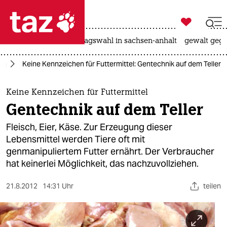

taz zahl ich
nahost-konflikt
landtagswahl in sachsen-anhalt
gewalt gege

taz zahl ich
um
Keine Kennzeichen für Futtermittel: Gentechnik auf dem Teller
taz zahl ich
themen
Keine Kennzeichen für Futtermittel
Gentechnik auf dem Teller
politik
Fleisch, Eier, Käse. Zur Erzeugung dieser
öko
Lebensmittel werden Tiere oft mit
genmanipuliertem Futter ernährt. Der Verbraucher
gesellschaft
hat keinerlei Möglichkeit, das nachzuvollziehen.
kultur
21.8.2012
14:31 Uhr
teilen
sport