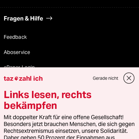
Fragen & Hilfe
Feedback
Aboservice
ePaper Login
taz
zahl ich
Gerade nicht

Downloads für Abonnierende
Links lesen, rechts
bekämpfen
© 2026 taz Verlags und Vertriebs GmbH
Mit doppelter Kraft für eine offene Gesellschaft!
Alle Rechte vorbehalten. Bei rechtlichen Fragen oder für Genehmigungen
wenden Sie sich bitte an
lizenzen@taz.de
Besonders jetzt brauchen Menschen, die sich gegen
Rechtsextremismus einsetzen, unsere Solidarität.
Daher gehen 50 Prozent der Einnahmen aus