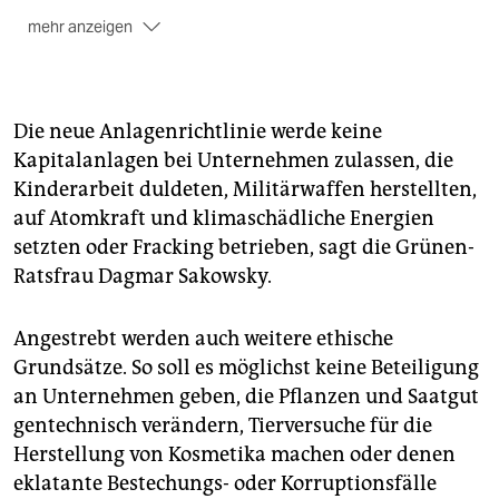
mehr anzeigen
Politisches Ziel der Kampagne
ist, den Einfluss dieser
Industrie zu schwächen, weil sie immer wieder
Schritte zur Bekämpfung des Klimawandels
behindert.
Die neue Anlagenrichtlinie werde keine
Kapitalanlagen bei Unternehmen zulassen, die
Prominente Unterstützer der
Divestment-Kampagne
Kinderarbeit duldeten, Militärwaffen herstellten,
sind etwa der ehemalige UN-Generalsekretär Ban Ki-
moon, der ehemalige US-Präsident Barack Obama
auf Atomkraft und klimaschädliche Energien
und Prinz Charles.
setzten oder Fracking betrieben, sagt die Grünen-
Ratsfrau Dagmar Sakowsky.
Angestrebt werden auch weitere ethische
Grundsätze. So soll es möglichst keine Beteiligung
an Unternehmen geben, die Pflanzen und Saatgut
gentechnisch verändern, Tierversuche für die
Herstellung von Kosmetika machen oder denen
eklatante Bestechungs- oder Korruptionsfälle