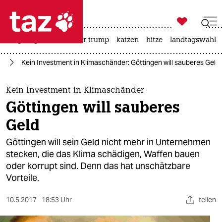

taz zahl ich
bergsteigen
usa unter trump
katzen
hitze
landtagswahl i

taz zahl ich
rd
Kein Investment in Klimaschänder: Göttingen will sauberes Geld
taz zahl ich
themen
Kein Investment in Klimaschänder
Göttingen will sauberes
politik
Geld
öko
Göttingen will sein Geld nicht mehr in Unternehmen
stecken, die das Klima schädigen, Waffen bauen
gesellschaft
oder korrupt sind. Denn das hat unschätzbare
Vorteile.
kultur
sport
10.5.2017
18:53 Uhr
teilen