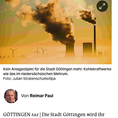
berlin
nord
wahrheit
verlag
verlag
veranstaltungen
shop
Kein Anlageobjekt für die Stadt Göttingen mehr: Kohlekraftwerke
wie das im niedersächsischen Mehrum.
fragen & hilfe
Foto: Julian Stratenschulte/dpa
unterstützen
Von
Reimar Paul
abo
genossenschaft
GÖTTINGEN
taz
| Die Stadt Göttingen wird ihr