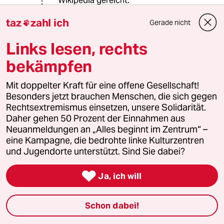
Wikipedia gereicht:
de.wikipedia.org/wiki/Segen
taz
zahl ich
Gerade nicht

Links lesen, rechts
mats
M
bekämpfen
22.12.2023
,
08:51 Uhr
@Rudolf Fissner:
Mit doppelter Kraft für eine offene Gesellschaft!
Die reicht eben nicht. Denn
Besonders jetzt brauchen Menschen, die sich gegen
Tiersegnungen z.B. können in
Rechtsextremismus einsetzen, unsere Solidarität.
festgelegten Formeln innerhalb eines
Daher gehen 50 Prozent der Einnahmen aus
Tier- oder
Neuanmeldungen an „Alles beginnt im Zentrum“ –
Schöpfungsgottesdienstes erteilt
eine Kampagne, die bedrohte linke Kulturzentren
werden. Da sind die Tiere also sogar
und Jugendorte unterstützt. Sind Sie dabei?
besser dran als gleichgeschlechtlich
liebende Menschen.

Ja, ich will
meistkommentiert
Schon dabei!