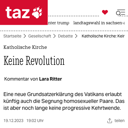

taz zahl ich
nahost-konflikt
usa unter trump
landtagswahl in sachsen-an

taz zahl ich
Startseite
Gesellschaft
Debatte
Katholische Kirche: Keine
taz zahl ich
Katholische Kirche
themen
Keine Revolution
politik
öko
Kommentar von
Lara Ritter
gesellschaft
Eine neue Grundsatzerklärung des Vatikans erlaubt
künftig auch die Segnung homosexueller Paare. Das
kultur
ist aber noch lange keine progressive Kehrtwende.
sport
19.12.2023
19:02 Uhr
teilen