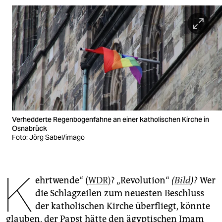
berlin
nord
wahrheit
verlag
verlag
veranstaltungen
Verhedderte Regenbogenfahne an einer katholischen Kirche in
shop
Osnabrück
Foto: Jörg Sabel/imago
fragen & hilfe
unterstützen
K
ehrtwende“ (
WDR)
? „Revolution“
(
Bild
)?
Wer
abo
die Schlagzeilen zum neuesten Beschluss
genossenschaft
der katholischen Kirche überfliegt, könnte
glauben, der Papst hätte den ägyptischen Imam