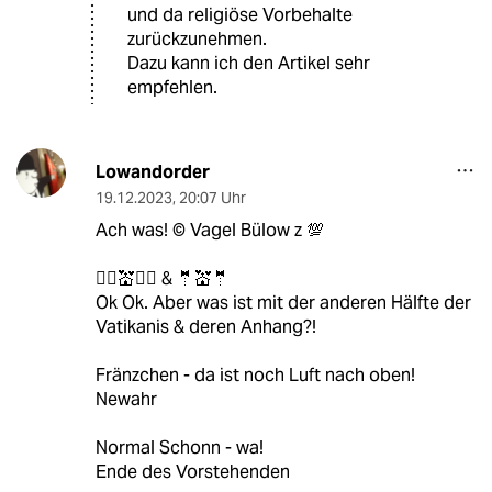
und da religiöse Vorbehalte
zurückzunehmen.
Dazu kann ich den Artikel sehr
empfehlen.
Lowandorder
19.12.2023
,
20:07 Uhr
Ach was! ©️ Vagel Bülow z 💯
👰‍♂️💒👰‍♂️ & 🤵💒🤵
Ok Ok. Aber was ist mit der anderen Hälfte der
Vatikanis & deren Anhang?!
Fränzchen - da ist noch Luft nach oben!
Newahr
Normal Schonn - wa!
Ende des Vorstehenden