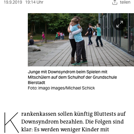
berlin
19.9.2019
19:14 Uhr
teilen
nord
wahrheit
verlag
verlag
veranstaltungen
Junge mit Downsyndrom beim Spielen mit
shop
Mitschülern auf dem Schulhof der Grundschule
Bierstadt
fragen & hilfe
Foto: imago images/Michael Schick
unterstützen
K
abo
rankenkassen sollen künftig Bluttests auf
Downsyndrom bezahlen. Die Folgen sind
genossenschaft
klar: Es werden weniger Kinder mit