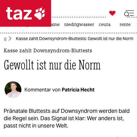

taz zahl ich
hitze
krieg in der ukraine
niedrigwasser
ceuta
rente

taz zahl ich
ung
Kasse zahlt Downsyndrom-Bluttests: Gewollt ist nur die Norm
taz zahl ich
Kasse zahlt Downsyndrom-Bluttests
themen
Gewollt ist nur die Norm
politik
öko
Kommentar von
Patricia Hecht
gesellschaft
kultur
Pränatale Bluttests auf Downsyndrom werden bald
die Regel sein. Das Signal ist klar: Wer anders ist,
sport
passt nicht in unsere Welt.