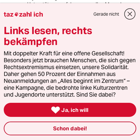
Unterstützung erfahren, von allen Menschen
mit denen sie zu tun haben. Das wird nicht
taz
zahl ich
Gerade nicht

passieren. Das ist Maximalismus. Hier wirkt
eine ethisch-abstrakte Norm als
Links lesen, rechts
unterstellungsgenerierendes Diskursgift.
bekämpfen
Eltern, die sich für ein Kind mit Trisomie 21
unterscheiden brauchen konkrete
Mit doppelter Kraft für eine offene Gesellschaft!
Unterstützung, kein Betroffenheitslalala. Sie
Besonders jetzt brauchen Menschen, die sich gegen
und ihre Kinder sind keine Argument-Tümpfe,
Rechtsextremismus einsetzen, unsere Solidarität.
die man ausspielen kann, in einem Spiel, das
Daher gehen 50 Prozent der Einnahmen aus
der/diejenige gewinnt, der/die die
Neuanmeldungen an „Alles beginnt im Zentrum“ –
kulturpessimistischste Horrorvorstellung
eine Kampagne, die bedrohte linke Kulturzentren
kreiert.
und Jugendorte unterstützt. Sind Sie dabei?

Ja, ich will
Uranus
Schon dabei!
20.09.2019
,
21:23 Uhr
@My Sharona: