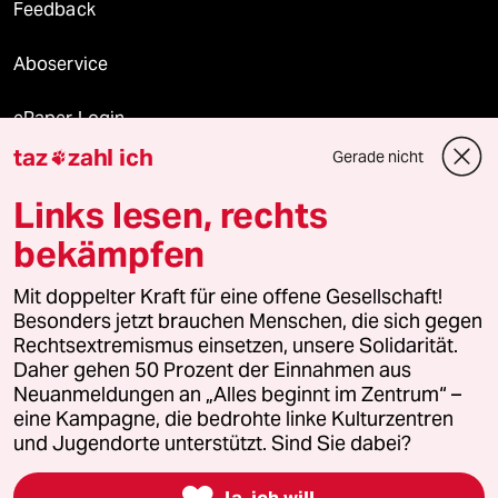
Feedback
Aboservice
ePaper Login
taz
zahl ich
Gerade nicht

Downloads für Abonnierende
Links lesen, rechts
bekämpfen
© 2026 taz Verlags und Vertriebs GmbH
Mit doppelter Kraft für eine offene Gesellschaft!
Alle Rechte vorbehalten. Bei rechtlichen Fragen oder für Genehmigungen
wenden Sie sich bitte an
lizenzen@taz.de
Besonders jetzt brauchen Menschen, die sich gegen
Rechtsextremismus einsetzen, unsere Solidarität.
Daher gehen 50 Prozent der Einnahmen aus
Feedback
Redaktionsstatut
Kommune-Richtlinien
KI-
Neuanmeldungen an „Alles beginnt im Zentrum“ –
eine Kampagne, die bedrohte linke Kulturzentren
Leitlinie
Informant
Datenschutz
Impressum
AGB
und Jugendorte unterstützt. Sind Sie dabei?
Seitenwende
Einwilligungen widerrufen (Ads)

Ja, ich will