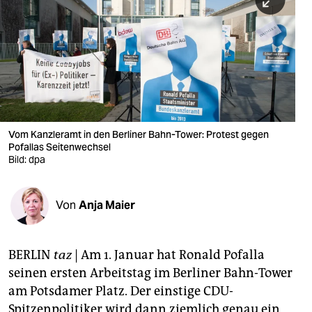
berlin
nord
wahrheit
verlag
verlag
Vom Kanzleramt in den Berliner Bahn-Tower: Protest gegen
Pofallas Seitenwechsel
veranstaltungen
Bild: dpa
shop
fragen & hilfe
Von
Anja Maier
unterstützen
BERLIN
taz
| Am 1. Januar hat Ronald Pofalla
abo
seinen ersten Arbeitstag im Berliner Bahn-Tower
genossenschaft
am Potsdamer Platz. Der einstige CDU-
Spitzenpolitiker wird dann ziemlich genau ein