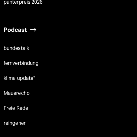
panterpreis 2026
Podcast
bundestalk
fernverbindung
klima update°
Mauerecho
Freie Rede
reingehen