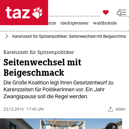

taz zahl ich
krieg in der ukraine
hitze
niedrigwasser
waldbrände

taz zahl ich
nd
Karenzzeit für Spitzenpolitiker: Seitenwechsel mit Beigeschmac
taz zahl ich
themen
Karenzzeit für Spitzenpolitiker
Seitenwechsel mit
politik
Beigeschmack
öko
Die Große Koalition legt ihren Gesetzentwurf zu
Karenzzeiten für PolitikerInnen vor. Ein Jahr
gesellschaft
Zwangspause soll die Regel werden.
kultur
23.12.2014
17:45 Uhr
teilen
sport