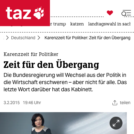

taz zahl ich
bergsteigen
usa unter trump
katzen
landtagswahl in sachs

taz zahl ich
tik
Deutschland
Karenzzeit für Politiker: Zeit für den Übergang
taz zahl ich
themen
Karenzzeit für Politiker
Zeit für den Übergang
politik
Die Bundesregierung will Wechsel aus der Politik in
öko
die Wirtschaft erschweren – aber nicht für alle. Das
letzte Wort darüber hat das Kabinett.
gesellschaft
3.2.2015
19:46 Uhr
teilen
kultur
sport