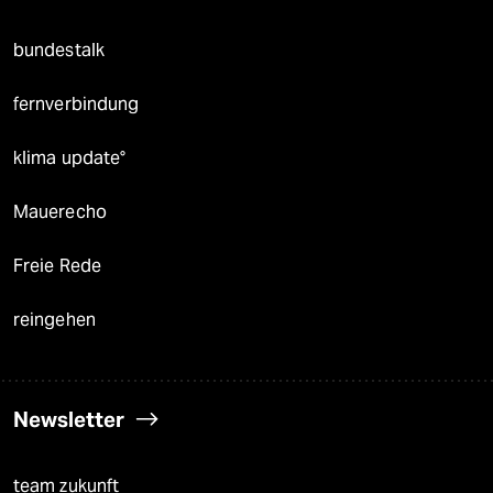
bundestalk
fernverbindung
klima update°
Mauerecho
Freie Rede
reingehen
Newsletter
team zukunft