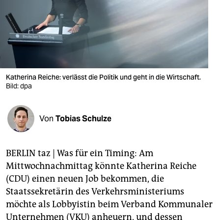
berlin
nord
wahrheit
verlag
Katherina Reiche: verlässt die Politik und geht in die Wirtschaft.
verlag
Bild: dpa
veranstaltungen
Von
Tobias Schulze
shop
fragen & hilfe
BERLIN taz | Was für ein Timing: Am
unterstützen
Mittwochnachmittag könnte Katherina Reiche
(CDU) einen neuen Job bekommen, die
abo
Staatssekretärin des Verkehrsministeriums
genossenschaft
möchte als Lobbyistin beim Verband Kommunaler
Unternehmen (VKU) anheuern, und dessen