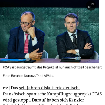
berlin
nord
wahrheit
verlag
verlag
veranstaltungen
shop
FCAS ist ausgeträumt, das Projekt ist nun auch offiziell gescheitert
fragen & hilfe
Foto: Ebrahim Noroozi/Pool AP/dpa
unterstützen
abo
rtr
| Das
seit ‌Jahren diskutierte deutsch-
französisch-spanische Kampfflugzeugprojekt FCAS
genossenschaft
wird gestoppt. Darauf haben sich Kanzler