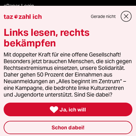
ePaper Login
taz
zahl ich
Gerade nicht

Downloads für Abonnierende
Links lesen, rechts
bekämpfen
© 2026 taz Verlags und Vertriebs GmbH
Alle Rechte vorbehalten. Bei rechtlichen Fragen oder für Genehmigungen
Mit doppelter Kraft für eine offene Gesellschaft!
wenden Sie sich bitte an
lizenzen@taz.de
Besonders jetzt brauchen Menschen, die sich gegen
Rechtsextremismus einsetzen, unsere Solidarität.
Daher gehen 50 Prozent der Einnahmen aus
Feedback
Redaktionsstatut
Kommune-Richtlinien
KI-
Neuanmeldungen an „Alles beginnt im Zentrum“ –
eine Kampagne, die bedrohte linke Kulturzentren
Leitlinie
Informant
Datenschutz
Impressum
AGB
und Jugendorte unterstützt. Sind Sie dabei?
Seitenwende
Einwilligungen widerrufen (Ads)

Ja, ich will
Schon dabei!