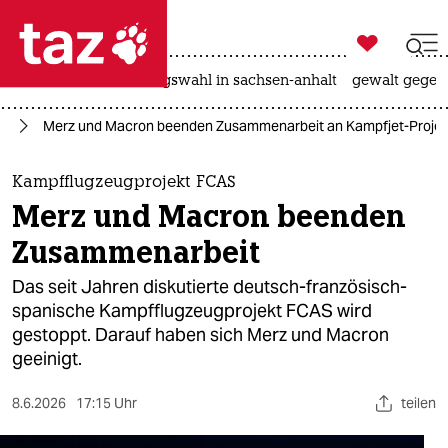

taz zahl ich
hitze
surfen
landtagswahl in sachsen-anhalt
gewalt gegen

taz zahl ich
ch
Merz und Macron beenden Zusammenarbeit an Kampfjet-Projek
taz zahl ich
themen
Kampfflugzeugprojekt FCAS
Merz und Macron beenden
politik
Zusammenarbeit
öko
Das seit ‌Jahren diskutierte deutsch-französisch-
spanische Kampfflugzeugprojekt FCAS wird
gesellschaft
gestoppt. Darauf haben sich Merz und Macron
geeinigt.
kultur
sport
8.6.2026
17:15 Uhr
teilen