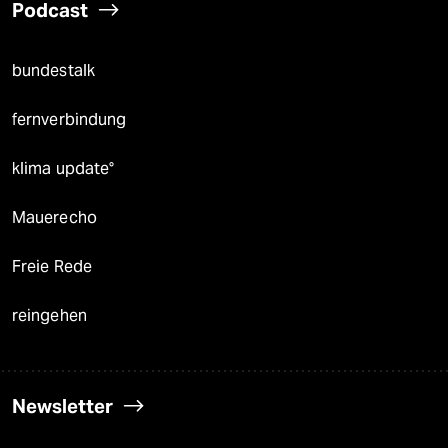
Podcast
bundestalk
fernverbindung
klima update°
Mauerecho
Freie Rede
reingehen
Newsletter