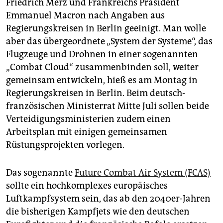
epaper login
Friedrich Merz und Frankreichs Präsident
Emmanuel Macron nach Angaben aus
Regierungskreisen in Berlin geeinigt. Man wolle
aber das übergeordnete „System der Systeme“, das
Flugzeuge und Drohnen in einer sogenannten
„Combat Cloud“ zusammenbinden soll, weiter
gemeinsam entwickeln, hieß es am Montag in
Regierungskreisen in Berlin. Beim deutsch-
französischen Ministerrat Mitte Juli sollen beide
Verteidigungsministerien zudem einen
Arbeitsplan mit einigen gemeinsamen
Rüstungsprojekten ‌vorlegen.
Das sogenannte
Future Combat Air System (FCAS)
sollte ein hochkomplexes europäisches
Luftkampfsystem sein, das ab den 2040er-Jahren
die bisherigen Kampfjets wie den deutschen