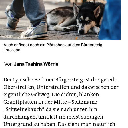
berlin
nord
wahrheit
verlag
Auch er findet noch ein Plätzchen auf dem Bürgersteig
verlag
Foto: dpa
veranstaltungen
Von
Jana Tashina Wörrle
shop
Der typische Berliner Bürgersteig ist dreigeteilt:
fragen & hilfe
Oberstreifen, Unterstreifen und dazwischen der
eigentliche Gehweg. Die dicken, blanken
unterstützen
Granitplatten in der Mitte – Spitzname
abo
„Schweinebauch“, da sie nach unten hin
durchhängen, um Halt im meist sandigen
genossenschaft
Untergrund zu haben. Das sieht man natürlich