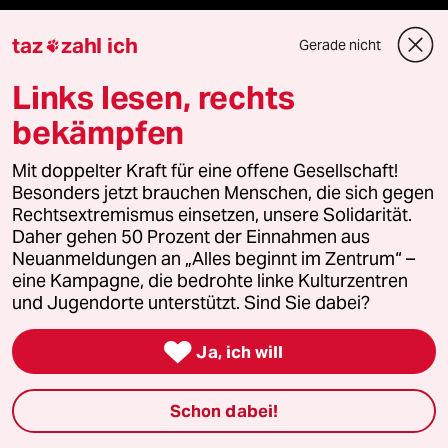
recherchefonds ausland
taz
zahl ich
Gerade nicht

panterstiftung
Links lesen, rechts
bekämpfen
panterpreis 2026
Mit doppelter Kraft für eine offene Gesellschaft!
Besonders jetzt brauchen Menschen, die sich gegen
Rechtsextremismus einsetzen, unsere Solidarität.
Podcast
Daher gehen 50 Prozent der Einnahmen aus
Neuanmeldungen an „Alles beginnt im Zentrum“ –
bundestalk
eine Kampagne, die bedrohte linke Kulturzentren
und Jugendorte unterstützt. Sind Sie dabei?
fernverbindung

Ja, ich will
klima update°
Schon dabei!
Mauerecho