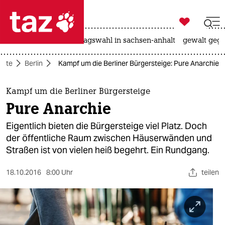

taz zahl ich
nahost-konflikt
landtagswahl in sachsen-anhalt
gewalt gege

taz zahl ich
eite
Berlin
Kampf um die Berliner Bürgersteige: Pure Anarchie
taz zahl ich
themen
Kampf um die Berliner Bürgersteige
Pure Anarchie
politik
Eigentlich bieten die Bürgersteige viel Platz. Doch
öko
der öffentliche Raum zwischen Häuserwänden und
Straßen ist von vielen heiß begehrt. Ein Rundgang.
gesellschaft
18.10.2016
8:00 Uhr
teilen
kultur
sport