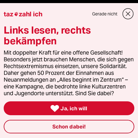
Demnächst
taz
zahl ich
Gerade nicht

Vor Ort
Links lesen, rechts
bekämpfen
Live im Stream
Mit doppelter Kraft für eine offene Gesellschaft!
Vergangene
Besonders jetzt brauchen Menschen, die sich gegen
Rechtsextremismus einsetzen, unsere Solidarität.
taz lab 2027
Daher gehen 50 Prozent der Einnahmen aus
Neuanmeldungen an „Alles beginnt im Zentrum“ –
eine Kampagne, die bedrohte linke Kulturzentren
und Jugendorte unterstützt. Sind Sie dabei?
Mehr taz Lesestoff

Ja, ich will
taz Blogs
Schon dabei!
taz FUTURZWEI