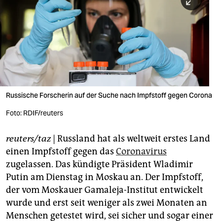
berlin
nord
wahrheit
verlag
verlag
Russische Forscherin auf der Suche nach Impfstoff gegen Corona
veranstaltungen
Foto: RDIF/reuters
shop
reuters/taz
| Russland hat als weltweit erstes Land
fragen & hilfe
einen Impfstoff gegen das
Coronavirus
unterstützen
zugelassen. Das kündigte Präsident Wladimir
Putin am Dienstag in Moskau an. Der Impfstoff,
abo
der vom Moskauer Gamaleja-Institut entwickelt
wurde und erst seit weniger als zwei Monaten an
genossenschaft
Menschen getestet wird, sei sicher und sogar einer