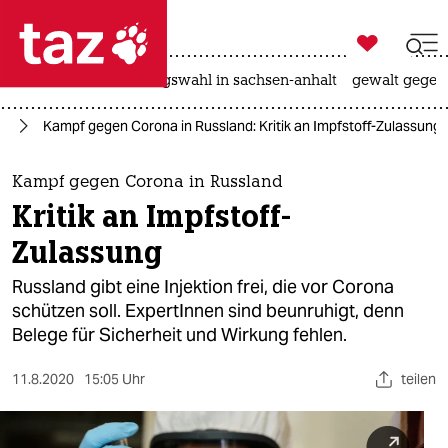

taz zahl ich
hitze
surfen
landtagswahl in sachsen-anhalt
gewalt gegen

taz zahl ich
us
Kampf gegen Corona in Russland: Kritik an Impfstoff-Zulassung
taz zahl ich
themen
Kampf gegen Corona in Russland
Kritik an Impfstoff-
politik
Zulassung
öko
Russland gibt eine Injektion frei, die vor Corona
schützen soll. ExpertInnen sind beunruhigt, denn
gesellschaft
Belege für Sicherheit und Wirkung fehlen.
kultur
11.8.2020
15:05 Uhr
teilen
sport