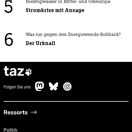
5
Niedrigwasser in Mittel- und Osteuropa
Stromkrise mit Ansage
6
Was tun gegen den Energiewende-Rollback?
Der Urknall
taz

Folgen Sie uns
Ressorts
Politik