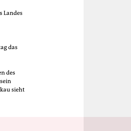
es Landes
tag das
en des
 sein
kau sieht