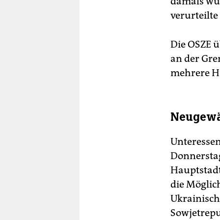
damals wu
verurteilt
Die OSZE 
an der Gre
mehrere Hu
Neugewäh
Unteresse
Donnerstag
Hauptstadt
die Möglic
Ukrainisch
Sowjetrepu