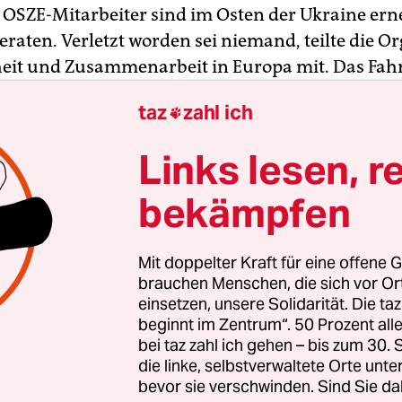
 OSZE-Mitarbeiter sind im Osten der Ukraine ern
eraten. Verletzt worden sei niemand, teilte die O
heit und Zusammenarbeit in Europa mit. Das Fah
chter sei am Mittwoch rund 50 Kilometer nordöst
taz
zahl ich

zk unterwegs gewesen. Sie seien von ukrainische
ehörigen begleitet worden.
Links lesen, r
uppe einen Kontrollposten der ukrainischen Arm
bekämpfen
 erreichte, sei einer der OSZE-Beobachter aus de
n Fahrzeug gestiegen. Unmittelbar danach sei ei
Mit doppelter Kraft für eine offene G
t abgefeuert worden. Das Geschoss schlug demn
brauchen Menschen, die sich vor O
entfernt vom OSZE-Fahrzeug ein. Mehrere
einsetzen, unsere Solidarität. Die ta
beginnt im Zentrum“. 50 Prozent a
geschosse hätten kurz darauf das Fahrzeug um z
bei taz zahl ich gehen – bis zum 30
verfehlt. Der Mitarbeiter sei sofort wieder eingest
die linke, selbstverwaltete Orte unte
sicher zu ihrer Basis zurückgekehrt, hieß es.
bevor sie verschwinden. Sind Sie da