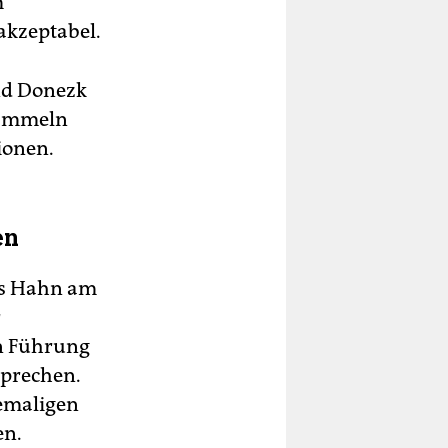
m
akzeptabel.
nd Donezk
 sammeln
ionen.
en
es Hahn am
r
en Führung
sprechen.
emaligen
en.