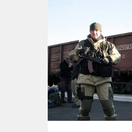
berlin
nord
wahrheit
verlag
verlag
veranstaltungen
shop
fragen & hilfe
unterstützen
abo
genossenschaft