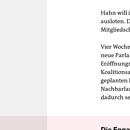
Hahn will 
ausloten. D
Mitgliedsc
Vier Woche
neue Parl
Eröffnungs
Koalitions
geplanten B
Nachbarlan
dadurch se
Die Enga