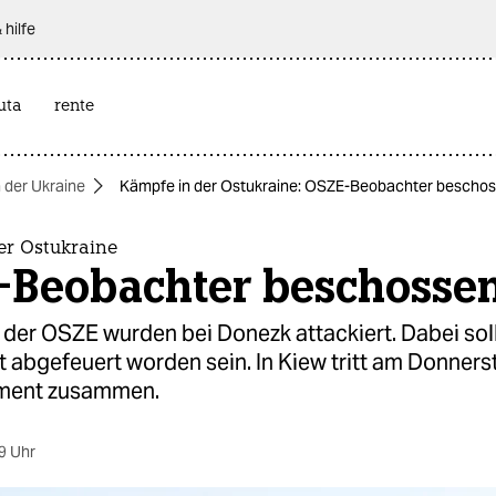
 hilfe
uta
rente
n der Ukraine
Kämpfe in der Ostukraine: OSZE-Beobachter bescho
er Ostukraine
-Beobachter beschosse
 der OSZE wurden bei Donezk attackiert. Dabei sol
 abgefeuert worden sein. In Kiew tritt am Donners
ament zusammen.
9 Uhr