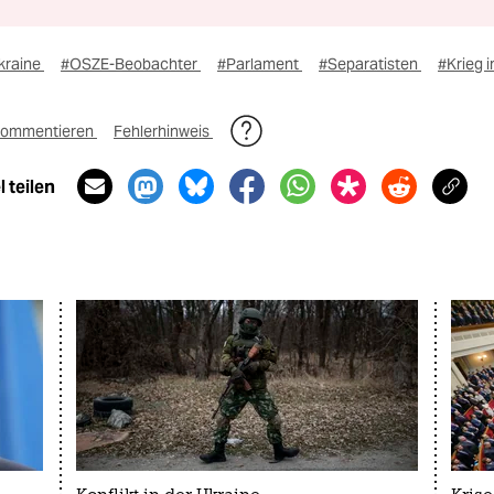
kraine
#OSZE-Beobachter
#Parlament
#Separatisten
#Krieg i
ommentieren
Fehlerhinweis
 teilen