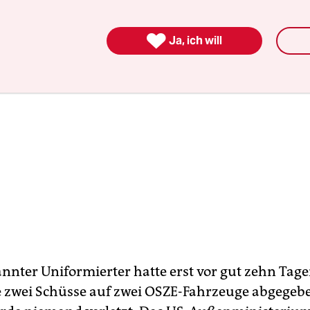

Ja, ich will
nnter Uniformierter hatte erst vor gut zehn Tage
 zwei Schüsse auf zwei OSZE-Fahrzeuge abgegeb