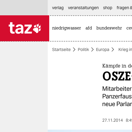
hautnavigation anspringen
hauptinhalt anspringen
footer anspringen
verlag
veranstaltungen
shop
fragen &
niedrigwasser
afd
bundeswehr
ce

taz zahl ich
taz zahl ich
Startseite
Politik
Europa
Krieg i
themen
politik
Kämpfe in d
OSZE
öko
Mitarbeiter
gesellschaft
Panzerfaust
neue Parl
kultur
sport
27.11.2014
8:4