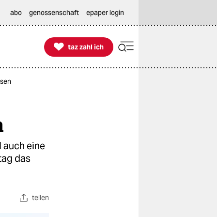
abo
genossenschaft
epaper login

taz zahl ich
taz zahl ich
ssen
n
l auch eine
tag das
teilen