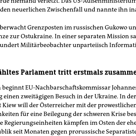
rde niemand verletzt. Das US-Außenministeriu
e den neuerlichen Zwischenfall und nannte ihn in
überwacht Grenzposten im russischen Gukowo u
nze zur Ostukraine. In einer separaten Mission
ndert Militärbeobachter unparteiisch Informat
ltes Parlament tritt erstmals zusamm
n beginnt EU-Nachbarschaftskommissar Johann
 einen zweitägigen Besuch in der Ukraine. In de
 Kiew will der Österreicher mit der prowestlich
hkeiten für eine Beilegung der schweren Krise be
e Regierungseinheiten kämpfen im Osten der eh
blik seit Monaten gegen prorussische Separatist