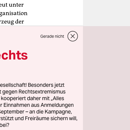
eut unter
rganisation
rzeug der
lich der
Gerade nicht
n
echts
ee nahe der
m
ne
esellschaft! Besonders jetzt
ach etwa
rt gegen Rechtsextremismus
z kooperiert daher mit „Alles
ller Einnahmen aus Anmeldungen
wei bis
. September – an die Kampagne,
iegen, die
rstützt und Freiräume sichern will,
bei?