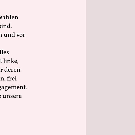
wahlen
sind.
h und vor
lles
 linke,
ür deren
n, frei
ngagement.
e unsere