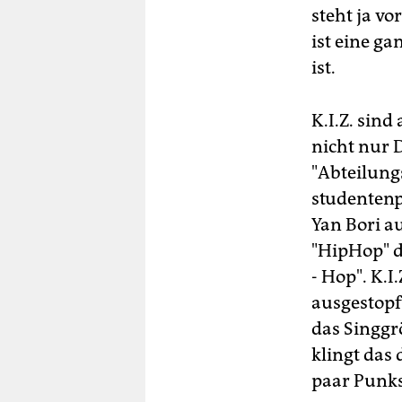
steht ja vo
ist eine ga
ist.
K.I.Z. sind
nicht nur 
"Abteilungs
studentenp
Yan Bori 
"HipHop" d
- Hop". K.
ausgestopf
das Singgr
klingt das
paar Punks