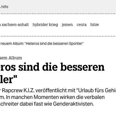
 hilfe
n sachsen-anhalt
hybrider krieg
jemen
ceuta
hitze
it neuem Album: "Heteros sind die besseren Sportler"
neuem Album
ros sind die besseren
ler"
r Rapcrew K.I.Z. veröffentlicht mit "Urlaub fürs Gehi
m. In manchen Momenten wirken die verbalen
hreiter dabei fast wie Genderaktivisten.