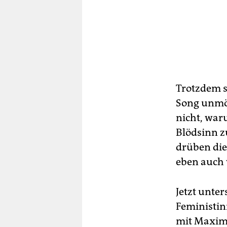
Trotzdem s
Song unmög
nicht, waru
Blödsinn z
drüben die
eben auch 
Jetzt unter
Feministinn
mit Maxim 