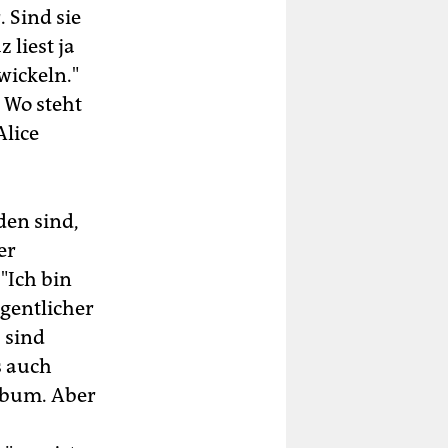
 Sind sie
 liest ja
wickeln."
 Wo steht
Alice
den sind,
er
"Ich bin
egentlicher
 sind
s auch
lbum. Aber