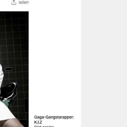
teilen
Gaga-Gangstarapper:
K.I.Z