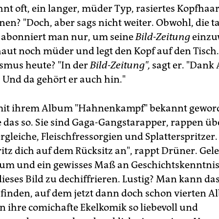
t oft, ein langer, müder Typ, rasiertes Kopfhaar.
en? "Doch, aber sags nicht weiter. Obwohl, die taz
e abonniert man nur, um seine
Bild-Zeitung
einzu
aut noch müder und legt den Kopf auf den Tisch.
smus heute? "In der
Bild-Zeitung",
sagt er. "Dank 
 Und da gehört er auch hin."
. mit ihrem Album "Hahnenkampf" bekannt gewor
 das so. Sie sind Gaga-Gangstarapper, rappen üb
leiche, Fleischfressorgien und Splatterspritzer. 
ritz dich auf dem Rücksitz an", rappt Drüner. Gel
m und ein gewisses Maß an Geschichtskenntnis
dieses Bild zu dechiffrieren. Lustig? Man kann da
inden, auf dem jetzt dann doch schon vierten A
en ihre comichafte Ekelkomik so liebevoll und