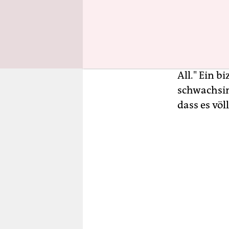
Das Stück 
seltsamen 
anstreben.
oder? Vers
wollen sich
All." Ein b
schwachsin
dass es völ