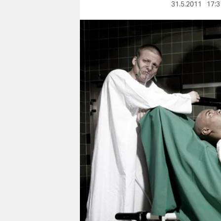
berlin
31.5.2011
17:3
nord
wahrheit
verlag
verlag
veranstaltungen
shop
fragen & hilfe
unterstützen
abo
genossenschaft