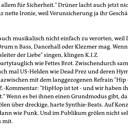
r allem für Sicherheit." Drüner lacht auch jetzt ni
nz nette Ironie, weil Verunsicherung ja ihr Gesch
 auch musikalisch nicht einfach zu verorten, weil 
Drum n Bass, Dancehall oder Klezmer mag. Wenn
leiter der Liebe" singen, klingen K.I.Z.
artytauglich wie Fettes Brot. Zwischendurch samp
auch mal US-Helden wie Dead Prez und deren Hy
azwischen mit dem langgezogenen Refrain "Hip -
I.Z.-Kommentar: "HipHop ist tot - und wir haben i
t." Wenn es bei ihnen einen Grundmodus gibt, dan
ölen über dreckige, harte Synthie-Beats. Auf Kon
 dann wie Punk. Und im Publikum grölen nicht sel
 mit.