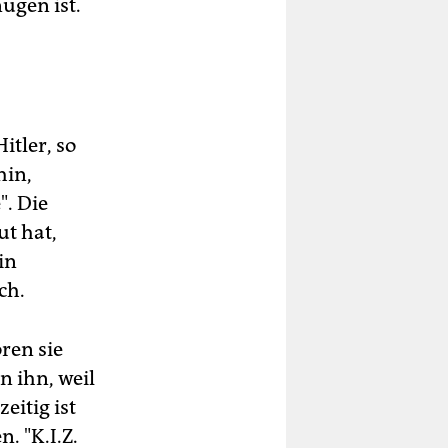
ügen ist.
itler, so
hin,
. Die
ut hat,
in
ch.
ren sie
n ihn, weil
eitig ist
. "K.I.Z.