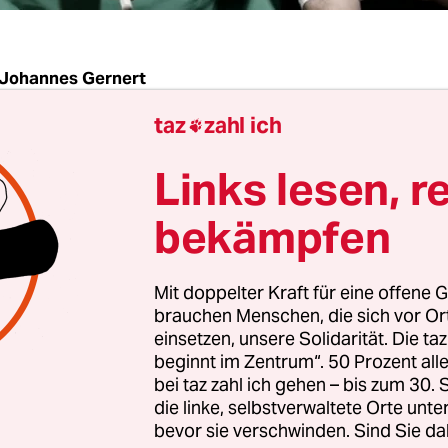
Johannes Gernert
taz
zahl ich

mäßiger man Grenzen überschreitet, desto meh
Links lesen, r
 dass die Leute es überhaupt merken. Die Berline
 machen seit einigen Jahren aus verschiedenst Fäk
bekämpfen
h unterhaltsamen Sprachunfug. Jetzt erscheint i
aub fürs Gehirn". Vor den Aufnahmen, erzählt
Mit doppelter Kraft für eine offene G
er der drei MCs, hätten sie sich Sorgen gemacht, 
brauchen Menschen, die sich vor O
chreitung "allmählich langweilig" wird. "Wir ha
einsetzen, unsere Solidarität. Die ta
beginnt im Zentrum“. 50 Prozent a
ir sind zu konsens, wir brauchen mal einen kons
bei taz zahl ich gehen – bis zum 30
dlichen Song. Da haben wir den geschrieben."
die linke, selbstverwaltete Orte unte
bevor sie verschwinden. Sind Sie da