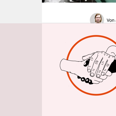
epaper login
Von
Je routine
aufpassen,
von K.I.Z.
erstaunlic
Album "Url
Drüner, ein
Grenzübers
gedacht, w
frauenfein