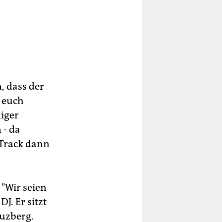
, dass der
t euch
niger
 - da
 Track dann
 "Wir seien
J. Er sitzt
euzberg.