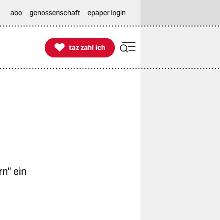
abo
genossenschaft
epaper login

taz zahl ich
taz zahl ich
rn" ein