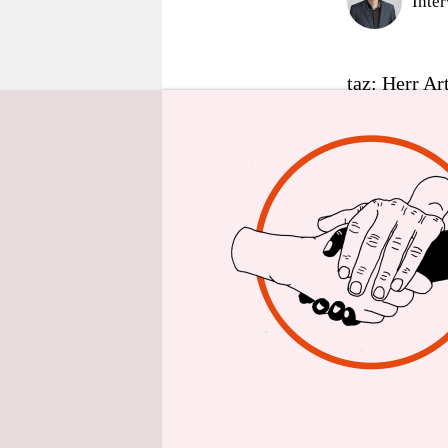
Inte
epaper login
taz: Herr Ar
Städten. Ei
haben Sie n
erläutert. W
Markus Artz
Wohnungskos
hohe Mieten
sinken. Dies
von dieser R
müssen weit
Dies gälte i