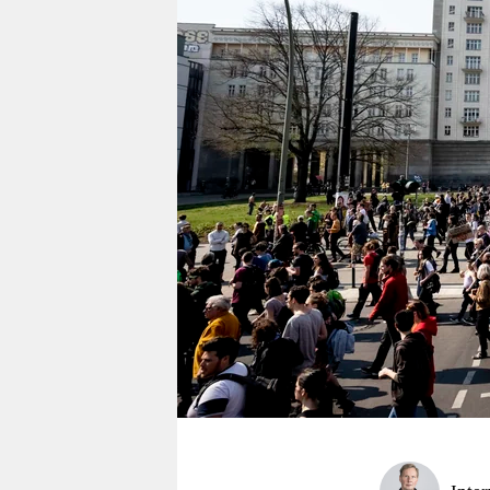
berlin
nord
wahrheit
verlag
verlag
veranstaltungen
shop
fragen & hilfe
unterstützen
abo
genossenschaft