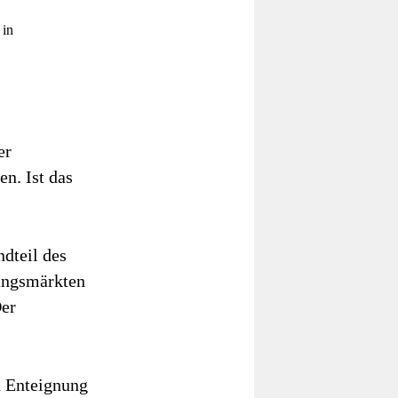
 in
er
n. Ist das
ndteil des
ungsmärkten
Der
n Enteignung