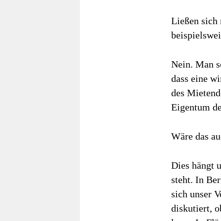
Ließen sich
beispielswe
Nein. Man so
dass eine w
des Mietend
Eigentum des
Wäre das au
Dies hängt 
steht. In Be
sich unser 
diskutiert, 