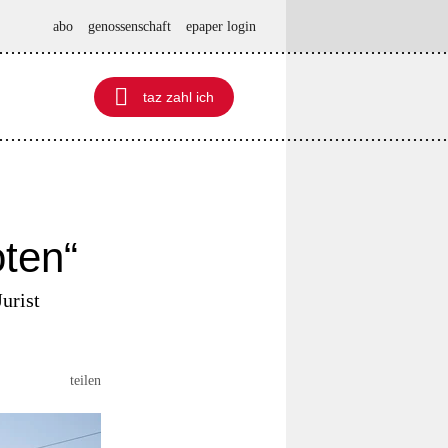
abo
genossenschaft
epaper login

taz zahl ich
taz zahl ich
ten“
urist
teilen