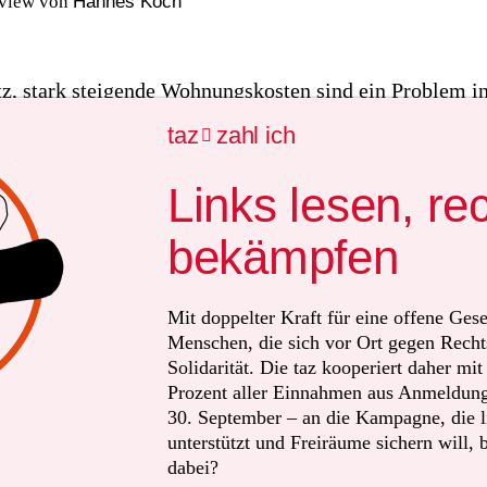
rview von
Hannes Koch
tz, stark steigende Wohnungskosten sind ein Problem in
nen sogenannten Mietendeckel könnte das Land Berlin e
taz
zahl ich

un in Ihrem Gutachten für die SPD-Fraktion der Haupts
as würde das für die Mieter*innen bringen?
Links lesen, re
bekämpfen
:
Bei laufenden Verträgen wäre es für einige Jahre verb
ten zu erhöhen. Wenn Wohnungen neu vermietet werd
 aus früheren Mietverträgen in etwa auf das ortsüblich
Mit doppelter Kraft für eine offene Gese
Menschen, die sich vor Ort gegen Recht
e Verträge würden also billiger. Aber es sollte auch e
Solidarität. Die taz kooperiert daher mi
egel geben: Immobilienbesitzer, die in ihre Häuser inve
Prozent aller Einnahmen aus Anmeldunge
erhin einen Teil der Kosten auf die Mieter umlegen kö
30. September – an die Kampagne, die li
unterstützt und Freiräume sichern will, 
dabei?
n Berlin flächendeckend?