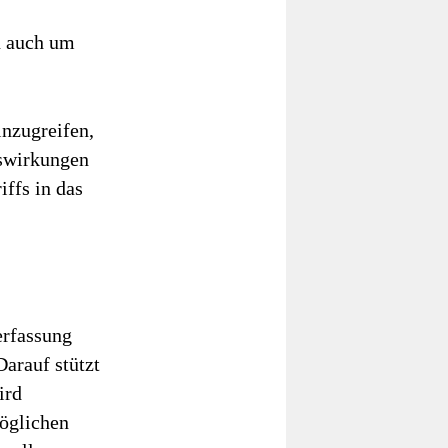
n auch um
inzugreifen,
uswirkungen
ffs in das
erfassung
Darauf stützt
ird
möglichen