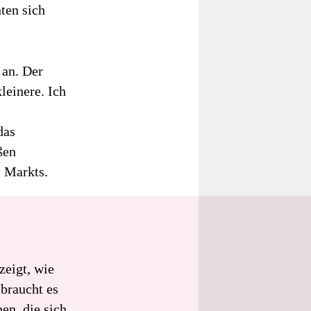
ten sich
 an. Der
leinere. Ich
das
ßen
s Markts.
eigt, wie
 braucht es
en, die sich