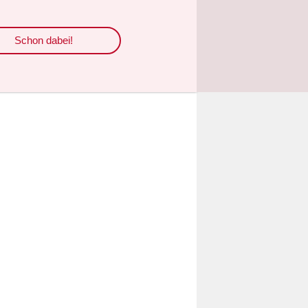
pletten
Schon dabei!