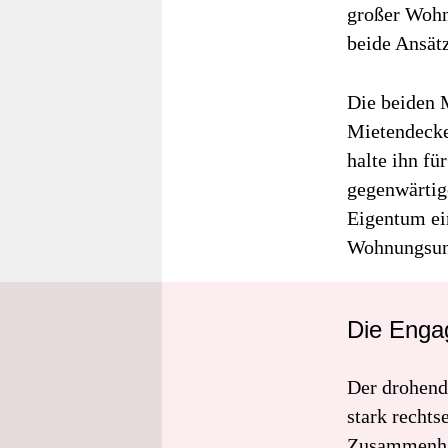
großer Wohn
beide Ansät
Die beiden 
Mietendeckel
halte ihn fü
gegenwärtig
Eigentum ei
Wohnungsunt
Die Engag
Der drohend
stark rechts
Zusammenhal