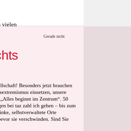
 vielen
inführen,
Gerade nicht
tadt
chts
oten, die
en, müssten
e Niveau
llschaft! Besonders jetzt brauchen
sextremismus einsetzen, unsere
ine Ausnahme
t „Alles beginnt im Zentrum“. 50
stieren,
n bei taz zahl ich gehen – bis zum
nnen.
nke, selbstverwaltete Orte
bevor sie verschwinden. Sind Sie