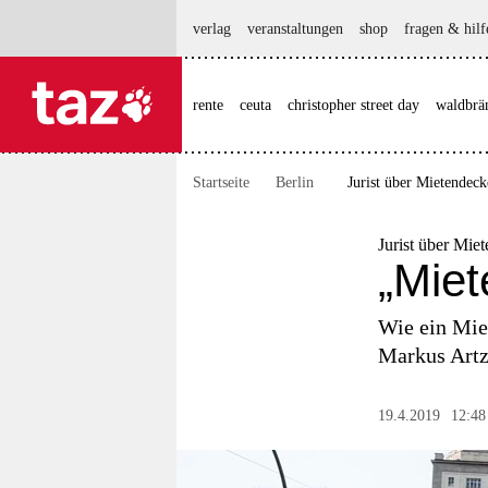
hautnavigation anspringen
hauptinhalt anspringen
footer anspringen
verlag
veranstaltungen
shop
fragen & hilf
rente
ceuta
christopher street day
waldbrä

taz zahl ich
taz zahl ich
Startseite
Berlin
Jurist über Mietendec
themen
politik
Jurist über Mie
„Mie
öko
Wie ein Miet
gesellschaft
Markus Artz.
kultur
19.4.2019
12:48
sport