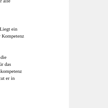
r alle
 Liegt ein
er Kompetenz
 die
ür das
gskompetenz
ut er in