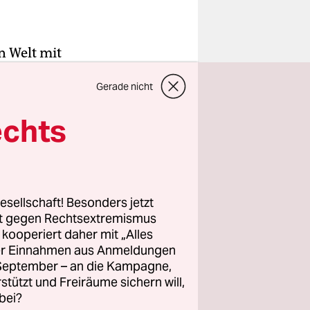
n Welt mit
lie und
Gerade nicht
die erste
echts
 Kerze
t strahlt.
viereckigen
esellschaft! Besonders jetzt
rt gegen Rechtsextremismus
z kooperiert daher mit „Alles
ller Einnahmen aus Anmeldungen
trangig ist
. September – an die Kampagne,
wa Jom
rstützt und Freiräume sichern will,
zt wird,
bei?