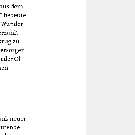
 aus dem
“ bedeutet
he Wunder
erzählt
krug zu
versorgen
ieder Öl
chen
Dank neuer
eutende