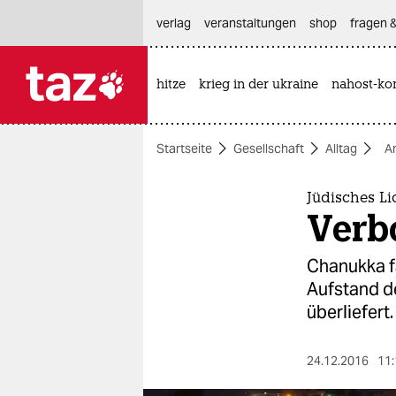
hautnavigation anspringen
hauptinhalt anspringen
footer anspringen
verlag
veranstaltungen
shop
fragen &
hitze
krieg in der ukraine
nahost-kon

taz zahl ich
taz zahl ich
Startseite
Gesellschaft
Alltag
A
themen
politik
Jüdisches Li
Verb
öko
Chanukka fä
gesellschaft
Aufstand de
überliefert.
kultur
sport
24.12.2016
11: