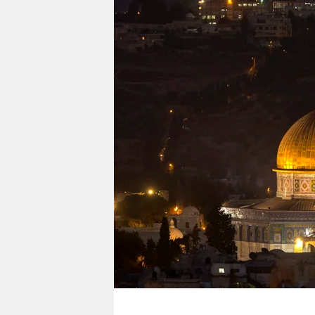
berlin
nord
wahrheit
verlag
verlag
veranstaltungen
shop
fragen & hilfe
unterstützen
abo
genossenschaft