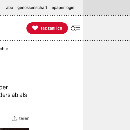
abo
genossenschaft
epaper login

taz zahl ich
taz zahl ich
ichte
der
ders ab als
teilen