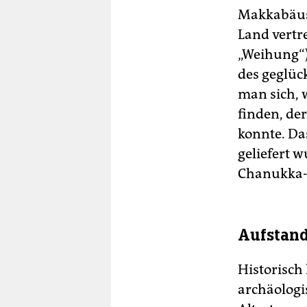
Makkabäus 
Land vertr
„Weihung“)
des geglüc
man sich, 
finden, de
konnte. Da
geliefert w
Chanukka-
Aufstan
Historisch 
archäologi