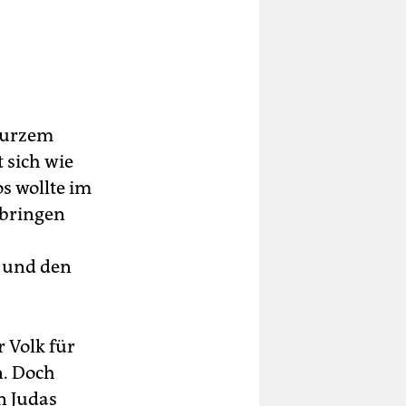
 Kurzem
 sich wie
s wollte im
bbringen
g und den
 Volk für
n. Doch
n Judas