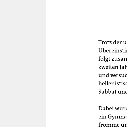
Trotz der 
Übereinsti
folgt zusa
zweiten Ja
und versuch
hellenisti
Sabbat und
Dabei wurd
ein Gymnas
fromme und