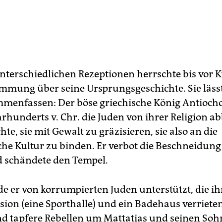
unterschiedlichen Rezeptionen herrschte bis vor
mmung über seine Ursprungsgeschichte. Sie lässt
mmenfassen: Der böse griechische König Antiocho
hrhunderts v. Chr. die Juden von ihrer Religion a
te, sie mit Gewalt zu gräzisieren, sie also an die
sche Kultur zu binden. Er verbot die Beschneidun
 schändete den Tempel.
e er von korrumpierten Juden unterstützt, die ihr
ion (eine Sporthalle) und ein Badehaus verriete
 tapfere Rebellen um Mattatias und seinen Soh