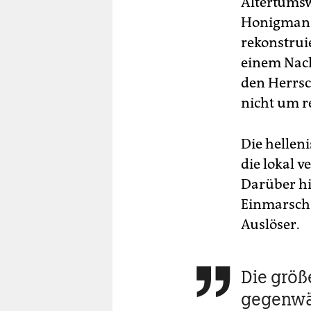
Altertumsw
Honigman l
rekonstrui
einem Nach
den Herrsc
nicht um r
Die hellen
die lokal 
Darüber hi
Einmarsch 
Auslöser.
Die größe

gegenwär