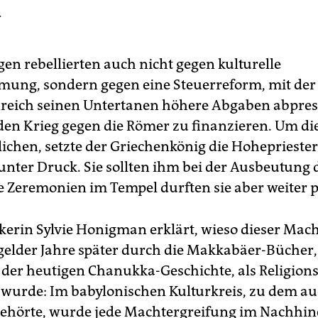
n
gen rebellierten auch nicht gegen kulturelle
ung, sondern gegen eine Steuerreform, mit der
reich seinen Untertanen höhere Abgaben abpress
en Krieg gegen die Römer zu finanzieren. Um die
lichen, setzte der Griechenkönig die Hohepriester
unter Druck. Sie sollten ihm bei der Ausbeutung 
re Zeremonien im Tempel durften sie aber weiter p
ikerin Sylvie Honigman erklärt, wieso dieser Ma
elder Jahre später durch die Makkabäer-Bücher,
der heutigen Chanukka-Geschichte, als Religio
t wurde: Im babylonischen Kulturkreis, zu dem a
gehörte, wurde jede Machtergreifung im Nachhin