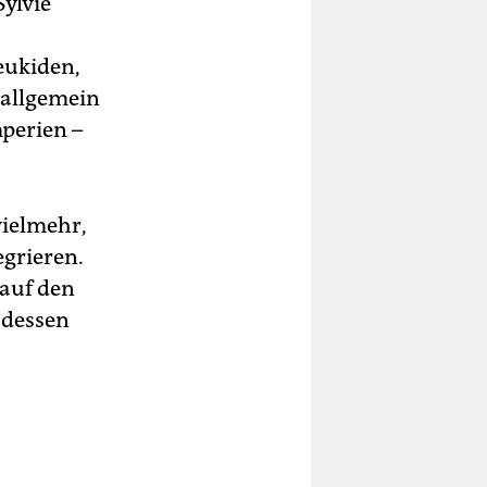
ylvie
eukiden,
 allgemein
mperien –
vielmehr,
egrieren.
 auf den
 dessen