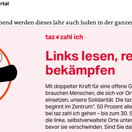
rtal
bend werden dieses Jahr auch Juden in der ganze
 des achttägigen Chanukka-Fests beginnen. Fami
taz
zahl ich

rden sich vor der Chanukkia, dem achtarmigen
hter, versammeln und nach einem kurzen Gebet 
Links lesen, r
nden. An jedem folgenden Tag wird eine weitere
bekämpfen
 bis die Chanukkia am letzten Tag in voller Prach
ie Kinder erfreuen sich in dieser Zeit an kleinen
nken und dem Spielen mit dem Dreidel – einem 
Mit doppelter Kraft für eine offene G
brauchen Menschen, die sich vor O
einsetzen, unsere Solidarität. Die ta
beginnt im Zentrum“. 50 Prozent a
t sehr populär, obwohl es, religiös betrachtet, zwei
bei taz zahl ich gehen – bis zum 30
mal einen biblischen Ursprung hat, anders als et
die linke, selbstverwaltete Orte unte
 das Pessachfest. Dass Chanukka so hochgeschät
bevor sie verschwinden. Sind Sie da