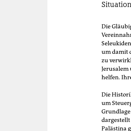
Situatio
Die Gläubi
Vereinnahm
Seleukiden
um damit d
zu verwirk
Jerusalem 
helfen. Ih
Die Histor
um Steuerg
Grundlage 
dargestell
Palästina 