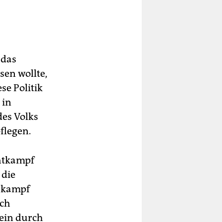
 das
en wollte,
se Politik
 in
des Volks
flegen.
chtkampf
 die
nskampf
uch
ein durch