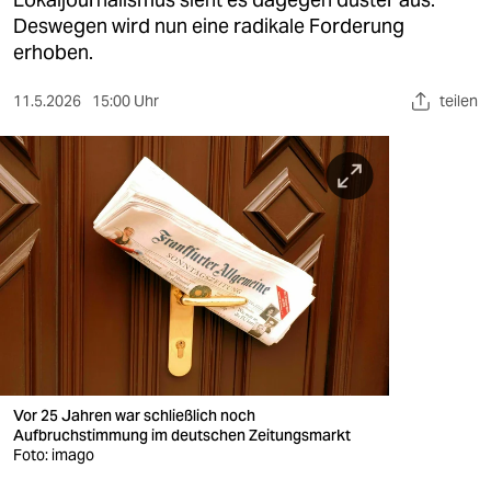
berlin
Deswegen wird nun eine radikale Forderung
nord
erhoben.
wahrheit
11.5.2026
15:00 Uhr
teilen
verlag
verlag
veranstaltungen
shop
fragen & hilfe
unterstützen
abo
Vor 25 Jahren war schließlich noch
Aufbruchstimmung im deutschen Zeitungsmarkt
genossenschaft
Foto: imago