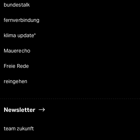
bundestalk
fernverbindung
klima update°
Mauerecho
Freie Rede
reingehen
Newsletter
team zukunft