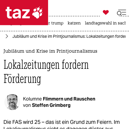

taz zahl ich
bergsteigen
usa unter trump
katzen
landtagswahl in sachs

taz zahl ich
en
Jubiläum und Krise im Printjournalismus: Lokalzeitungen forder
taz zahl ich
themen
Jubiläum und Krise im Printjournalismus
Lokalzeitungen fordern
politik
Förderung
öko
gesellschaft
Kolumne
Flimmern und Rauschen
kultur
von
Steffen Grimberg
sport
Die FAS wird 25 – das ist ein Grund zum Feiern. Im
Lokaljournalismus sieht es dagegen düster aus.