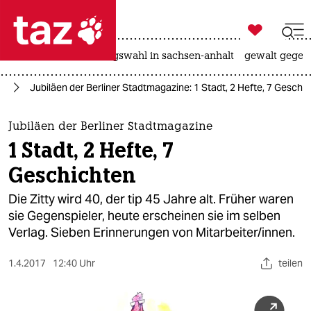

taz zahl ich
hitze
surfen
landtagswahl in sachsen-anhalt
gewalt gegen

taz zahl ich
en
Jubiläen der Berliner Stadtmagazine: 1 Stadt, 2 Hefte, 7 Geschi
taz zahl ich
themen
Jubiläen der Berliner Stadtmagazine
1 Stadt, 2 Hefte, 7
politik
Geschichten
öko
Die Zitty wird 40, der tip 45 Jahre alt. Früher waren
sie Gegenspieler, heute erscheinen sie im selben
gesellschaft
Verlag. Sieben Erinnerungen von Mitarbeiter/innen.
kultur
1.4.2017
12:40 Uhr
teilen
sport