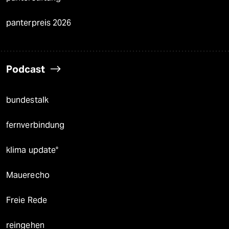
panterpreis 2026
Podcast
bundestalk
fernverbindung
klima update°
Mauerecho
Freie Rede
reingehen