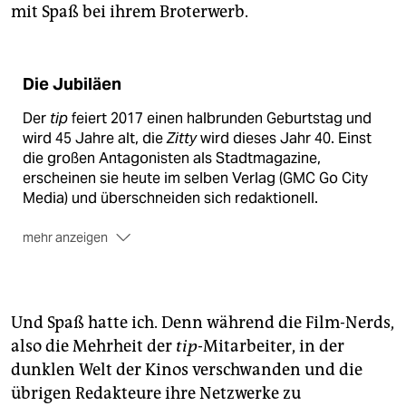
mit Spaß bei ihrem Broterwerb.
Die Jubiläen
Der
tip
feiert 2017 einen halbrunden Geburtstag und
wird 45 Jahre alt, die
Zitty
wird dieses Jahr 40. Einst
die großen Antagonisten als Stadtmagazine,
erscheinen sie heute im selben Verlag (GMC Go City
Media) und überschneiden sich redaktionell.
mehr anzeigen
Also feiert man auch zusammen: Vom 1. bis 22. April
ist die gemeinsame Jubiläumsschau
„Berlin.Stadt.Magazin“ in der Galerie Neurotitan zu
sehen (Haus Schwarzenberg, Rosenthaler Str. 39, Mo.
Und Spaß hatte ich. Denn während die Film-Nerds,
bis Sa. 12 - 20 Uhr). Zur Eröffnung gibt‘s heute eine
also die Mehrheit der
tip
-Mitarbeiter, in der
Show von Fil (19 Uhr) und anschließend eine Party im
dunklen Welt der Kinos verschwanden und die
Eschschloraque (auch im Haus Schwarzenberg)
übrigen Redakteure ihre Netzwerke zu