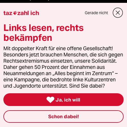
taz
zahl ich
taz Archiv
Gerade nicht

Links lesen, rechts
bekämpfen
Mehr taz Angebote
Mit doppelter Kraft für eine offene Gesellschaft!
Besonders jetzt brauchen Menschen, die sich gegen
Reisen
Rechtsextremismus einsetzen, unsere Solidarität.
Daher gehen 50 Prozent der Einnahmen aus
Kantine
Neuanmeldungen an „Alles beginnt im Zentrum“ –
eine Kampagne, die bedrohte linke Kulturzentren
Shop
und Jugendorte unterstützt. Sind Sie dabei?
Anzeigen

Ja, ich will
Schon dabei!
Fragen & Hilfe