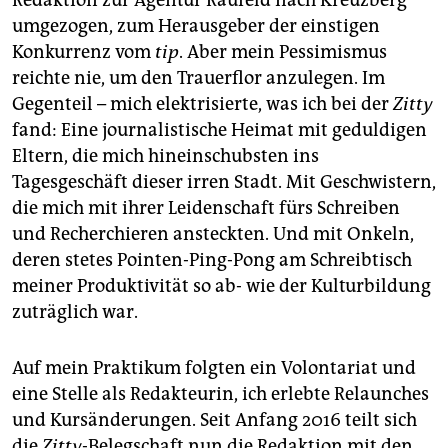
Redaktion zur Agentur Raufeld nach Kreuzberg
umgezogen, zum Herausgeber der einstigen
Konkurrenz vom
tip
. Aber mein Pessimismus
reichte nie, um den Trauerflor anzulegen. Im
Gegenteil – mich elektrisierte, was ich bei der
Zitty
fand: Eine journalistische Heimat mit geduldigen
Eltern, die mich hineinschubsten ins
Tagesgeschäft dieser irren Stadt. Mit Geschwistern,
die mich mit ihrer Leidenschaft fürs Schreiben
und Recherchieren ansteckten. Und mit Onkeln,
deren stetes Pointen-Ping-Pong am Schreibtisch
meiner Produktivität so ab- wie der Kulturbildung
zuträglich war.
Auf mein Praktikum folgten ein Volontariat und
eine Stelle als Redakteurin, ich erlebte Relaunches
und Kursänderungen. Seit Anfang 2016 teilt sich
die
Zitty
-Belegschaft nun die Redaktion mit den