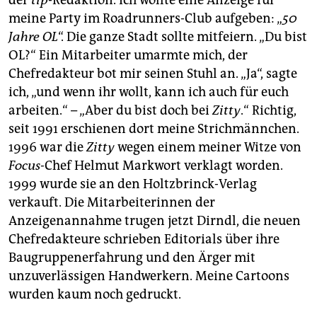
der
tip
-Redaktion. Ich wollte eine Anzeige für
meine Party im Roadrunners-Club aufgeben: „
50
Jahre OL
“. Die ganze Stadt sollte mitfeiern. „Du bist
OL?“ Ein Mitarbeiter umarmte mich, der
Chefredakteur bot mir seinen Stuhl an. „Ja“, sagte
ich, „und wenn ihr wollt, kann ich auch für euch
arbeiten.“ – „Aber du bist doch bei
Zitty
.“ Richtig,
seit 1991 erschienen dort meine Strichmännchen.
1996 war die
Zitty
wegen einem meiner Witze von
Focus-
Chef Helmut Markwort verklagt worden.
1999 wurde sie an den Holtzbrinck-Verlag
verkauft. Die Mitarbeiterinnen der
Anzeigenannahme trugen jetzt Dirndl, die neuen
Chefredakteure schrieben Editorials über ihre
Baugruppenerfahrung und den Ärger mit
unzuverlässigen Handwerkern. Meine Cartoons
wurden kaum noch gedruckt.