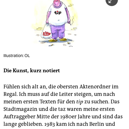
berlin
nord
wahrheit
verlag
verlag
Illustration: OL
veranstaltungen
Die Kunst, kurz notiert
shop
fragen & hilfe
Fühlen sich alt an, die obersten Aktenordner im
Regal. Ich muss auf die Leiter steigen, um nach
unterstützen
meinen ersten Texten für den
tip
zu suchen. Das
abo
Stadtmagazin und die taz waren meine ersten
Auftraggeber Mitte der 1980er Jahre und sind das
genossenschaft
lange geblieben. 1983 kam ich nach Berlin und