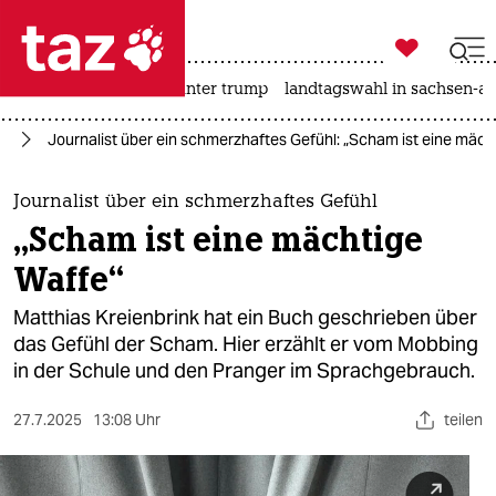

taz zahl ich
nahost-konflikt
usa unter trump
landtagswahl in sachsen-an

taz zahl ich
ag
Journalist über ein schmerzhaftes Gefühl: „Scham ist eine mäch
taz zahl ich
themen
Journalist über ein schmerzhaftes Gefühl
„Scham ist eine mächtige
politik
Waffe“
öko
Matthias Kreienbrink hat ein Buch geschrieben über
das Gefühl der Scham. Hier erzählt er vom Mobbing
gesellschaft
in der Schule und den Pranger im Sprachgebrauch.
kultur
27.7.2025
13:08 Uhr
teilen
sport