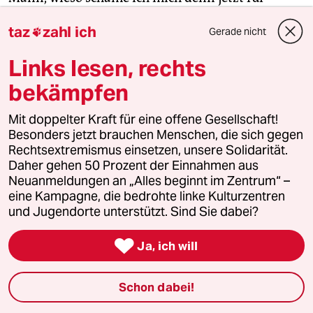
meinen Körper? Das macht es nur schlimmer. Ich
taz
zahl ich
Gerade nicht

schäme mich nicht mehr für die Scham.
Links lesen, rechts
bekämpfen
Die Engagierten stärken
Mit doppelter Kraft für eine offene Gesellschaft!
Der drohende Erfolg der AfD bei den kommenden
Besonders jetzt brauchen Menschen, die sich gegen
Rechtsextremismus einsetzen, unsere Solidarität.
Landtagswahlen zeigt, wie stark rechtsextreme
Daher gehen 50 Prozent der Einnahmen aus
Kräfte inzwischen geworden sind. Gerade jetzt
Neuanmeldungen an „Alles beginnt im Zentrum“ –
braucht es Zusammenhalt und Solidarität. Auch
eine Kampagne, die bedrohte linke Kulturzentren
und vor allem mit den Menschen, die sich vor Ort
und Jugendorte unterstützt. Sind Sie dabei?
für eine starke Zivilgesellschaft einsetzen. Die taz
kooperiert deshalb mit "Alles beginnt im

Ja, ich will
Zentrum". Die Kampagne unterstützt bundesweit
linke, selbstverwaltete Orte und baut einen
Schon dabei!
solidarischen Fonds für deren Schutz und Erhalt