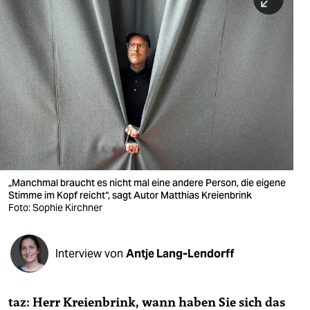
berlin
nord
wahrheit
verlag
verlag
veranstaltungen
shop
„Manchmal braucht es nicht mal eine andere Person, die eigene
Stimme im Kopf reicht“, sagt Autor Matthias Kreienbrink
fragen & hilfe
Foto: Sophie Kirchner
unterstützen
Interview von
Antje Lang-Lendorff
abo
genossenschaft
taz: Herr Kreienbrink, wann haben Sie sich das