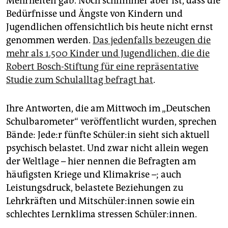
Mehrheiten gab. Noch schlimmer aber ist, dass die
Bedürfnisse und Ängste von Kindern und
Jugendlichen offensichtlich bis heute nicht ernst
genommen werden.
Das jedenfalls bezeugen die
mehr als 1.500 Kinder und Jugendlichen, die die
Robert Bosch-Stiftung für eine repräsentative
Studie zum Schulalltag befragt hat
.
Ihre Antworten, die am Mittwoch im „Deutschen
Schulbarometer“ veröffentlicht wurden, sprechen
Bände: Je­de:r fünfte Schü­le­r:in sieht sich aktuell
psychisch belastet. Und zwar nicht allein wegen
der Weltlage – hier nennen die Befragten am
häufigsten Kriege und Klimakrise –; auch
Leistungsdruck, belastete Beziehungen zu
Lehrkräften und Mit­schü­le­r:in­nen sowie ein
schlechtes Lernklima stressen Schüler:innen.