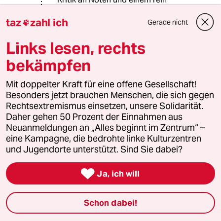
leistungsorientierten System zielt
taz
zahl ich
nicht darauf ab, Leistung komplett
Gerade nicht

abzuschaffen, sondern darauf, Kinder
Links lesen, rechts
und Jugendliche zu fördern, ihre
Potenziale auf vielfältige Weise zu
bekämpfen
entfalten.
Ein System, das auf Noten fixiert ist,
Mit doppelter Kraft für eine offene Gesellschaft!
vernachlässigt oft Kreativität, soziale
Besonders jetzt brauchen Menschen, die sich gegen
Kompetenzen und intrinsische
Rechtsextremismus einsetzen, unsere Solidarität.
Motivation – alles Fähigkeiten, die in
Daher gehen 50 Prozent der Einnahmen aus
der modernen Arbeitswelt immer
Neuanmeldungen an „Alles beginnt im Zentrum“ –
wichtiger werden. „Freie Entfaltung“
eine Kampagne, die bedrohte linke Kulturzentren
bedeutet nicht das Fehlen von
und Jugendorte unterstützt. Sind Sie dabei?
Anforderungen, sondern vielmehr die
Schaffung von Rahmenbedingungen,

Ja, ich will
in denen Kinder ihre Stärken
entdecken können, ohne von starren
Leistungserwartungen blockiert zu
Schon dabei!
werden.
Langfristig könnte ein