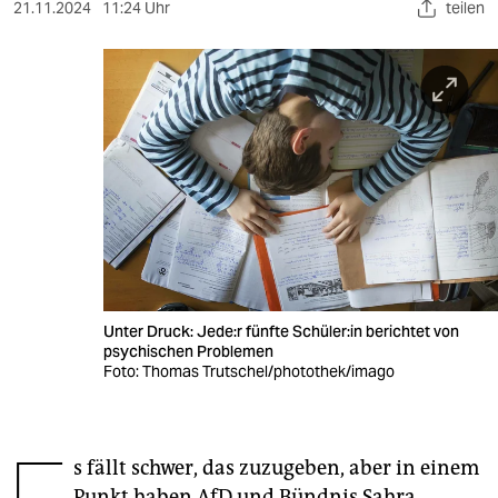
berlin
21.11.2024
11:24 Uhr
teilen
nord
wahrheit
verlag
verlag
veranstaltungen
shop
fragen & hilfe
Unter Druck: Je­de:r fünfte Schü­le­r:in berichtet von
psychischen Problemen
unterstützen
Foto: Thomas Trutschel/photothek/imago
abo
genossenschaft
s fällt schwer, das zuzugeben, aber in einem
Punkt haben AfD und Bündnis Sahra