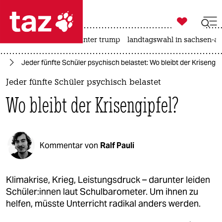

taz zahl ich
nahost-konflikt
usa unter trump
landtagswahl in sachsen-an

taz zahl ich
nd
Jeder fünfte Schüler psychisch belastet: Wo bleibt der Krisengip
taz zahl ich
Jeder fünfte Schüler psychisch belastet
themen
Wo bleibt der Krisengipfel?
politik
öko
Kommentar von
Ralf Pauli
gesellschaft
kultur
Klimakrise, Krieg, Leistungsdruck – darunter leiden
Schü­le­r:in­nen laut Schulbarometer. Um ihnen zu
sport
helfen, müsste Unterricht radikal anders werden.