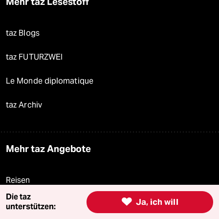
Mehr taz Lesestoff
taz Blogs
taz FUTURZWEI
Le Monde diplomatique
taz Archiv
Mehr taz Angebote
Reisen
Die taz

Ja, ich will
Kantine
unterstützen: