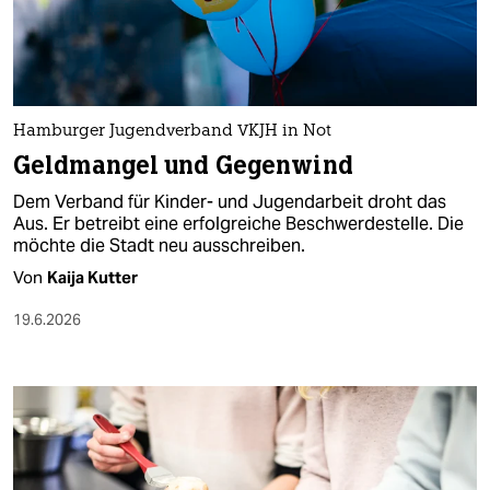
berlin
nord
wahrheit
Hamburger Jugendverband VKJH in Not
verlag
Geldmangel und Gegenwind
verlag
Dem Verband für Kinder- und Jugendarbeit droht das
Aus. Er betreibt eine erfolgreiche Beschwerdestelle. Die
veranstaltungen
möchte die Stadt neu ausschreiben.
shop
Von
Kaija Kutter
fragen & hilfe
19.6.2026
unterstützen
abo
genossenschaft