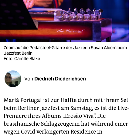
berlin
nord
wahrheit
verlag
Zoom auf die Pedalsteel-Gitarre der Jazzerin Susan Alcorn beim
verlag
Jazzfest Berlin
Foto: Camille Blake
veranstaltungen
shop
Von
Diedrich Diederichsen
fragen & hilfe
Mariá Portugal ist zur Hälfte durch mit ihrem Set
unterstützen
beim Berliner Jazzfest am Samstag, es ist die Live-
abo
Premiere ihres Albums „Erosão Viva“. Die
brasilianische Schlagzeugerin hat während einer
genossenschaft
wegen Covid verlängerten Residence in