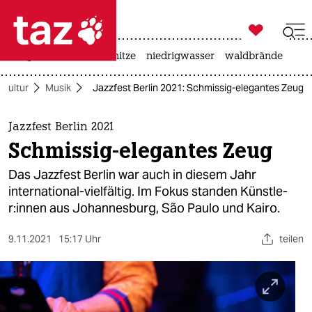

taz zahl ich
krieg in der ukraine
hitze
niedrigwasser
waldbrände

taz zahl ich
Kultur
Musik
Jazzfest Berlin 2021: Schmissig-elegantes Zeug
taz zahl ich
themen
Jazzfest Berlin 2021
Schmissig-elegantes Zeug
politik
Das Jazzfest Berlin war auch in diesem Jahr
öko
international-vielfältig. Im Fokus standen Künst­le­
r:in­nen aus Johannesburg, São Paulo und Kairo.
gesellschaft
9.11.2021
15:17 Uhr
teilen
kultur
sport