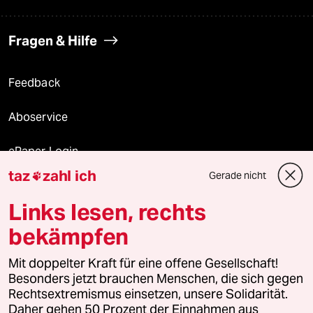
Fragen & Hilfe
Feedback
Aboservice
ePaper Login
taz
zahl ich
Gerade nicht

Downloads für Abonnierende
Links lesen, rechts
bekämpfen
© 2026 taz Verlags und Vertriebs GmbH
Mit doppelter Kraft für eine offene Gesellschaft!
Alle Rechte vorbehalten. Bei rechtlichen Fragen oder für Genehmigungen
wenden Sie sich bitte an
lizenzen@taz.de
Besonders jetzt brauchen Menschen, die sich gegen
Rechtsextremismus einsetzen, unsere Solidarität.
Daher gehen 50 Prozent der Einnahmen aus