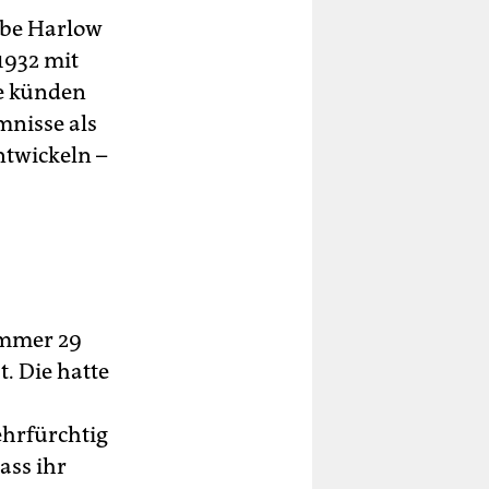
mbe Harlow
1932 mit
e künden
nisse als
ntwickeln –
immer 29
t. Die hatte
ehrfürchtig
ass ihr