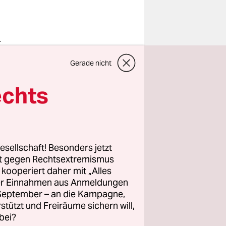
n
r,
Gerade nicht
obter
ocker zur
echts
des Sunset
oire-
eiten
esellschaft! Besonders jetzt
rt gegen Rechtsextremismus
z kooperiert daher mit „Alles
ller Einnahmen aus Anmeldungen
 Zimmer
. September – an die Kampagne,
. Der
rstützt und Freiräume sichern will,
 als er mit
bei?