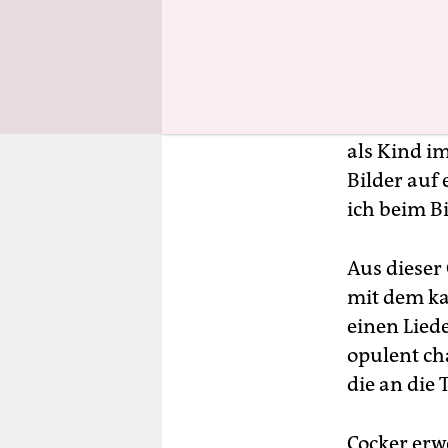
seinem Aut
Chateau Ma
29‘, sagten
Cocker fast
waren sein
als Kind i
Bilder auf 
ich beim B
Aus dieser
mit dem ka
einen Liede
opulent ch
die an die
Cocker erw