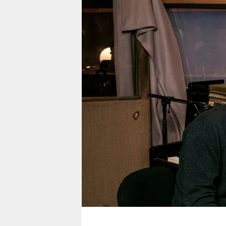
berlin
nord
wahrheit
verlag
verlag
veranstaltungen
shop
fragen & hilfe
unterstützen
abo
genossenschaft