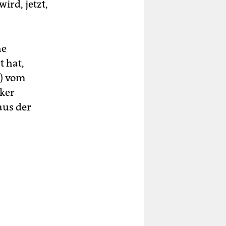
ird, jetzt,
he
 hat,
k) vom
rker
aus der