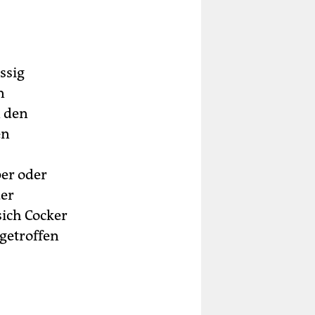
ssig
n
n den
en
er oder
er
sich Cocker
getroffen