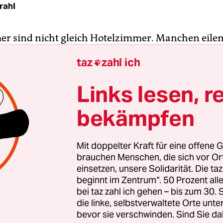
rahl
r sind nicht gleich Hotelzimmer. Manchen eile
 Geschichten voraus. Das spürte auch Jarvis Cocke
taz
zahl ich

 Sänger der britischen Band Pulp und ho­tel­er­pr
ls er während einer US-Tour erkrankte, checkte C
Links lesen, r
ns Chateau Marmont ein, dem am unteren Ende 
bekämpfen
n Hollywood gelegenen Hotel. Das im Stil eines L
erbaute Haus wird seit seiner Eröffnung 1929 von
n, Musikern und anderen mondänen Persönlichk
Mit doppelter Kraft für eine offene G
t.
brauchen Menschen, die sich vor O
einsetzen, unsere Solidarität. Die ta
beginnt im Zentrum“. 50 Prozent a
 sich bereits menschliche Tragödien abgespielt.
bei taz zahl ich gehen – bis zum 30
könnten von Exzessen und Einsamkeit erzählen
die linke, selbstverwaltete Orte unte
otograf Helmut Newton ließ dort etwa sein Leben,
bevor sie verschwinden. Sind Sie da