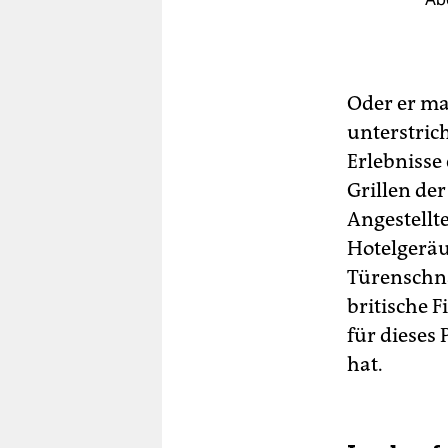
Oder er ma
unterstric
Erlebnisse
Grillen de
Angestellt
Hotelgerä
Türenschn
britische 
für dieses
hat.