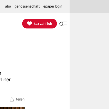
abo
genossenschaft
epaper login

taz zahl ich
taz zahl ich
n
liner
teilen