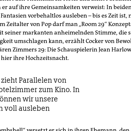
 er auf ihre Gemeinsamkeiten verweist: In beide
Fantasien vorbehaltlos ausleben – bis es Zeit ist
Im Zeitalter von Pop darf man „Room 29“ Konze
t seiner markanten anheimelnden Stimme, die 
igkeit umschlagen kann, erzählt Cocker von Bew
ären Zimmers 29: Die Schauspielerin Jean Harlo
 hier ihre Hochzeitsnacht.
zieht Parallelen von
telzimmer zum Kino. In
önnen wir unsere
n voll ausleben
ombshell“ versetzt er sich in ihren Ehemann, den