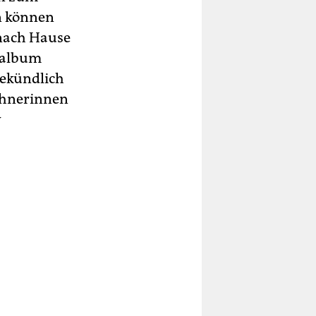
n können
, nach Hause
ptalbum
sekündlich
ohnerinnen
w