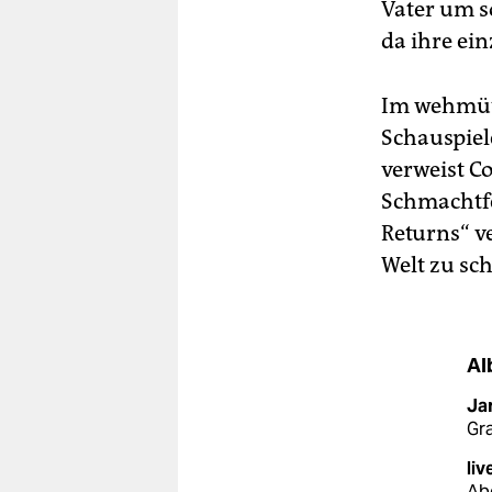
Vater um so
da ihre ein
Im wehmüti
Schauspiel
verweist C
Schmachtfet
Returns“ ve
Welt zu sch
Al
Ja
Gr
liv
Ab