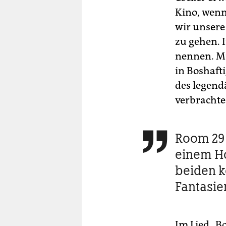
Kino, wenn
wir unsere 
zu gehen. 
nennen. Mi
in Boshaft
des legend
verbrachte
Room 29 

einem Ho
beiden k
Fantasie
Im Lied „B