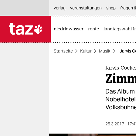
hautnavigation anspringen
hauptinhalt anspringen
footer anspringen
verlag
veranstaltungen
shop
fragen &
niedrigwasser
rente
landtagswahl i

taz zahl ich
taz zahl ich
Startseite
Kultur
Musik
Jarvis C
themen
politik
Jarvis Cocke
Zimm
öko
Das Album 
gesellschaft
Nobelhotel
Volksbühne
kultur
sport
25.3.2017
17:4