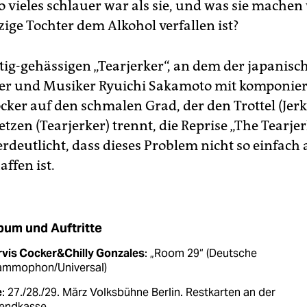
 vieles schlauer war als sie, und was sie machen w
zige Tochter dem Alkohol verfallen ist?
g-gehässigen „Tearjerker“, an dem der japanisc
er und Musiker Ryuichi Sakamoto mit komponiert
ocker auf den schmalen Grad, der den Trottel (Jer
zen (Tearjerker) trennt, die Reprise „The Tearje
rdeutlicht, dass dieses Problem nicht so einfach 
affen ist.
bum und Auftritte
rvis Cocker&Chilly Gonzales
: „Room 29“ (Deutsche
ammophon/Universal)
e
: 27./28./29. März Volksbühne Berlin. Restkarten an der
endkasse