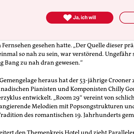
o in eine Mauer des Hotels krachte. Allein die Au
rmont macht es zu mehr als nur einer Absteige.

Ja, ich will
 sie, ‚ist das Zimmer, das du nehmen musst‘ “, singt
 beschwörend. Bis zu jenem Tag, als er das Hotel b
e Eindrücke von Hollywood von den Filmen besti
m Fernsehen gesehen hatte. „Der Quelle dieser p
einmal so nah zu sein, war verstörend. Ungefähr s
ig Bang zu nah dran gewesen.“
 Gemengelage heraus hat der 53-jährige Croone
nadischen Pianisten und Komponisten Chilly Go
rzyklus entwickelt. „Room 29“ vereint von schlich
angierende Melodien mit Popsongstrukturen und
 Tradition des romantischen 19. Jahrhunderts ge
eitert den Themenkreis Hotel und zieht Parallel