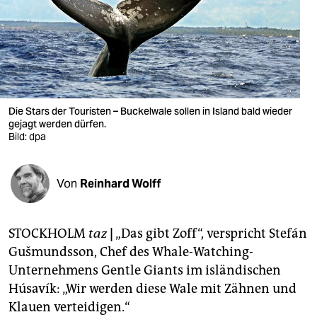
berlin
nord
wahrheit
verlag
Die Stars der Touristen – Buckelwale sollen in Island bald wieder
verlag
gejagt werden dürfen.
Bild: dpa
veranstaltungen
shop
Von
Reinhard Wolff
fragen & hilfe
STOCKHOLM
taz
|
„Das gibt Zoff“, verspricht Stefán
unterstützen
Gušmundsson, Chef des Whale-Watching-
abo
Unternehmens Gentle Giants im isländischen
Húsavík: „Wir werden diese Wale mit Zähnen und
genossenschaft
Klauen verteidigen.“