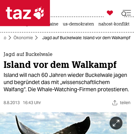

taz zahl ich
hitze
krieg in der ukraine
us-demokraten
nahost-konflikt

taz zahl ich
Öko
Ökonomie
Jagd auf Buckelwale: Island vor dem Walkampf
taz zahl ich
themen
Jagd auf Buckelwale
Island vor dem Walkampf
politik
Island will nach 60 Jahren wieder Buckelwale jagen
öko
und begründet das mit „wissenschaftlichem
Walfang“. Die Whale-Watching-Firmen protestieren.
gesellschaft
8.8.2013
16:43 Uhr
teilen
kultur
sport