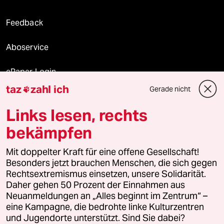
Feedback
Aboservice
ePaper Login
taz
zahl ich
Gerade nicht

Downloads für Abonnierende
Links lesen, rechts
bekämpfen
© 2026 taz Verlags und Vertriebs GmbH
Alle Rechte vorbehalten. Bei rechtlichen Fragen oder für Genehmigungen
Mit doppelter Kraft für eine offene Gesellschaft!
wenden Sie sich bitte an
lizenzen@taz.de
Besonders jetzt brauchen Menschen, die sich gegen
Rechtsextremismus einsetzen, unsere Solidarität.
Daher gehen 50 Prozent der Einnahmen aus
Feedback
Redaktionsstatut
Kommune-Richtlinien
KI-
Neuanmeldungen an „Alles beginnt im Zentrum“ –
eine Kampagne, die bedrohte linke Kulturzentren
Leitlinie
Informant
Datenschutz
Impressum
AGB
und Jugendorte unterstützt. Sind Sie dabei?