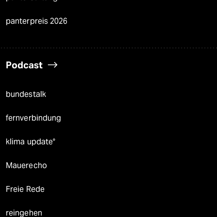
panterpreis 2026
Podcast
bundestalk
fernverbindung
klima update°
Mauerecho
Freie Rede
reingehen