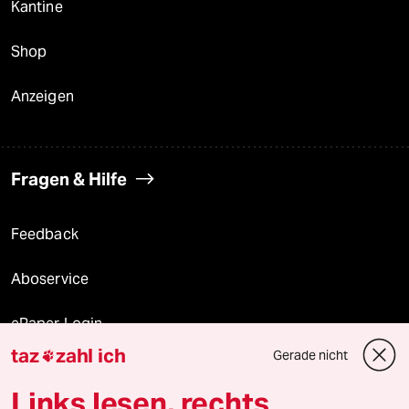
Kantine
Shop
Anzeigen
Fragen & Hilfe
Feedback
Aboservice
ePaper Login
taz
zahl ich
Gerade nicht

Downloads für Abonnierende
Links lesen, rechts