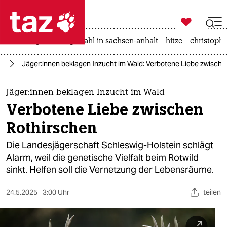

taz zahl ich
iran-krieg
landtagswahl in sachsen-anhalt
hitze
christophe

taz zahl ich
rd
Jä­ge­r:in­nen beklagen Inzucht im Wald: Verbotene Liebe zwisch
taz zahl ich
themen
Jä­ge­r:in­nen beklagen Inzucht im Wald
Verbotene Liebe zwischen
politik
Rothirschen
öko
Die Landesjägerschaft Schleswig-Holstein schlägt
Alarm, weil die genetische Vielfalt beim Rotwild
gesellschaft
sinkt. Helfen soll die Vernetzung der Lebensräume.
kultur
24.5.2025
3:00 Uhr
teilen
sport