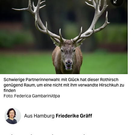
berlin
nord
wahrheit
verlag
verlag
veranstaltungen
shop
Schwierige Partnerinnenwahl: mit Glück hat dieser Rothirsch
genügend Raum, um eine nicht mit ihm verwandte Hirschkuh zu
fragen & hilfe
finden
Foto: Federica Gambarini/dpa
unterstützen
abo
Aus Hamburg
Friederike Gräff
genossenschaft