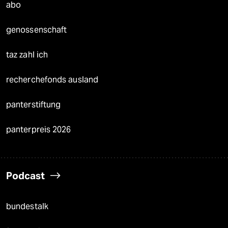
abo
genossenschaft
taz zahl ich
recherchefonds ausland
panterstiftung
panterpreis 2026
Podcast
bundestalk