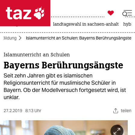

taz zahl ich
niedrigwasser
rente
landtagswahl in sachsen-anhalt
hybri

taz zahl ich
Bildung
Islamunterricht an Schulen: Bayerns Berührungsängste
taz zahl ich
themen
Islamunterricht an Schulen
Bayerns Berührungsängste
politik
Seit zehn Jahren gibt es islamischen
öko
Religionsunterricht für muslimische Schüler in
Bayern. Ob der Modellversuch fortgesetzt wird, ist
gesellschaft
unklar.
kultur
27.2.2019
8:13 Uhr
teilen
sport