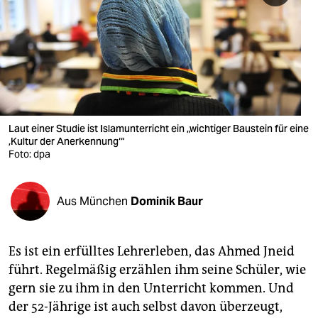
berlin
nord
wahrheit
verlag
verlag
Laut einer Studie ist Islamunterricht ein „wichtiger Baustein für eine
‚Kultur der Anerkennung‘“
veranstaltungen
Foto: dpa
shop
Aus München
Dominik Baur
fragen & hilfe
unterstützen
Es ist ein erfülltes Lehrerleben, das Ahmed Jneid
abo
führt. Regelmäßig erzählen ihm seine Schüler, wie
gern sie zu ihm in den Unterricht kommen. Und
genossenschaft
der 52-Jährige ist auch selbst davon überzeugt,