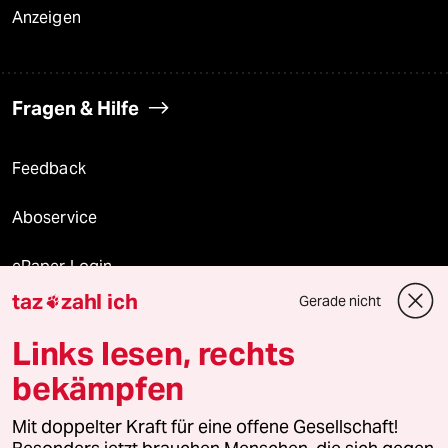
Anzeigen
Fragen & Hilfe
Feedback
Aboservice
ePaper Login
taz
zahl ich
Gerade nicht

Downloads für Abonnierende
Links lesen, rechts
bekämpfen
© 2026 taz Verlags und Vertriebs GmbH
Mit doppelter Kraft für eine offene Gesellschaft!
Alle Rechte vorbehalten. Bei rechtlichen Fragen oder für Genehmigungen
wenden Sie sich bitte an
lizenzen@taz.de