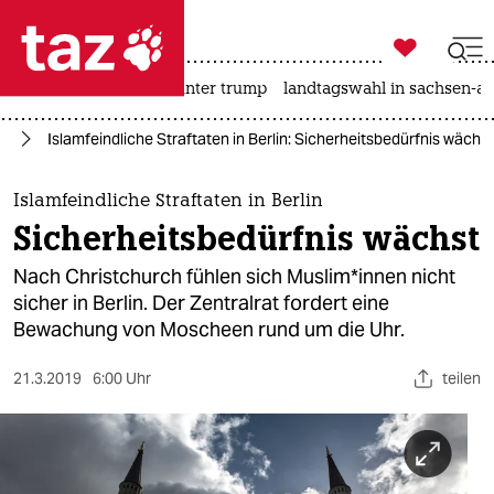

taz zahl ich
nahost-konflikt
usa unter trump
landtagswahl in sachsen-an

taz zahl ich
us
Islamfeindliche Straftaten in Berlin: Sicherheitsbedürfnis wächst
taz zahl ich
themen
Islamfeindliche Straftaten in Berlin
Sicherheitsbedürfnis wächst
politik
Nach Christchurch fühlen sich Muslim*innen nicht
öko
sicher in Berlin. Der Zentralrat fordert eine
Bewachung von Moscheen rund um die Uhr.
gesellschaft
21.3.2019
6:00 Uhr
teilen
kultur
sport