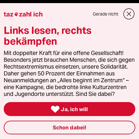
Freie Rede
taz
zahl ich
Gerade nicht

reingehen
Links lesen, rechts
bekämpfen
Newsletter
Mit doppelter Kraft für eine offene Gesellschaft!
Besonders jetzt brauchen Menschen, die sich gegen
Rechtsextremismus einsetzen, unsere Solidarität.
team zukunft
Daher gehen 50 Prozent der Einnahmen aus
Neuanmeldungen an „Alles beginnt im Zentrum“ –
taz frisch
eine Kampagne, die bedrohte linke Kulturzentren
und Jugendorte unterstützt. Sind Sie dabei?
taz zahl ich

Ja, ich will
taz lab Infobrief
Schon dabei!