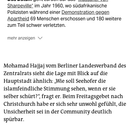
Sharpeville“
im Jahr 1960, wo südafrikanische
Polizisten während einer
Demonstration gegen
Apartheid
69 Menschen erschossen und 180 weitere
zum Teil schwer verletzten.
mehr anzeigen
Die Vereinten Nationen
riefen sechs Jahre später
den 21. März als Gedenktag aus. An diesem Tag soll
der Opfer von damals gedacht werden und zu
Mohamad Hajjaj vom Berliner Landesverband des
Aktionen gegen Diskriminierung und Rassismus
Zentralrats sieht die Lage mit Blick auf die
mobilisiert werden.
Hauptstadt ähnlich: „Wie soll Seehofer die
Aktionen
und Veranstaltungen am und rund um den
islamfeindliche Stimmung sehen, wenn er sie
heutigen Tag gegen Rassismus sind im Netz unter
selber schürt?“, fragt er. Beim Freitagsgebet nach
stiftung-gegen-rassismus.de
zu finden.
Christchurch habe er sich sehr unwohl gefühlt, die
Unsicherheit sei in der Community deutlich
spürbar.