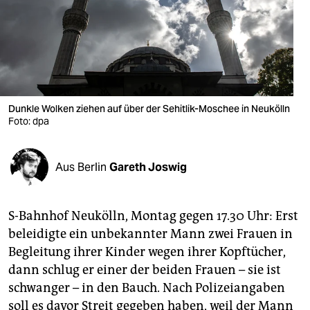
berlin
nord
wahrheit
verlag
Dunkle Wolken ziehen auf über der Sehitlik-Moschee in Neukölln
verlag
Foto: dpa
veranstaltungen
Aus Berlin
Gareth Joswig
shop
fragen & hilfe
S-Bahnhof Neukölln, Montag gegen 17.30 Uhr: Erst
unterstützen
beleidigte ein unbekannter Mann zwei Frauen in
Begleitung ihrer Kinder wegen ihrer Kopftücher,
abo
dann schlug er einer der beiden Frauen – sie ist
genossenschaft
schwanger – in den Bauch. Nach Polizeiangaben
soll es davor Streit gegeben haben, weil der Mann