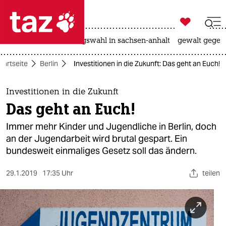

taz zahl ich
hitze
surfen
landtagswahl in sachsen-anhalt
gewalt gegen

taz zahl ich
tartseite
Berlin
Investitionen in die Zukunft: Das geht an Euch!
taz zahl ich
themen
Investitionen in die Zukunft
Das geht an Euch!
politik
Immer mehr Kinder und Jugendliche in Berlin, doch
öko
an der Jugendarbeit wird brutal gespart. Ein
bundesweit einmaliges Gesetz soll das ändern.
gesellschaft
29.1.2019
17:35 Uhr
teilen
kultur
sport