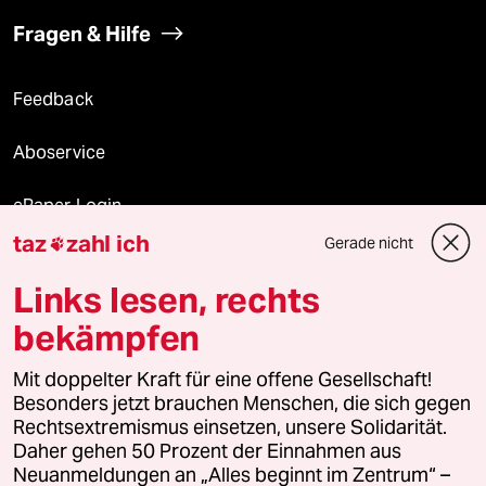
Fragen & Hilfe
Feedback
Aboservice
ePaper Login
taz
zahl ich
Gerade nicht

Downloads für Abonnierende
Links lesen, rechts
bekämpfen
© 2026 taz Verlags und Vertriebs GmbH
Alle Rechte vorbehalten. Bei rechtlichen Fragen oder für Genehmigungen
Mit doppelter Kraft für eine offene Gesellschaft!
wenden Sie sich bitte an
lizenzen@taz.de
Besonders jetzt brauchen Menschen, die sich gegen
Rechtsextremismus einsetzen, unsere Solidarität.
Daher gehen 50 Prozent der Einnahmen aus
Feedback
Redaktionsstatut
Kommune-Richtlinien
KI-
Neuanmeldungen an „Alles beginnt im Zentrum“ –