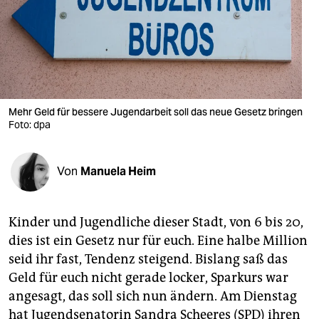
berlin
nord
wahrheit
verlag
Mehr Geld für bessere Jugendarbeit soll das neue Gesetz bringen
Foto: dpa
verlag
veranstaltungen
Von
Manuela Heim
shop
fragen & hilfe
Kinder und Jugendliche dieser Stadt, von 6 bis 20,
unterstützen
dies ist ein Gesetz nur für euch. Eine halbe Million
seid ihr fast, Tendenz steigend. Bislang saß das
abo
Geld für euch nicht gerade locker, Sparkurs war
genossenschaft
angesagt, das soll sich nun ändern. Am Dienstag
hat Jugendsenatorin Sandra Scheeres (SPD) ihren