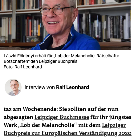
berlin
nord
wahrheit
verlag
verlag
László Földényi erhält für „Lob der Melancholie. Rätselhafte
Botschaften“ den Leipziger Buchpreis
veranstaltungen
Foto: Ralf Leonhard
shop
Interview von
Ralf Leonhard
fragen & hilfe
unterstützen
taz am Wochenende: Sie sollten auf der nun
abo
abgesagten
Leipziger Buchmesse
für ihr jüngstes
Werk „Lob der Melancholie“ mit dem
Leipziger
genossenschaft
Buchpreis zur Europäischen Verständigung 2020