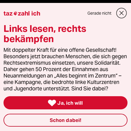
Wahrheit
taz
zahl ich
Gerade nicht

Links lesen, rechts
Themen
bekämpfen
Mit doppelter Kraft für eine offene Gesellschaft!
Bergsteigen
Besonders jetzt brauchen Menschen, die sich gegen
Rechtsextremismus einsetzen, unsere Solidarität.
USA unter Trump
Daher gehen 50 Prozent der Einnahmen aus
Neuanmeldungen an „Alles beginnt im Zentrum“ –
Katzen
eine Kampagne, die bedrohte linke Kulturzentren
und Jugendorte unterstützt. Sind Sie dabei?
Landtagswahl in Sachsen-Anhalt

Ja, ich will
Ceuta
Schon dabei!
Hitze