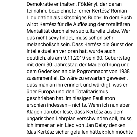
Demokratie enthalten. Földényi, der daran
teilnahm, bezeichnete ferner Kertész’ Roman
Liquidation als »kitschiges Buch«. In dem Buch
wirbt Kertész für die Auflösung der totalitären
Mentalität durch eine subkulturelle Liebe. Wer
das nicht sexy findet, muss schon sehr
melancholisch sein. Dass Kertész die Gunst der
Intellektuellen verloren hat, wurde auch
deutlich, als am 9.11.2019 sein 90. Geburtstag
mit dem 30. Jahrestag der Maueröffnung und
dem Gedenken an die Pogromnacht von 1938
zusammenfiel. Es wäre zu erwarten gewesen,
dass man an ihn erinnert und würdigt, was er
über Europa und den Totalitarismus
geschrieben hat. Im hiesigen Feuilleton
erschien indessen – nichts. Wenn ich nun aber
Klagen darüber lese, dass Kertész aus dem
ungarischen Lehrplan verschwinden soll, muss
ich immer an ein Lied von Jan Delay denken
(das Kertész sicher gefallen hätte): »Ich möchte