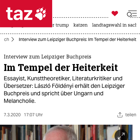

taz zahl ich
bergsteigen
usa unter trump
katzen
landtagswahl in sachs

taz zahl ich
Buch
Interview zum Leipziger Buchpreis: Im Tempel der Heiterkeit
taz zahl ich
themen
Interview zum Leipziger Buchpreis
Im Tempel der Heiterkeit
politik
Essayist, Kunsttheoretiker, Literaturkritiker und
öko
Übersetzer: László Földényi erhält den Leipziger
Buchpreis und spricht über Ungarn und
gesellschaft
Melancholie.
kultur
7.3.2020
17:07 Uhr
teilen
sport