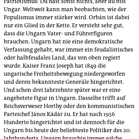
Patriotismus: Du hast sonst nichts, aber du bist
Ungar. Weltweit kann man beobachten, wie der
Populismus immer stärker wird. Orbán ist dabei
nur ein Glied in der Kette. Er versteht sehr gut,
dass die Ungarn Vater- und Führerfiguren
brauchen. Ungarn hat nie eine demokratische
Verfassung gehabt, war immer ein feudalistisches
oder halbfeudales Land, das von oben regiert
wurde. Kaiser Franz Joseph hat 1849 die
ungarische Freiheitsbewegung niedergeworfen
und deren bekannteste Generäle hingerichtet.
Und schon drei Jahrzehnte später war er eine
angebetete Figur in Ungarn. Dasselbe trifft auf
Reichsverweser Horthy oder den kommunistischen
Parteichef János Kádár zu. Er hat nach 1956
Hunderte hingerichtet und ist dennoch für die
Ungarn bis heute der beliebteste Politiker des 20.
Jahrhunderts. Ungarn brauchte immer solche