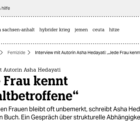
 hilfe
n sachsen-anhalt
hybrider krieg
jemen
ceuta
hitze
Femizide
Interview mit Autorin Asha Hedayati: „Jede Frau kenn
it Autorin Asha Hedayati
 Frau kennt
ltbetroffene“
n Frauen bleibt oft unbemerkt, schreibt Asha Heda
n Buch. Ein Gespräch über strukturelle Abhängigke