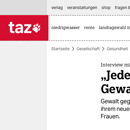
hautnavigation anspringen
hauptinhalt anspringen
footer anspringen
verlag
veranstaltungen
shop
fragen &
niedrigwasser
rente
landtagswahl i

taz zahl ich
taz zahl ich
Startseite
Gesellschaft
Gesundheit
themen
politik
Interview m
„Jede
öko
Gewa
gesellschaft
Gewalt gege
kultur
ihrem neue
Frauen.
sport