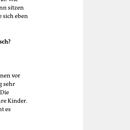
nn sitzen
e sich eben
sch?
nen vor
g sehr
 Die
hre Kinder.
t es