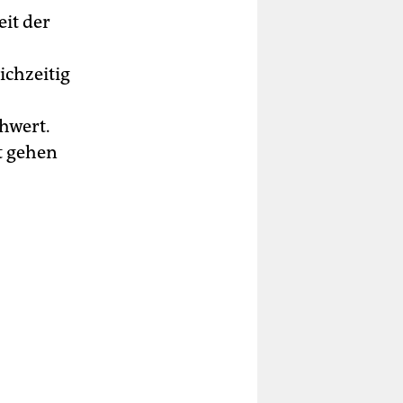
it der
ichzeitig
hwert.
t gehen