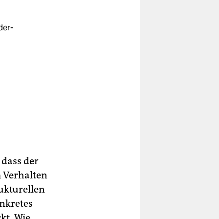
der-
 dass der
 Verhalten
ukturellen
onkretes
kt. Wie