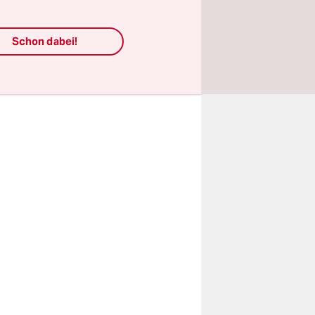
n
.“ Wie ist
Schon dabei!