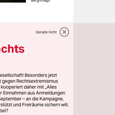
Berg/imago
 Gewalt“
Gerade nicht
echts
t nicht
s. Sondern
ale, aber
esellschaft! Besonders jetzt
utionen
rt gegen Rechtsextremismus
wahr. Sie
z kooperiert daher mit „Alles
haft,
ller Einnahmen aus Anmeldungen
. September – an die Kampagne,
rstützt und Freiräume sichern will,
bei?
uen und