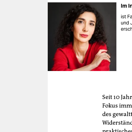
Im I
ist F
und 
ersch
Seit 10 Jah
Fokus imme
des gewalt
Widerständ
praktische