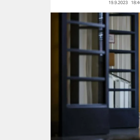
berlin
19.9.2023
18:4
nord
wahrheit
verlag
verlag
veranstaltungen
shop
fragen & hilfe
unterstützen
abo
genossenschaft