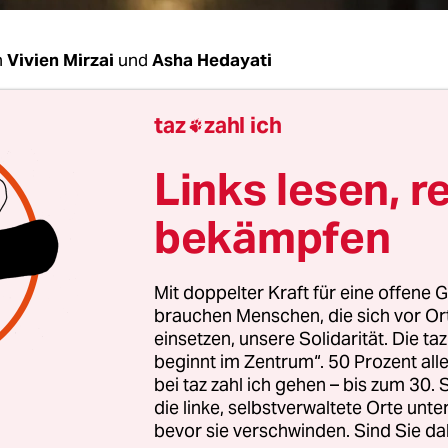
n
Vivien Mirzai
und
Asha Hedayati
taz
zahl ich
Hedayati, warum haben Sie Ihr Buch „Die stille

Links lesen, r
yati:
Mir ist es ganz wichtig klarzustellen: Es geh
bekämpfen
ndig um
die Gewalt des Partners
oder Ex-Partner
alt, die durch misogyne Mythen, durch patriarch
Mit doppelter Kraft für eine offene G
chaftliche Strukturen und durch staatliche Instit
brauchen Menschen, die sich vor O
ird. Wir nehmen sie im ersten Moment gar nicht 
einsetzen, unsere Solidarität. Die ta
bar, trotzdem alles durchdringend – also Gesellsc
beginnt im Zentrum“. 50 Prozent a
bei taz zahl ich gehen – bis zum 30
 und Justiz. So
wirkt Gewalt
still.
die linke, selbstverwaltete Orte unte
bevor sie verschwinden. Sind Sie da
ben: „Die Strukturen stützen Gewalt gegen Fra