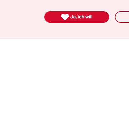
ig stützt die Gewalt gegen Frauen
die Strukture

nt?
Ja, ich will