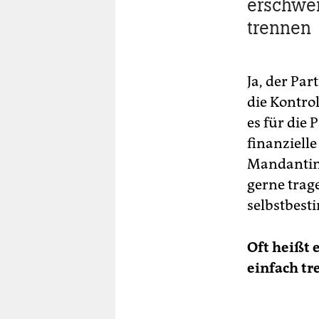
erschwer
trennen
Ja, der Par
die Kontro
es für die 
finanzielle
Mandantinn
gerne trag
selbstbest
Oft heißt e
einfach tr