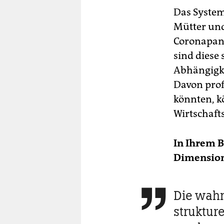
Das System
Mütter und
Coronapand
sind diese 
Abhängigke
Davon prof
könnten, k
Wirtschaft
In Ihrem B
Dimension
Die wah

struktur