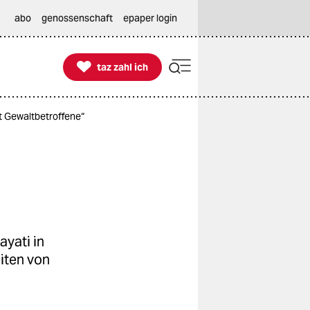
abo
genossenschaft
epaper login

taz zahl ich
taz zahl ich
t Gewaltbetroffene“
yati in
iten von