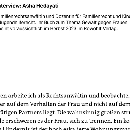
nterview: Asha Hedayati
amilienrechtsanwältin und Dozentin für Familienrecht und Kin
Jugendhilferecht. Ihr Buch zum Thema Gewalt gegen Frauen
eint voraussichtlich im Herbst 2023 im Rowohlt Verlag.
ren arbeite ich als Rechtsanwältin und beobachte,
r auf dem Verhalten der Frau und nicht auf dem
tätigen Partners liegt. Die wahnsinnig großen str
e erschweren es der Frau, sich zu trennen. Ein k
s Hindernis ist der hoch eskalierte Wohnungsmar