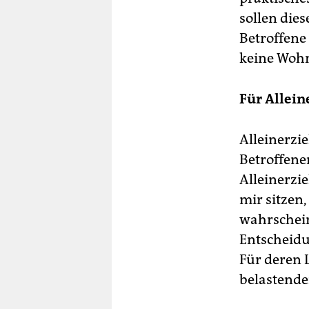
sollen die
Betroffene 
keine Wohn
Für Allein
Alleinerzi
Betroffene
Alleinerz
mir sitzen,
wahrschein
Entscheidun
Für deren 
belastender