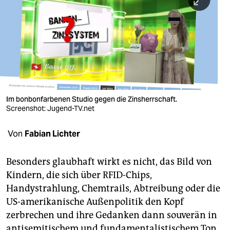
berlin
nord
wahrheit
verlag
verlag
Im bonbonfarbenen Studio gegen die Zinsherrschaft.
Screenshot: Jugend-TV.net
veranstaltungen
shop
Von
Fabian Lichter
fragen & hilfe
Besonders glaubhaft wirkt es nicht, das Bild von
unterstützen
Kindern, die sich über RFID-Chips,
Handystrahlung, Chemtrails, Abtreibung oder die
abo
US-amerikanische Außenpolitik den Kopf
genossenschaft
zerbrechen und ihre Gedanken dann souverän in
antisemitischem und fundamentalistischem Ton