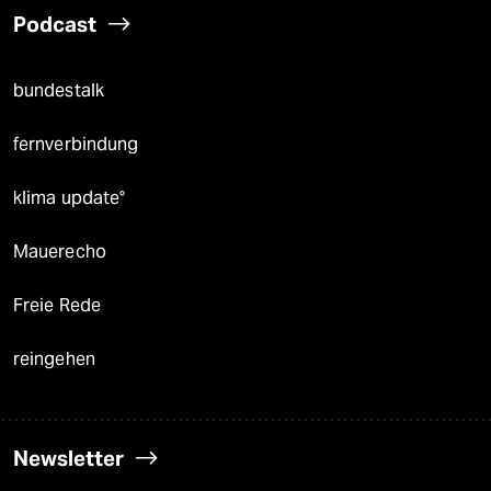
Podcast
bundestalk
fernverbindung
klima update°
Mauerecho
Freie Rede
reingehen
Newsletter