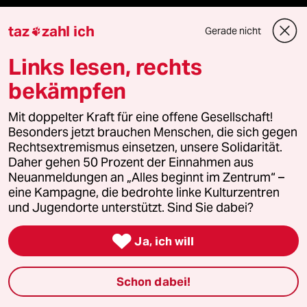
Vergangene
taz
zahl ich
Gerade nicht

taz lab 2027
Links lesen, rechts
bekämpfen
Mehr taz Lesestoff
Mit doppelter Kraft für eine offene Gesellschaft!
Besonders jetzt brauchen Menschen, die sich gegen
Rechtsextremismus einsetzen, unsere Solidarität.
taz Blogs
Daher gehen 50 Prozent der Einnahmen aus
Neuanmeldungen an „Alles beginnt im Zentrum“ –
eine Kampagne, die bedrohte linke Kulturzentren
taz FUTURZWEI
und Jugendorte unterstützt. Sind Sie dabei?
Le Monde diplomatique

Ja, ich will
taz Archiv
Schon dabei!