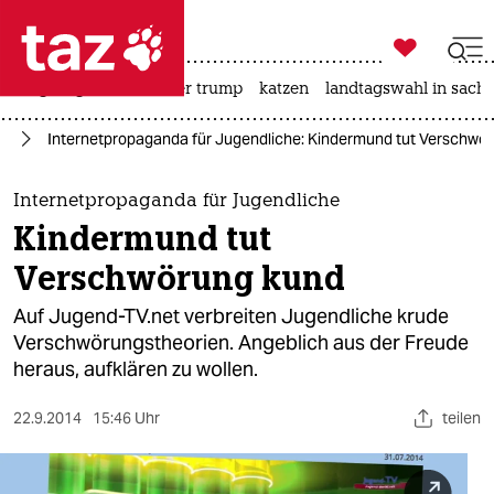

taz zahl ich
bergsteigen
usa unter trump
katzen
landtagswahl in sachs

taz zahl ich
na
Internetpropaganda für Jugendliche: Kindermund tut Verschwö
taz zahl ich
themen
Internetpropaganda für Jugendliche
Kindermund tut
politik
Verschwörung kund
öko
Auf Jugend-TV.net verbreiten Jugendliche krude
Verschwörungstheorien. Angeblich aus der Freude
gesellschaft
heraus, aufklären zu wollen.
kultur
22.9.2014
15:46 Uhr
teilen
sport