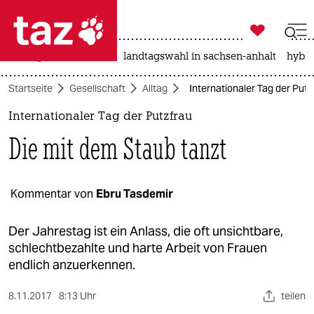

taz zahl ich
niedrigwasser
rente
landtagswahl in sachsen-anhalt
hybri

taz zahl ich
Startseite
Gesellschaft
Alltag
Internationaler Tag der Putz
taz zahl ich
Internationaler Tag der Putzfrau
themen
Die mit dem Staub tanzt
politik
öko
Kommentar von
Ebru Tasdemir
gesellschaft
Der Jahrestag ist ein Anlass, die oft unsichtbare,
schlechtbezahlte und harte Arbeit von Frauen
kultur
endlich anzuerkennen.
sport
8.11.2017
8:13 Uhr
teilen