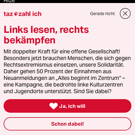
Hitze
taz
zahl ich
Gerade nicht

Links lesen, rechts
Verlag
bekämpfen
Aktuelles
Mit doppelter Kraft für eine offene Gesellschaft!
Besonders jetzt brauchen Menschen, die sich gegen
Hausblog
Rechtsextremismus einsetzen, unsere Solidarität.
Daher gehen 50 Prozent der Einnahmen aus
Die Seitenwende
Neuanmeldungen an „Alles beginnt im Zentrum“ –
eine Kampagne, die bedrohte linke Kulturzentren
Stellen
und Jugendorte unterstützt. Sind Sie dabei?

Presse
Ja, ich will
Schon dabei!
Unterstützen