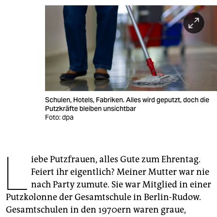
berlin
nord
wahrheit
verlag
verlag
Schulen, Hotels, Fabriken. Alles wird geputzt, doch die
veranstaltungen
Putzkräfte bleiben unsichtbar
Foto: dpa
shop
fragen & hilfe
L
iebe Putzfrauen, alles Gute zum Ehrentag.
unterstützen
Feiert ihr eigentlich? Meiner Mutter war nie
abo
nach Party zumute. Sie war Mitglied in einer
Putzkolonne der Gesamtschule in Berlin-Rudow.
genossenschaft
Gesamtschulen in den 1970ern waren graue,