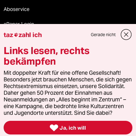
Aboservice
ePaper Login
taz
zahl ich
Gerade nicht

Downloads für Abonnierende
Links lesen, rechts
bekämpfen
© 2026 taz Verlags und Vertriebs GmbH
Mit doppelter Kraft für eine offene Gesellschaft!
Alle Rechte vorbehalten. Bei rechtlichen Fragen oder für Genehmigungen
wenden Sie sich bitte an
lizenzen@taz.de
Besonders jetzt brauchen Menschen, die sich gegen
Rechtsextremismus einsetzen, unsere Solidarität.
Daher gehen 50 Prozent der Einnahmen aus
Feedback
Redaktionsstatut
Kommune-Richtlinien
KI-
Neuanmeldungen an „Alles beginnt im Zentrum“ –
eine Kampagne, die bedrohte linke Kulturzentren
Leitlinie
Informant
Datenschutz
Impressum
AGB
und Jugendorte unterstützt. Sind Sie dabei?
Seitenwende
Einwilligungen widerrufen (Ads)

Ja, ich will