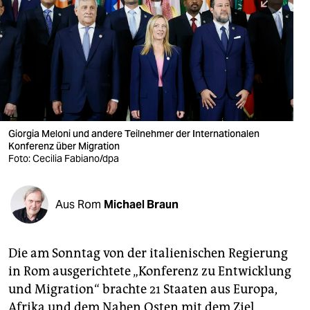
berlin
nord
wahrheit
verlag
verlag
Giorgia Meloni und andere Teilnehmer der Internationalen
Konferenz über Migration
veranstaltungen
Foto: Cecilia Fabiano/dpa
shop
fragen & hilfe
Aus Rom
Michael Braun
unterstützen
Die am Sonntag von der italienischen Regierung
abo
in Rom ausgerichtete „Konferenz zu Entwicklung
genossenschaft
und Migration“ brachte 21 Staaten aus Europa,
Afrika und dem Nahen Osten mit dem Ziel