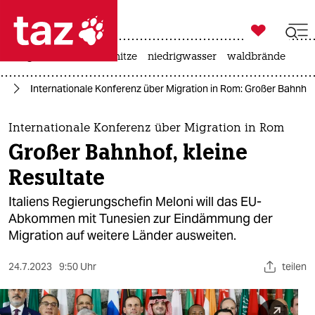

taz zahl ich
krieg in der ukraine
hitze
niedrigwasser
waldbrände

taz zahl ich
pa
Internationale Konferenz über Migration in Rom: Großer Bahnhof,
taz zahl ich
themen
Internationale Konferenz über Migration in Rom
Großer Bahnhof, kleine
politik
Resultate
öko
Italiens Regierungschefin Meloni will das EU-
Abkommen mit Tunesien zur Eindämmung der
gesellschaft
Migration auf weitere Länder ausweiten.
kultur
24.7.2023
9:50 Uhr
teilen
sport