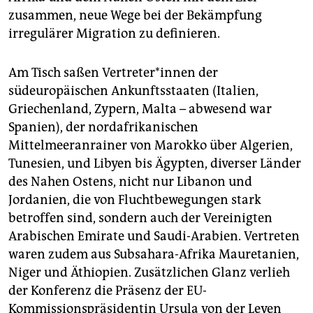
epaper login
zusammen, neue Wege bei der Bekämpfung
irregulärer Migration zu definieren.
Am Tisch saßen Ver­tre­te­r*in­nen der
südeuropäischen Ankunftsstaaten (Italien,
Griechenland, Zypern, Malta – abwesend war
Spanien), der nordafrikanischen
Mittelmeeranrainer von Marokko über Algerien,
Tunesien, und Libyen bis Ägypten, diverser Länder
des Nahen Ostens, nicht nur Libanon und
Jordanien, die von Fluchtbewegungen stark
betroffen sind, sondern auch der Vereinigten
Arabischen Emirate und Saudi-Arabien. Vertreten
waren zudem aus Subsahara-Afrika Mauretanien,
Niger und Äthiopien. Zusätzlichen Glanz verlieh
der Konferenz die Präsenz der EU-
Kommissionspräsidentin Ursula von der Leyen