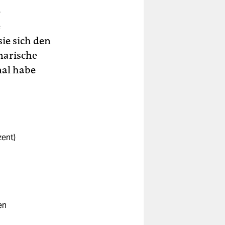
0
e
sie sich den
narische
nal habe
zent)
en