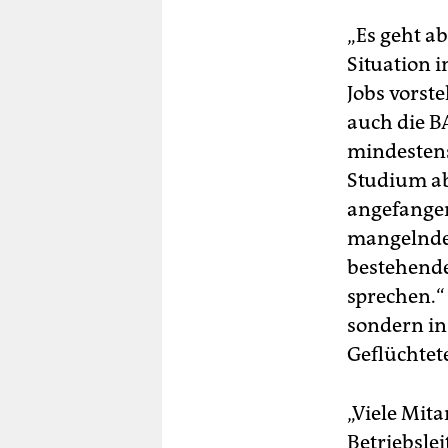
„Es geht a
Situation i
Jobs vorste
auch die B
mindestens
Studium ab
angefangen
mangelnden
bestehende
sprechen.“
sondern in
Geflüchtet
„Viele Mita
Betriebsle