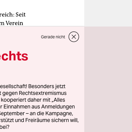
eich: Seit
em Verein
Gerade nicht
nem
 gewöhnt
echts
e
esellschaft! Besonders jetzt
Bundesamts
rt gegen Rechtsextremismus
z kooperiert daher mit „Alles
r
ller Einnahmen aus Anmeldungen
hland
. September – an die Kampagne,
hre in
rstützt und Freiräume sichern will,
der sehr
bei?