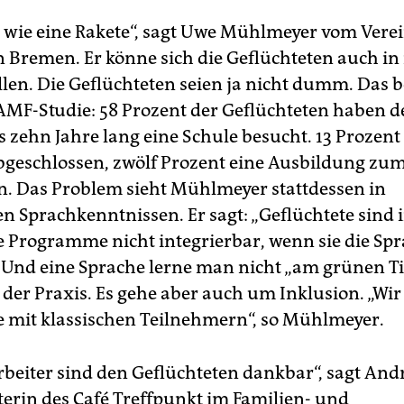
b wie eine Rakete“, sagt Uwe Mühlmeyer vom Verei
n Bremen. Er könne sich die Geflüchteten auch in
llen. Die Geflüchteten seien ja nicht dumm. Das b
AMF-Studie: 58 Prozent der Geflüchteten haben
 zehn Jahre lang eine Schule besucht. 13 Prozent
geschlossen, zwölf Prozent eine Ausbildung zu
. Das Problem sieht Mühlmeyer stattdessen in
 Sprachkenntnissen. Er sagt: „Geflüchtete sind 
 Programme nicht integrierbar, wenn sie die Spr
 Und eine Sprache lerne man nicht „am grünen Ti
 der Praxis. Es gehe aber auch um Inklusion. „Wi
e mit klassischen Teilnehmern“, so Mühlmeyer.
rbeiter sind den Geflüchteten dankbar“, sagt And
iterin des Café Treffpunkt im Familien- und