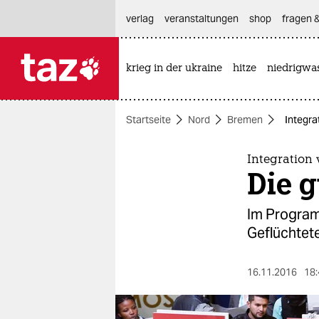
hautnavigation anspringen
hauptinhalt anspringen
footer anspringen
verlag
veranstaltungen
shop
fragen &
krieg in der ukraine
hitze
niedrigwa

taz zahl ich
taz zahl ich
Startseite
Nord
Bremen
Integra
themen
politik
Integration
Die g
öko
Im Program
gesellschaft
Geflüchtete
kultur
16.11.2016
18:
sport