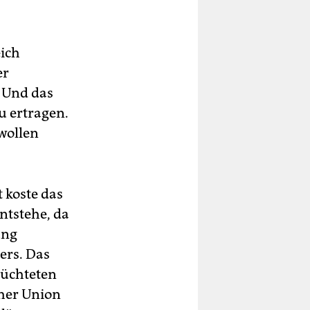
ich
er
 Und das
u ertragen.
 wollen
t koste das
ntstehe, da
ung
ers. Das
lüchteten
her Union