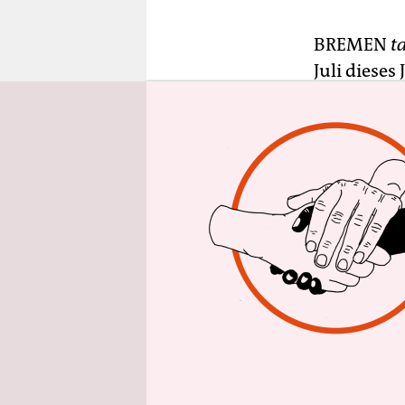
epaper login
BREMEN
t
Juli diese
Bras, dem
sogenannte
Asylverfah
werden, so
Geflüchtet
Geschäftsf
Laut einer
für Migrat
Geflüchtet
flohen. Nur
Deutschlan