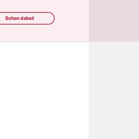
m
 hätten
Schon dabei!