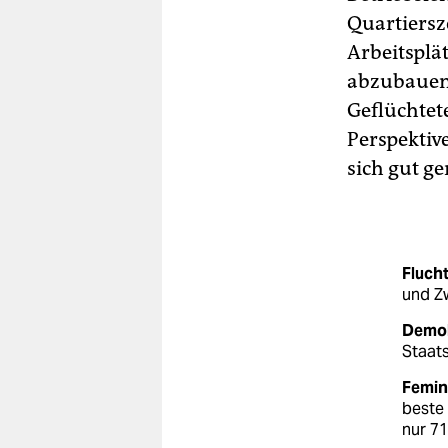
Quartiersz
Arbeitsplät
abzubauen“,
Geflüchtet
Perspektiv
sich gut g
Fluch
und Zw
Demok
Staat
Femini
beste 
nur 7