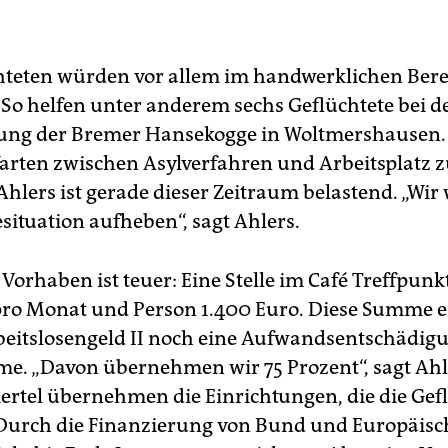
hteten würden vor allem im handwerklichen Bere
. So helfen unter anderem sechs Geflüchtete bei d
ung der Bremer Hansekogge in Woltmershausen.
 Warten zwischen Asylverfahren und Arbeitsplatz z
hlers ist gerade dieser Zeitraum belastend. „Wir
situation aufheben“, sagt Ahlers.
Vorhaben ist teuer: Eine Stelle im Café Treffpunk
pro Monat und Person 1.400 Euro. Diese Summe e
eitslosengeld II noch eine Aufwandsentschädig
. „Davon übernehmen wir 75 Prozent“, sagt Ahl
Viertel übernehmen die Einrichtungen, die die Gef
 Durch die Finanzierung von Bund und Europäisc