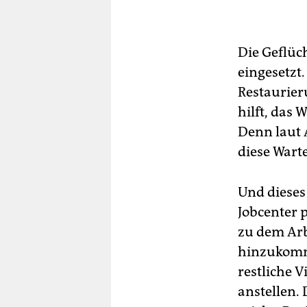
Die Geflüc
eingesetzt
Restaurier
hilft, das
Denn laut A
diese Warte
Und dieses 
Jobcenter 
zu dem Arb
hinzukomme
restliche 
anstellen.