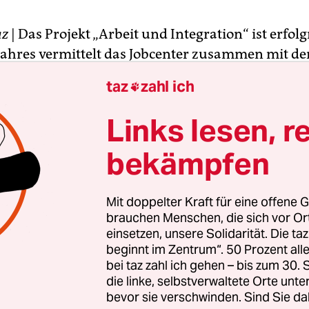
az
| Das Projekt „Arbeit und Integration“ ist erfolgr
s Jahres vermittelt das Jobcenter zusammen mit d
 Förderwerk und dem Arbeit und Lernzentrum 50
taz
zahl ich

 Ein-Euro-Jobs an Geflüchtete mit abgeschlosse
ren. So sollen sie nicht nur an den Arbeitsmarkt
Links lesen, r
ndern vor allem die deutsche Sprache lernen. „Di
bekämpfen
en sind hochmotiviert“, sagt Susanne Ahlers,
ührerin des Jobcenters Bremen.
Mit doppelter Kraft für eine offene G
 vergangene Woche veröffentlichten Studie des 
brauchen Menschen, die sich vor O
einsetzen, unsere Solidarität. Die ta
ion und Flüchtlinge (BAMF) hatten 90 Prozent de
beginnt im Zentrum“. 50 Prozent a
en keine Deutschkenntnisse, als sie nach Deutsc
bei taz zahl ich gehen – bis zum 30
 18 Prozent der Befragten, die weniger als zwei Ja
die linke, selbstverwaltete Orte unte
d leben, würden ihre Sprachkenntnisse als gut o
bevor sie verschwinden. Sind Sie da