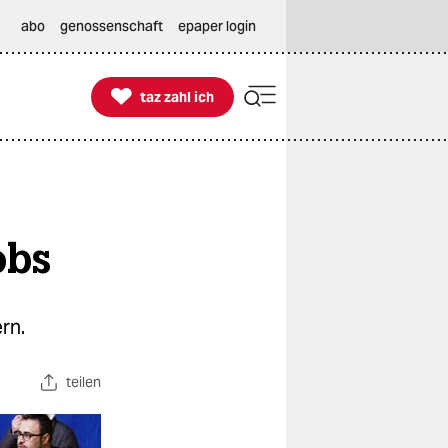
abo
genossenschaft
epaper login

taz zahl ich
taz zahl ich
obs
rn.
teilen