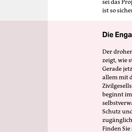
sei das Pro
ist so sich
Die Enga
Der drohe
zeigt, wie
Gerade jet
allem mit d
Zivilgesell
beginnt im
selbstverw
Schutz und 
zugänglich
Finden Sie