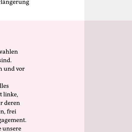
erlängerung
wahlen
sind.
h und vor
lles
 linke,
ür deren
n, frei
ngagement.
e unsere