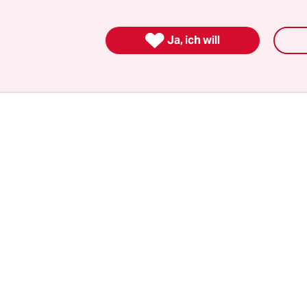
n. Allerdings hätten bereits zwei Drittel an eine
 teilgenommen. Und 41 Prozent der Geflüchteten

Ja, ich will
sberatung beansprucht.