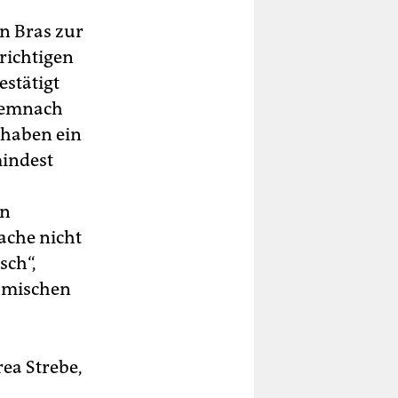
n Bras zur
 richtigen
estätigt
 demnach
 haben ein
mindest
in
ache nicht
sch“,
r mischen
rea Strebe,