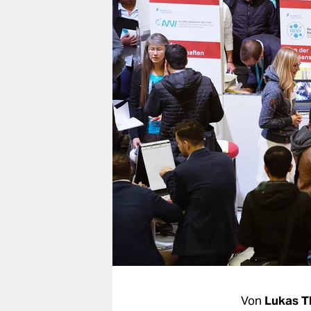
berlin
nord
wahrheit
verlag
verlag
veranstaltungen
shop
fragen & hilfe
unterstützen
abo
genossenschaft
Von
Lukas T