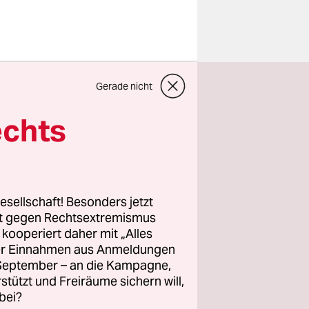
iner
Gerade nicht
echts
ene
andere
rum ist das
s neue
esellschaft! Besonders jetzt
e
rt gegen Rechtsextremismus
z kooperiert daher mit „Alles
ller Einnahmen aus Anmeldungen
. September – an die Kampagne,
en 27 EU-
rstützt und Freiräume sichern will,
bei?
erfassen