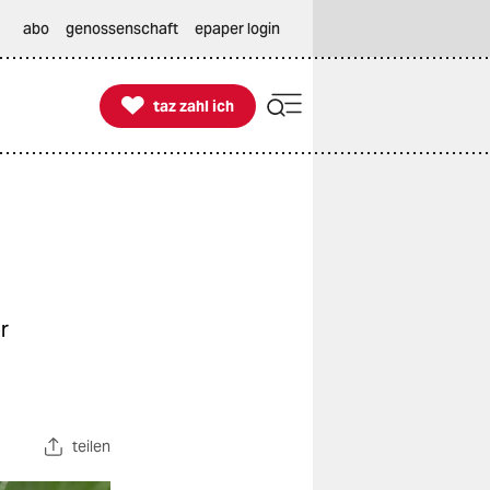
abo
genossenschaft
epaper login

taz zahl ich
taz zahl ich
r
teilen