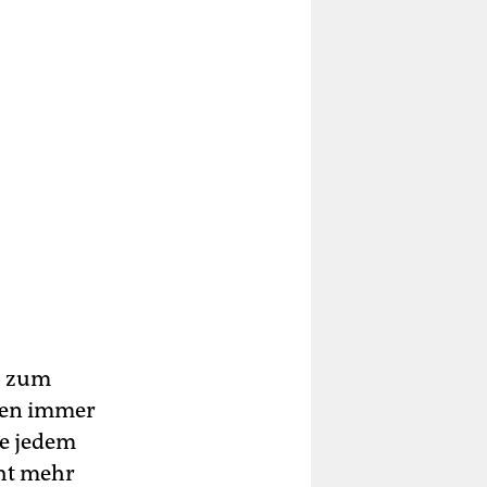
n, zum
mmen immer
he jedem
ht mehr