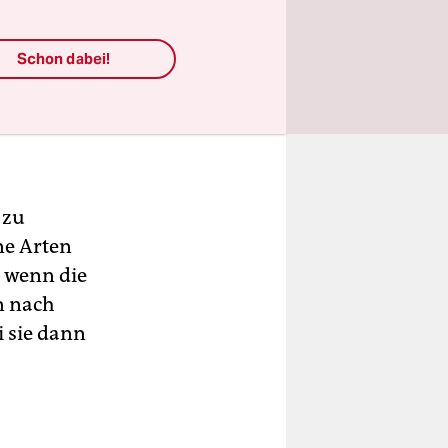
en. Das ist
oring. Man
Schon dabei!
d nicht so
 zu
ne Arten
, wenn die
n nach
i sie dann