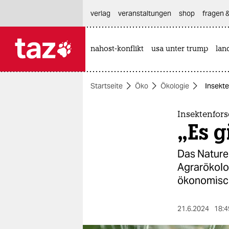
hautnavigation anspringen
hauptinhalt anspringen
footer anspringen
verlag
veranstaltungen
shop
fragen &
nahost-konflikt
usa unter trump
lan

taz zahl ich
taz zahl ich
Startseite
Öko
Ökologie
Insekte
themen
politik
Insektenfor
„Es g
öko
Das Nature
gesellschaft
Agrarökolo
ökonomisch
kultur
sport
21.6.2024
18:4