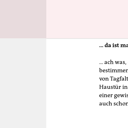
überall in 
eine hervo
könnte das
sympathisc
… da ist m
… ach was, 
bestimmen.
von Tagfalt
Haustür in
einer gewi
auch schon