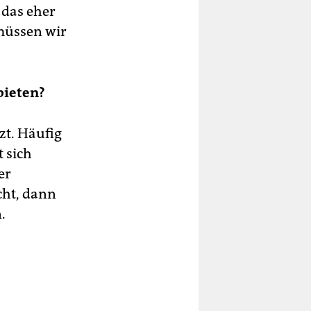
 das eher
müssen wir
bieten?
zt. Häufig
 sich
er
cht, dann
.