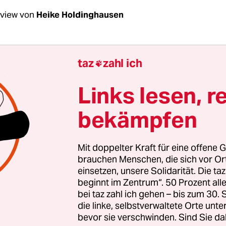
rview von
Heike Holdinghausen
Settele, wieso sagen uns Schmetterlinge, ob es e
taz
zahl ich

 gut oder schlecht geht?
Links lesen, r
le:
Wenn auf Wiesen oder Äckern viele verschied
bekämpfen
lingsarten vorkommen, dann können dort auch 
eben, die offene Agrarlandschaften brauchen. Da
von Schmetterlingen ein Indikator, mit dem da
Mit doppelter Kraft für eine offene G
 Wiederherstellung der Natur misst, wie es um di
brauchen Menschen, die sich vor O
einsetzen, unsere Solidarität. Die ta
ät in einer Landschaft bestellt ist.
beginnt im Zentrum“. 50 Prozent a
bei taz zahl ich gehen – bis zum 30
an diesem Indikator ist: Es gibt ihn schon. In all
die linke, selbstverwaltete Orte unte
bevor sie verschwinden. Sind Sie da
bt es ein Tagfaltermonitoring. 6000 Ehrenamtler 