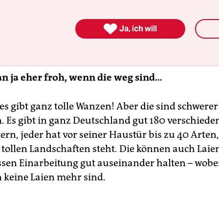
der EU regelmäßig auf die genau gleiche Weise Dat
rragende Grundlage für ein europaweites Monit

Ja, ich will
 natürlich auch mit Wanzen machen, aber die sin
h wie Schmetterlinge…
an ja eher froh, wenn die weg sind…
es gibt ganz tolle Wanzen! Aber die sind schwerer
 Es gibt in ganz Deutschland gut 180 verschiede
ern, jeder hat vor seiner Haustür bis zu 40 Arten
 tollen Landschaften steht. Die können auch Laie
ssen Einarbeitung gut auseinander halten – wobe
 keine Laien mehr sind.