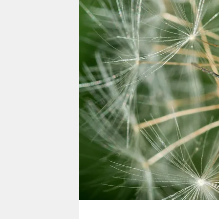
berlin
nord
wahrheit
verlag
verlag
veranstaltungen
shop
fragen & hilfe
unterstützen
abo
genossenschaft