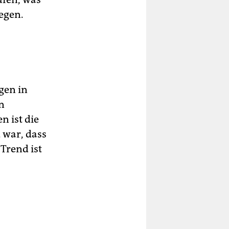
egen.
gen in
n
n ist die
 war, dass
Trend ist