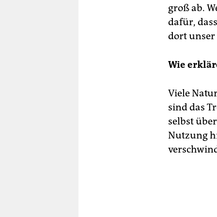
groß ab. W
dafür, das
dort unser
Wie erklär
Viele Natu
sind das T
selbst übe
Nutzung hi
verschwind