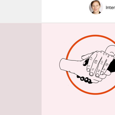
epaper login
Inte
taz: Herr 
Landschaft
Josef Sette
Schmetter
Insekten l
Vorkommen 
Gesetz zur
Biodiversit
Das Schöne 
Staaten gi