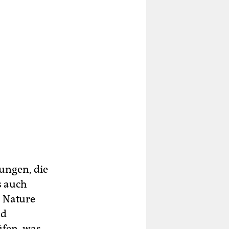
ungen, die
s auch
s Nature
nd
üfen, was