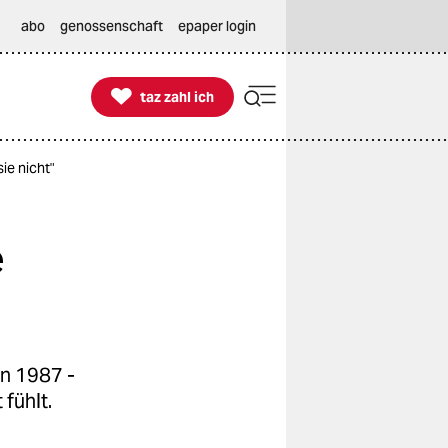
abo
genossenschaft
epaper login

taz zahl ich
taz zahl ich
ie nicht"
e
n 1987 -
fühlt.