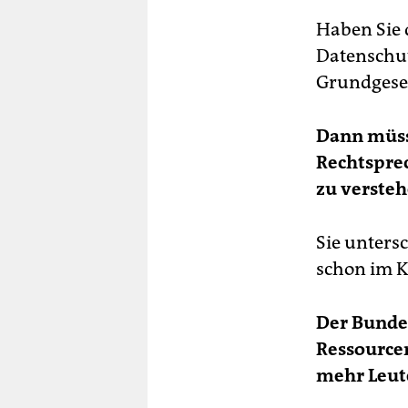
Haben Sie 
Datenschut
Grundgeset
Dann müsse
Rechtspre
zu verste
Sie unters
schon im K
Der Bundes
Ressourcen
mehr Leut