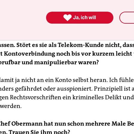
h genommen, weil sich manche Leute einen Spa
ei mir anzurufen. Einmal klingelte nachts um ha

Ja, ich will
 war ein Mann, der einfach wissen wollte, ob ich 
use erreichbar sei. Offenbar hatte er mit jemande
assen. Stört es sie als Telekom-Kunde nicht, das
t Kontoverbindung noch bis vor kurzem leicht
abrufbar und manipulierbar waren?
mit ja nicht an ein Konto selbst heran. Ich fühl
ders gefährdet oder ausspioniert. Prinzipiell ist 
gen Rechtsvorschriften ein kriminelles Delikt un
 werden.
hef Obermann hat nun schon mehrere Male B
en. Trauen Sie ihm noch?