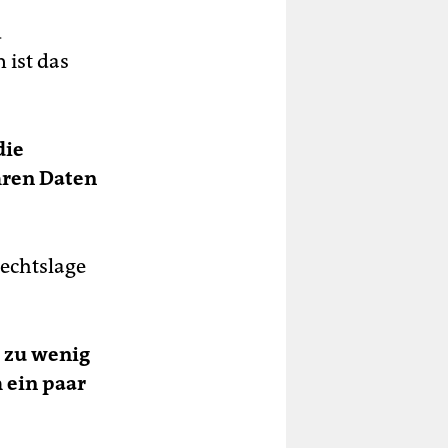
d
 ist das
die
hren Daten
Rechtslage
r zu wenig
 ein paar