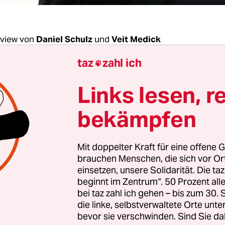
rview von
Daniel Schulz
und
Veit Medick
taz
zahl ich

Schäuble, haben Sie eigentlich eine Handynum
Links lesen, r
bekämpfen
Schäuble:
Ja, in der Tat.
Mit doppelter Kraft für eine offene G
ch unter den 17 Millionen Daten, die vor zwei J
brauchen Menschen, die sich vor O
eklaut wurden?
einsetzen, unsere Solidarität. Die ta
beginnt im Zentrum“. 50 Prozent a
bei taz zahl ich gehen – bis zum 30
ch ehrlich gesagt nicht. Meine Handynummer ist
die linke, selbstverwaltete Orte unte
oßes Geheimnis. Ich habe meine Festnetznumme
bevor sie verschwinden. Sind Sie da