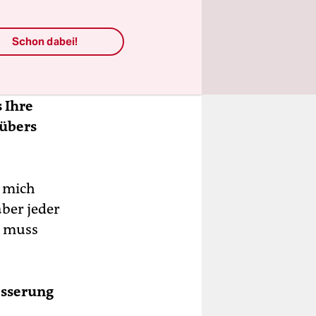
ß daraus
lb drei das
Schon dabei!
um diese
m gewettet.
s Ihre
 übers
e mich
aber jeder
d muss
esserung