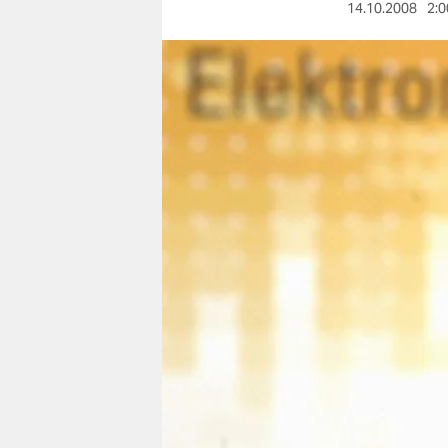
berlin
14.10.2008
2:0
nord
wahrheit
verlag
verlag
veranstaltungen
shop
fragen & hilfe
unterstützen
abo
genossenschaft