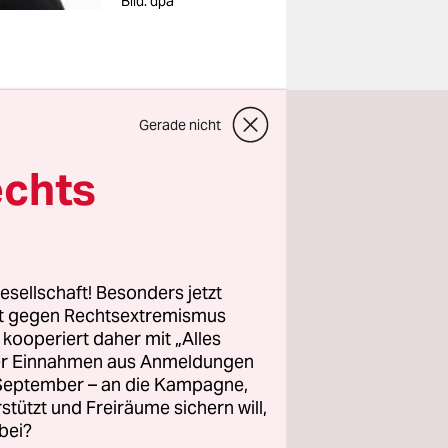
Bild: dpa
Gerade nicht
mer von T-
echts
esellschaft! Besonders jetzt
ahren der
rt gegen Rechtsextremismus
z kooperiert daher mit „Alles
ller Einnahmen aus Anmeldungen
. September – an die Kampagne,
 nun auch
rstützt und Freiräume sichern will,
r aus dem
bei?