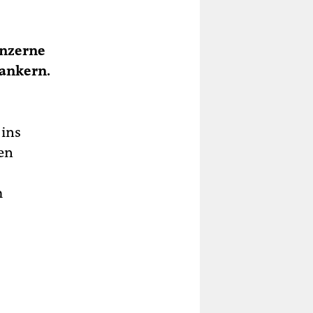
onzerne
rankern.
 ins
den
m