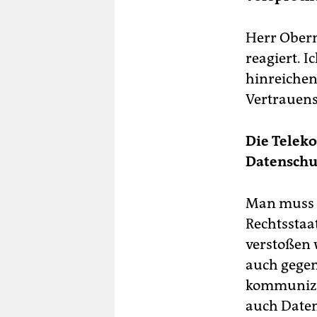
Herr Oberm
reagiert. I
hinreichen
Vertrauens
Die Teleko
Datenschu
Man muss a
Rechtsstaa
verstoßen 
auch gegen
kommunizie
auch Daten