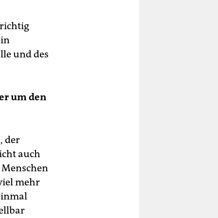
richtig
ein
lle und des
üher um den
, der
icht auch
en Menschen
viel mehr
einmal
ellbar