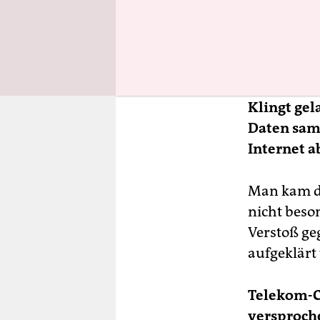
Telefonbuc
machten, b
Telefon. Es
Zeit zu Ha
Klingt gel
Daten sam
Internet 
Man kam da
nicht beson
Verstoß ge
aufgeklärt
Telekom-C
versproch