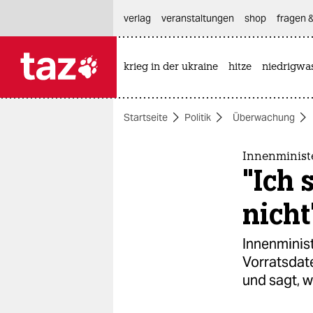
hautnavigation anspringen
hauptinhalt anspringen
footer anspringen
verlag
veranstaltungen
shop
fragen &
krieg in der ukraine
hitze
niedrigwa

taz zahl ich
taz zahl ich
Startseite
Politik
Überwachung
themen
politik
Innenminist
"Ich 
öko
nicht
gesellschaft
Innenminis
kultur
Vorratsdat
und sagt, w
sport