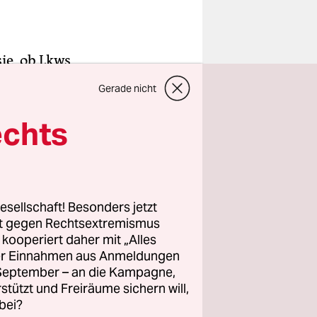
ie, ob Lkws
ße der
Gerade nicht
echts
ternehmen
de. Nach
esellschaft! Besonders jetzt
rt gegen Rechtsextremismus
z kooperiert daher mit „Alles
ller Einnahmen aus Anmeldungen
. September – an die Kampagne,
rstützt und Freiräume sichern will,
bei?