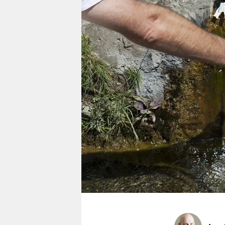
berlin
nord
wahrheit
verlag
verlag
veranstaltungen
shop
fragen & hilfe
unterstützen
abo
genossenschaft