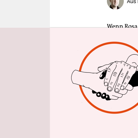
Aus 
epaper login
Wenn Rosa 
aus der Fa
südspanisc
Mineralwas
Die Anlage
den Betrie
Monaten de