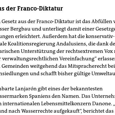
us der Franco-Diktatur
 Gesetz aus der Franco-Diktatur ist das Abfüllen 
ser Bergbau und unterliegt damit einer Gesetzg
gen erleichtert. Außerdem hat die konservativ-
rale Koalitionsregierung Andalusiens, die dank d
rischen Unterstützung der rechtsextremen Vox re
r verwaltungsrechtlichen Vereinfachung“ erlasse
 Gemeinden weitgehend das Mitspracherecht bei
nsiedlungen und schafft bisher gültige Umweltau
barte Lanjarón gibt eines der bekanntesten
ssermarken Spaniens den Namen. Das Unterne
 internationalen Lebensmittelkonzern Danone. 
und nach Wasserrechte aufgekauft“, berichtet das