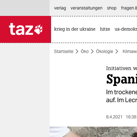
hautnavigation anspringen
hauptinhalt anspringen
footer anspringen
verlag
veranstaltungen
shop
fragen &
krieg in der ukraine
hitze
us-demokr

taz zahl ich
taz zahl ich
Startseite
Öko
Ökologie
Klimaw
themen
politik
Initiativen
Span
öko
Im trocken
gesellschaft
auf. Im Lec
kultur
8.4.2021
16:38
sport