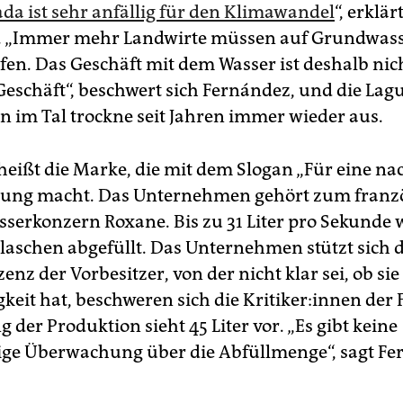
ada ist sehr anfällig für den Klimawandel
“, erklär
. „Immer mehr Landwirte müssen auf Grundwas
fen. Das Geschäft mit dem Wasser ist deshalb nic
Geschäft“, beschwert sich Fernández, und die Lag
n im Tal trockne seit Jahren immer wieder aus.
eißt die Marke, die mit dem Slogan „Für eine na
bung macht. Das Unternehmen gehört zum franz
serkonzern Roxane. Bis zu 31 Liter pro Sekunde
 Flaschen abgefüllt. Das Unternehmen stützt sich 
izenz der Vorbesitzer, von der nicht klar sei, ob s
keit hat, beschweren sich die Kri­ti­ke­r:in­nen der 
 der Produktion sieht 45 Liter vor. „Es gibt keine
e Überwachung über die Abfüllmenge“, sagt Fe