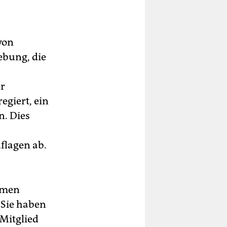
von
ebung, die
er
giert, ein
n. Dies
flagen ab.
hmen
„Sie haben
 Mitglied