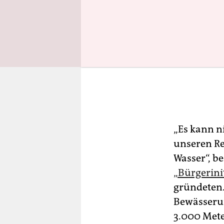
„Es kann n
unseren Re
Wasser“, be
„Bürgerinit
gründeten.
Bewässeru
3.000 Mete