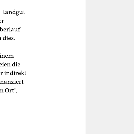
en Landgut
er
berlauf
 dies.
einem
eien die
r indirekt
inanziert
 Ort“,