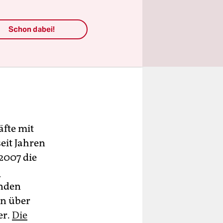
Schon dabei!
äfte mit
eit Jahren
 2007 die
“
enden
n über
er.
Die