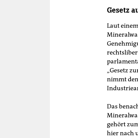
Gesetz a
Laut einem
Mineralwas
Genehmigun
rechtslibe
parlamenta
„Gesetz zu
nimmt den
Industriea
Das benach
Mineralwa
gehört zum
hier nach 