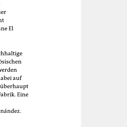
t
ser
ht
une El
chhaltige
ösischen
 werden
dabei auf
ie überhaupt
Fabrik. Eine
rnández.