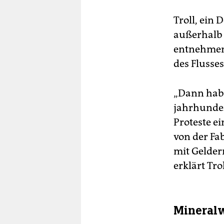
Troll, ein 
außerhalb d
entnehmen 
des Flusse
„Dann habe
jahrhundert
Proteste ei
von der Fa
mit Gelder
erklärt Trol
Mineralw