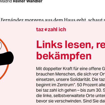
Madrid
Reiner Wandler
Fernández morgens aus dem Haus geht, schaut s
brik vor den Toren von Dúrcal im Lecríntal am Fu
taz
zahl ich

hen Sierra Nevada kommen. In der Fabrik wird
ser abgefüllt.
Links lesen, r
bekämpfen
 eröffnete 2007. Nach einem Jahr stellte das Un
b ein, bis es im Frühsommer 2019 versteigert wur
r Vorbereitung rollen die Lkws jetzt wieder.
Mit doppelter Kraft für eine offene G
brauchen Menschen, die sich vor O
einsetzen, unsere Solidarität. Die ta
beginnt im Zentrum“. 50 Prozent a
bei taz zahl ich gehen – bis zum 30
die linke, selbstverwaltete Orte unte
bevor sie verschwinden. Sind Sie da