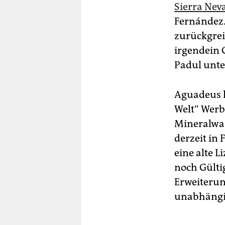
Sierra Nev
Fernández
zurückgrei
irgendein 
Padul unte
Aguadeus h
Welt“ Wer
Mineralwas
derzeit in
eine alte L
noch Gültig
Erweiterung
unabhängig