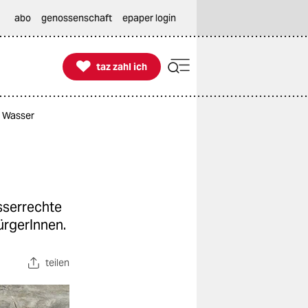
abo
genossenschaft
epaper login

taz zahl ich
taz zahl ich
s Wasser
sserrechte
r­ge­rInnen.
teilen