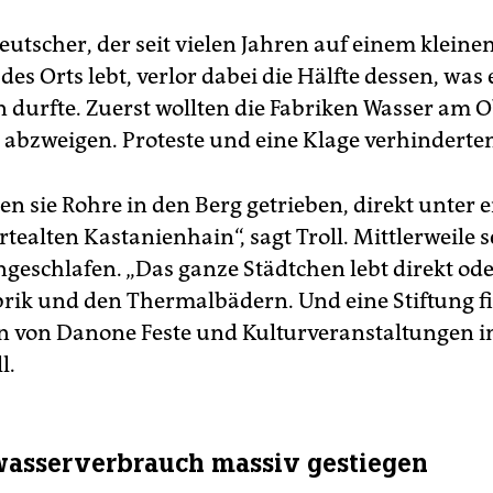
Deutscher, der seit vielen Jahren auf einem klein
es Orts lebt, verlor dabei die Hälfte dessen, was 
durfte. Zuerst wollten die Fabriken Wasser am O
s abzweigen. Proteste und eine Klage verhinderten
n sie Rohre in den Berg getrieben, direkt unter 
ealten Kastanienhain“, sagt Troll. Mittlerweile s
ngeschlafen. „Das ganze Städtchen lebt direkt ode
brik und den Thermalbädern. Und eine Stiftung f
n von Danone Feste und Kulturveranstaltungen im
l.
asserverbrauch massiv gestiegen