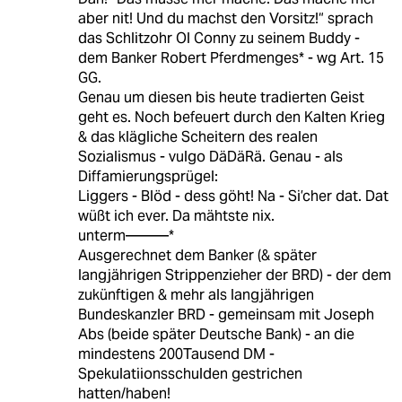
aber nit! Und du machst den Vorsitz!“ sprach
das Schlitzohr Ol Conny zu seinem Buddy -
dem Banker Robert Pferdmenges* - wg Art. 15
GG.
Genau um diesen bis heute tradierten Geist
geht es. Noch befeuert durch den Kalten Krieg
& das klägliche Scheitern des realen
Sozialismus - vulgo DäDäRä. Genau - als
Diffamierungsprügel:
Liggers - Blöd - dess göht! Na - Si’cher dat. Dat
wüßt ich ever. Da mähtste nix.
unterm———*
Ausgerechnet dem Banker (& später
langjährigen Strippenzieher der BRD) - der dem
zukünftigen & mehr als langjährigen
Bundeskanzler BRD - gemeinsam mit Joseph
Abs (beide später Deutsche Bank) - an die
mindestens 200Tausend DM -
Spekulatiionsschulden gestrichen
hatten/haben!