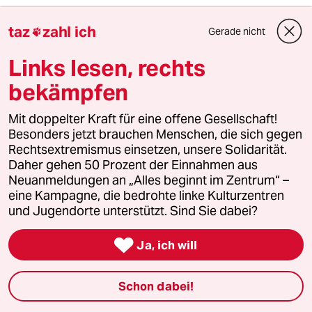
Monika Frommel
MF
taz
zahl ich
Gerade nicht

08.04.2019
,
16:30 Uhr
Links lesen, rechts
sehr einleuchtend, dieser Artikel. Der Besitz
einer Wohnung ist wie ein Quasi-
bekämpfen
Eigentumsrecht geschützt, auch das ist
interessant. Es sind die neu gebauten
Mit doppelter Kraft für eine offene Gesellschaft!
Wohnungen, die so teuer vermietet werden.
Besonders jetzt brauchen Menschen, die sich gegen
Aber sie finden eben ihre Mieter.
Rechtsextremismus einsetzen, unsere Solidarität.
Daher gehen 50 Prozent der Einnahmen aus
Auf dem Land hingegen haben wir Leerstand,
Neuanmeldungen an „Alles beginnt im Zentrum“ –
selbst dort, wo es hübsch ist.
eine Kampagne, die bedrohte linke Kulturzentren
und Jugendorte unterstützt. Sind Sie dabei?
DiMa
D

Ja, ich will
08.04.2019
,
15:59 Uhr
Sehr schön zusammengefasst Herr Rath. Die
Schon dabei!
Notwendigkeit der Verhältnismäßigkeit wird im
Zusammenhang mit Artikel 15 oftmals