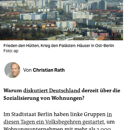
berlin
nord
wahrheit
verlag
Frieden den Hütten, Krieg den Palästen: Häuser in Ost-Berlin
verlag
Foto: ap
veranstaltungen
Von
Christian Rath
shop
fragen & hilfe
Warum
diskutiert Deutschland
derzeit über die
unterstützen
Sozialisierung von Wohnungen?
abo
Im Stadtstaat Berlin haben linke Gruppen
in
genossenschaft
diesen Tagen ein Volksbegehren gestartet
, um
Wohnungsunter­nehmen mit mehr als 3.000