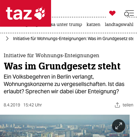

taz zahl ich
hitze
bergsteigen
usa unter trump
katzen
landtagswahl i

taz zahl ich
lin
Initiative für Wohnungs-Enteignungen: Was im Grundgesetz steh
taz zahl ich
themen
Initiative für Wohnungs-Enteignungen
Was im Grundgesetz steht
politik
Ein Volksbegehren in Berlin verlangt,
öko
Wohnungskonzerne zu vergesellschaften. Ist das
erlaubt? Sprechen wir dabei über Enteignung?
gesellschaft
8.4.2019
15:42 Uhr
teilen
kultur
sport