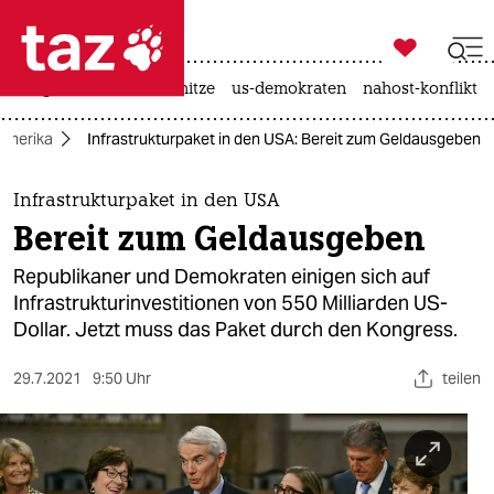

taz zahl ich
krieg in der ukraine
hitze
us-demokraten
nahost-konflikt

taz zahl ich
Amerika
Infrastrukturpaket in den USA: Bereit zum Geldausgeben
taz zahl ich
themen
Infrastrukturpaket in den USA
Bereit zum Geldausgeben
politik
Republikaner und Demokraten einigen sich auf
öko
Infrastrukturinvestitionen von 550 Milliarden US-
Dollar. Jetzt muss das Paket durch den Kongress.
gesellschaft
29.7.2021
9:50 Uhr
teilen
kultur
sport