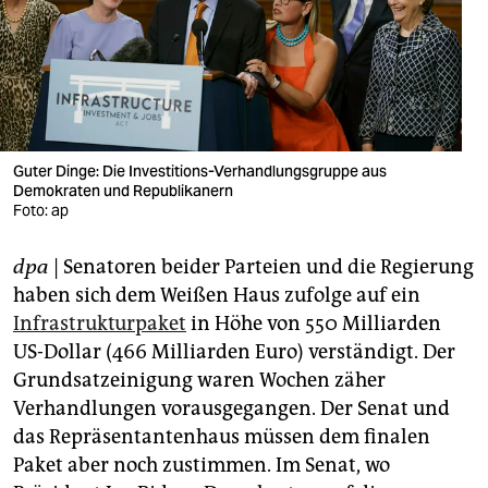
berlin
nord
wahrheit
verlag
Guter Dinge: Die Investitions-Verhandlungsgruppe aus
verlag
Demokraten und Republikanern
Foto: ap
veranstaltungen
dpa
| Senatoren beider Parteien und die Regierung
shop
haben sich dem Weißen Haus zufolge auf ein
fragen & hilfe
Infrastrukturpaket
in Höhe von 550 Milliarden
US-Dollar (466 Milliarden Euro) verständigt. Der
unterstützen
Grundsatzeinigung waren Wochen zäher
abo
Verhandlungen vorausgegangen. Der Senat und
das Repräsentantenhaus müssen dem finalen
genossenschaft
Paket aber noch zustimmen. Im Senat, wo