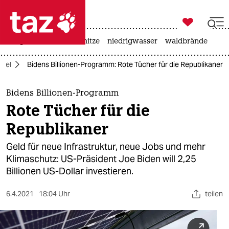

taz zahl ich
krieg in der ukraine
hitze
niedrigwasser
waldbrände

taz zahl ich
ndel
Bidens Billionen-Programm: Rote Tücher für die Republikaner
taz zahl ich
themen
Bidens Billionen-Programm
Rote Tücher für die
politik
Republikaner
öko
Geld für neue Infrastruktur, neue Jobs und mehr
Klimaschutz: US-Präsident Joe Biden will 2,25
gesellschaft
Billionen US-Dollar investieren.
kultur
6.4.2021
18:04 Uhr
teilen
sport