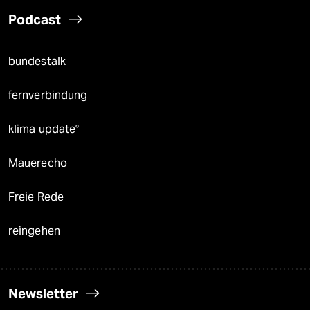
Podcast
bundestalk
fernverbindung
klima update°
Mauerecho
Freie Rede
reingehen
Newsletter