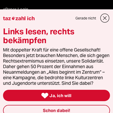
ePaper Login
taz
zahl ich
Gerade nicht

Downloads für Abonnierende
Links lesen, rechts
bekämpfen
© 2026 taz Verlags und Vertriebs GmbH
Mit doppelter Kraft für eine offene Gesellschaft!
Alle Rechte vorbehalten. Bei rechtlichen Fragen oder für Genehmigungen
wenden Sie sich bitte an
lizenzen@taz.de
Besonders jetzt brauchen Menschen, die sich gegen
Rechtsextremismus einsetzen, unsere Solidarität.
Daher gehen 50 Prozent der Einnahmen aus
Feedback
Redaktionsstatut
Kommune-Richtlinien
KI-
Neuanmeldungen an „Alles beginnt im Zentrum“ –
eine Kampagne, die bedrohte linke Kulturzentren
Leitlinie
Informant
Datenschutz
Impressum
AGB
und Jugendorte unterstützt. Sind Sie dabei?
Seitenwende
Einwilligungen widerrufen (Ads)

Ja, ich will
Schon dabei!