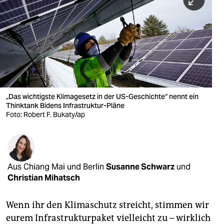
berlin
nord
wahrheit
verlag
verlag
„Das wichtigste Klimagesetz in der US-Geschichte“ nennt ein
Thinktank Bidens Infrastruktur-Pläne
veranstaltungen
Foto: Robert F. Bukaty/ap
shop
fragen & hilfe
unterstützen
Aus Chiang Mai und Berlin
Susanne Schwarz
und
Christian Mihatsch
abo
Wenn ihr den Klimaschutz streicht, stimmen wir
genossenschaft
eurem Infrastrukturpaket vielleicht zu – wirklich