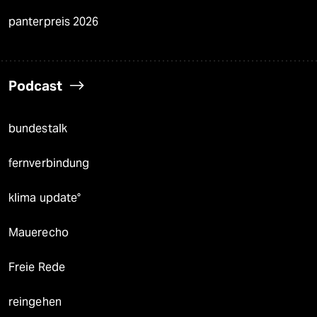
panterpreis 2026
Podcast
bundestalk
fernverbindung
klima update°
Mauerecho
Freie Rede
reingehen