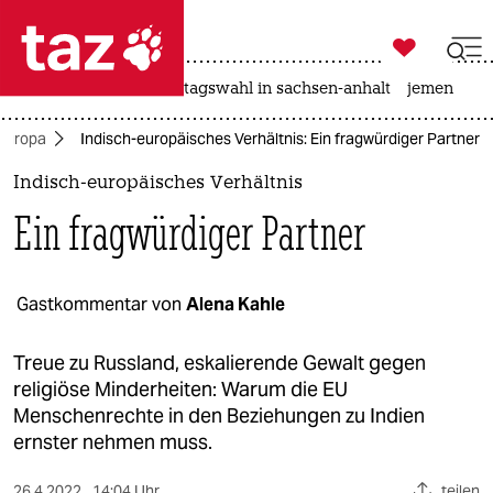

taz zahl ich
drohnen
rente
landtagswahl in sachsen-anhalt
jemen

taz zahl ich
Europa
Indisch-europäisches Verhältnis: Ein fragwürdiger Partner
taz zahl ich
Indisch-europäisches Verhältnis
themen
Ein fragwürdiger Partner
politik
öko
Gastkommentar von
Alena Kahle
gesellschaft
Treue zu Russland, eskalierende Gewalt gegen
religiöse Minderheiten: Warum die EU
kultur
Menschenrechte in den Beziehungen zu Indien
ernster nehmen muss.
sport
26.4.2022
14:04 Uhr
teilen