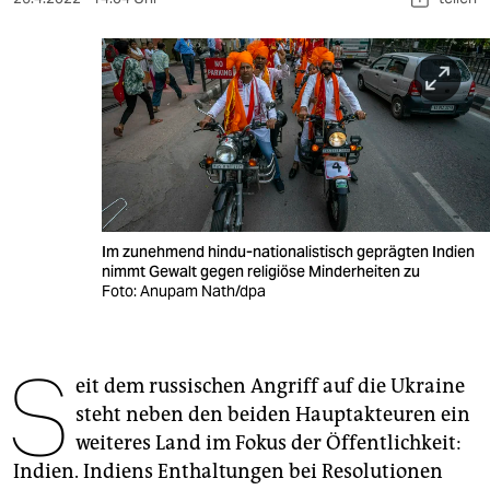
berlin
nord
wahrheit
verlag
verlag
veranstaltungen
Im zunehmend hindu-nationalistisch geprägten Indien
nimmt Gewalt gegen religiöse Minderheiten zu
shop
Foto: Anupam Nath/dpa
fragen & hilfe
unterstützen
S
eit dem russischen Angriff auf die Ukraine
abo
steht neben den beiden Hauptakteuren ein
weiteres Land im Fokus der Öffentlichkeit:
genossenschaft
Indien. Indiens Enthaltungen bei Resolutionen