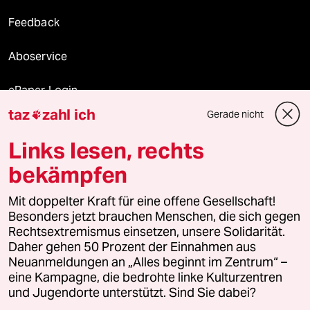
Feedback
Aboservice
ePaper Login
taz
zahl ich
Gerade nicht

Downloads für Abonnierende
Links lesen, rechts
bekämpfen
© 2026 taz Verlags und Vertriebs GmbH
Alle Rechte vorbehalten. Bei rechtlichen Fragen oder für Genehmigungen
Mit doppelter Kraft für eine offene Gesellschaft!
wenden Sie sich bitte an
lizenzen@taz.de
Besonders jetzt brauchen Menschen, die sich gegen
Rechtsextremismus einsetzen, unsere Solidarität.
Daher gehen 50 Prozent der Einnahmen aus
Feedback
Redaktionsstatut
Kommune-Richtlinien
KI-
Neuanmeldungen an „Alles beginnt im Zentrum“ –
eine Kampagne, die bedrohte linke Kulturzentren
Leitlinie
Informant
Datenschutz
Impressum
AGB
und Jugendorte unterstützt. Sind Sie dabei?