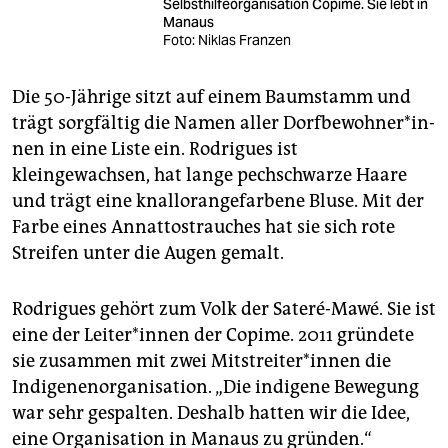
Selbsthilfe­organisation Copime. Sie lebt in
Manaus
Foto: Niklas Franzen
Die 50-Jährige sitzt auf einem Baumstamm und
trägt sorgfältig die Namen aller Dorf­be­woh­ne­r*in­
nen in eine Liste ein. Rodrigues ist
kleingewachsen, hat lange pechschwarze Haare
und trägt eine knallorangefarbene Bluse. Mit der
Farbe eines Annattostrauches hat sie sich rote
Streifen unter die Augen gemalt.
Rodrigues gehört zum Volk der Sateré-Mawé. Sie ist
eine der Lei­te­r*in­nen der Copime. 2011 gründete
sie zusammen mit zwei Mit­strei­te­r*in­nen die
Indigenenorganisation. „Die indigene Bewegung
war sehr gespalten. Deshalb hatten wir die Idee,
eine Organisation in Manaus zu gründen.“