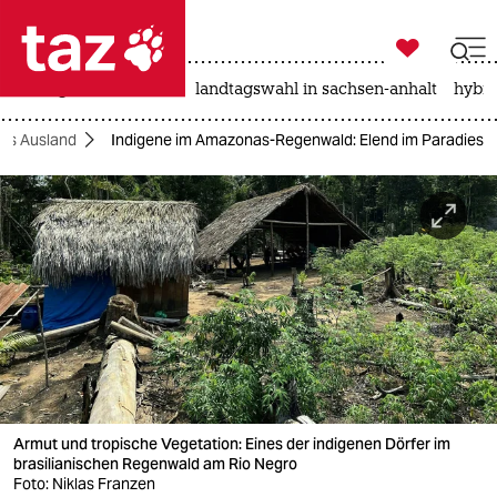

taz zahl ich
niedrigwasser
rente
landtagswahl in sachsen-anhalt
hybri

taz zahl ich
ds Ausland
Indigene im Amazonas-Regenwald: Elend im Paradies
taz zahl ich
themen
politik
öko
gesellschaft
kultur
Armut und tropische Vegetation: Eines der indigenen Dörfer im
sport
brasilianischen Regenwald am Rio Negro
Foto: Niklas Franzen