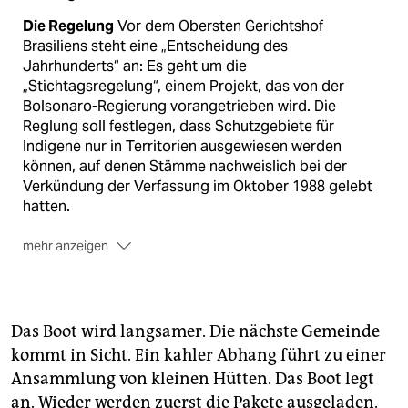
Die Regelung
Vor dem Obersten Gerichtshof
Brasiliens steht eine „Entscheidung des
Jahrhunderts“ an: Es geht um die
„Stichtagsregelung“, einem Projekt, das von der
Bolsonaro-Regierung vorangetrieben wird. Die
Reglung soll festlegen, dass Schutzgebiete für
Indigene nur in Territorien ausgewiesen werden
können, auf denen Stämme nachweislich bei der
Verkündung der Verfassung im Oktober 1988 gelebt
hatten.
mehr anzeigen
Das Problem
Viele Indigene besitzen dafür keine
Nachweise oder wurden bereits zuvor von ihrem Land
vertrieben. Es wird befürchtet, dass sie durch die
Das Boot wird langsamer. Die nächste Gemeinde
Zustimmung völlig legal von ihrem Land vertrieben
kommt in Sicht. Ein kahler Abhang führt zu einer
und ihre Gebiete für den Bergbau geöffnet werden
Ansammlung von kleinen Hütten. Das Boot legt
könnten. Es gab etliche Proteste dagegen, Tausende
Indigene zogen durch das Regierungsviertel in
an. Wieder werden zuerst die Pakete ausgeladen.