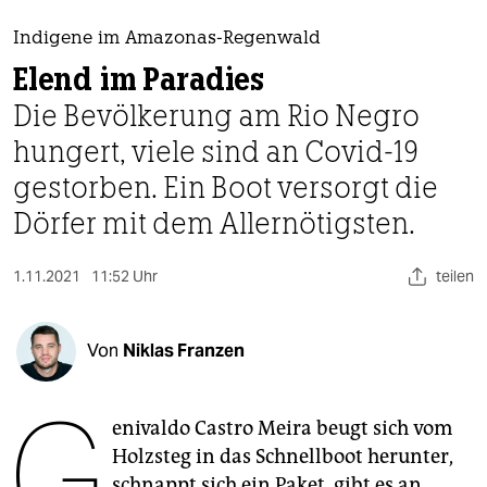
berlin
Indigene im Amazonas-Regenwald
nord
Elend im Paradies
wahrheit
Die Bevölkerung am Rio Negro
hungert, viele sind an Covid-19
verlag
gestorben. Ein Boot versorgt die
verlag
Dörfer mit dem Allernötigsten.
veranstaltungen
shop
1.11.2021
11:52 Uhr
teilen
fragen & hilfe
Von
Niklas Franzen
unterstützen
G
abo
enivaldo Castro Meira beugt sich vom
genossenschaft
Holzsteg in das Schnellboot herunter,
schnappt sich ein Paket, gibt es an