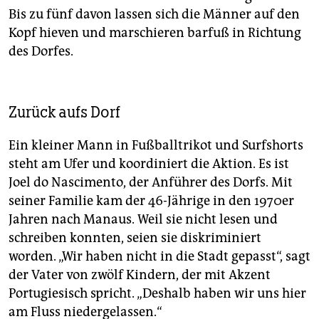
Brasília.
Bis zu fünf davon lassen sich die Männer auf den
Kopf hieven und marschieren barfuß in Richtung
Das Urteil
In den letzten Wochen setzte der Oberste
des Dorfes.
Gerichtshof das Thema nicht auf die Tagesordnung.
Wann ein Urteil fällt, ist unklar. Was für indigene
Aktivist*innen hingegen klar ist: Die Reglung würde
eine Katastrophe für ihre Gemeinden bedeuten.
(taz)
Zurück aufs Dorf
Ein kleiner Mann in Fußballtrikot und Surfshorts
steht am Ufer und koordiniert die Aktion. Es ist
Joel do Nascimento, der Anführer des Dorfs. Mit
seiner Familie kam der 46-Jährige in den 1970er
Jahren nach Manaus. Weil sie nicht lesen und
schreiben konnten, seien sie diskriminiert
worden. „Wir haben nicht in die Stadt gepasst“, sagt
der Vater von zwölf Kindern, der mit Akzent
Portugiesisch spricht. „Deshalb haben wir uns hier
am Fluss niedergelassen.“