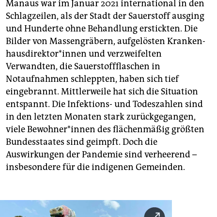
Manaus war im Januar 2021 international in den
Schlagzeilen, als der Stadt der Sauerstoff ausging
und Hunderte ohne Behandlung erstickten. Die
Bilder von Massengräbern, aufgelösten Kran­ken­
haus­di­rek­to­r*in­nen und verzweifelten
Verwandten, die Sauerstoffflaschen in
Notaufnahmen schleppten, haben sich tief
eingebrannt. Mittlerweile hat sich die Situation
entspannt. Die Infektions- und Todeszahlen sind
in den letzten Monaten stark zurückgegangen,
viele Be­woh­ne­r*in­nen des flächenmäßig größten
Bundesstaates sind geimpft. Doch die
Auswirkungen der Pandemie sind verheerend –
insbesondere für die indigenen Gemeinden.