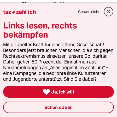
unseren Planeten zerstört?“
taz
zahl ich
Gerade nicht

Links lesen, rechts
Die Engagierten stärken
bekämpfen
Der drohende Erfolg der AfD bei den kommenden
Mit doppelter Kraft für eine offene Gesellschaft!
Landtagswahlen zeigt, wie stark rechtsextreme
Besonders jetzt brauchen Menschen, die sich gegen
Kräfte inzwischen geworden sind. Gerade jetzt
Rechtsextremismus einsetzen, unsere Solidarität.
braucht es Zusammenhalt und Solidarität. Auch
Daher gehen 50 Prozent der Einnahmen aus
Neuanmeldungen an „Alles beginnt im Zentrum“ –
und vor allem mit den Menschen, die sich vor Ort
eine Kampagne, die bedrohte linke Kulturzentren
für eine starke Zivilgesellschaft einsetzen. Die taz
und Jugendorte unterstützt. Sind Sie dabei?
kooperiert deshalb mit "Alles beginnt im
Zentrum". Die Kampagne unterstützt bundesweit

Ja, ich will
linke, selbstverwaltete Orte und baut einen
solidarischen Fonds für deren Schutz und Erhalt
Schon dabei!
auf. Eine offene Gesellschaft braucht guten, frei
zugänglichen Journalismus – und