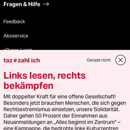
Fragen & Hilfe
Feedback
Aboservice
ePaper Login
taz
zahl ich
Gerade nicht

Downloads für Abonnierende
Links lesen, rechts
bekämpfen
© 2026 taz Verlags und Vertriebs GmbH
Mit doppelter Kraft für eine offene Gesellschaft!
Alle Rechte vorbehalten. Bei rechtlichen Fragen oder für Genehmigungen
wenden Sie sich bitte an
lizenzen@taz.de
Besonders jetzt brauchen Menschen, die sich gegen
Rechtsextremismus einsetzen, unsere Solidarität.
Daher gehen 50 Prozent der Einnahmen aus
Feedback
Redaktionsstatut
Kommune-Richtlinien
KI-
Neuanmeldungen an „Alles beginnt im Zentrum“ –
eine Kampagne, die bedrohte linke Kulturzentren