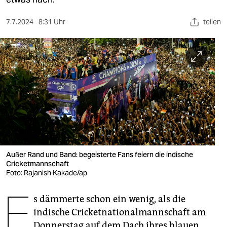
berlin
nord
7.7.2024
8:31 Uhr
teilen
wahrheit
verlag
verlag
veranstaltungen
shop
fragen & hilfe
Außer Rand und Band: begeisterte Fans feiern die indische
Cricketmannschaft
unterstützen
Foto: Rajanish Kakade/ap
E
abo
s dämmerte schon ein wenig, als die
genossenschaft
indische Cricket­nationalmannschaft am
Donnerstag auf dem Dach ihres blauen