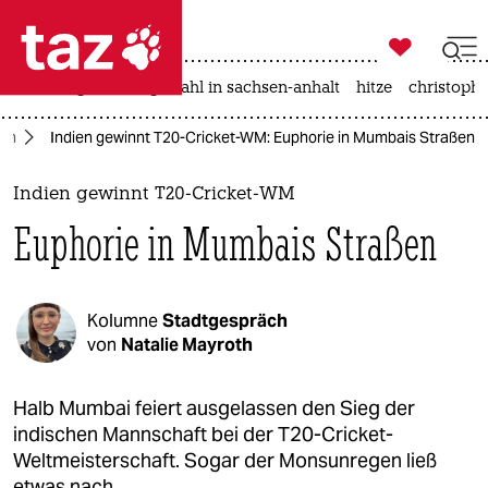

taz zahl ich
iran-krieg
landtagswahl in sachsen-anhalt
hitze
christophe

taz zahl ich
ien
Indien gewinnt T20-Cricket-WM: Euphorie in Mumbais Straßen
taz zahl ich
themen
Indien gewinnt T20-Cricket-WM
Euphorie in Mumbais Straßen
politik
öko
Kolumne
Stadtgespräch
gesellschaft
von
Natalie Mayroth
kultur
Halb Mumbai feiert ausgelassen den Sieg der
indischen Mannschaft bei der T20-Cricket-
sport
Weltmeisterschaft. Sogar der Monsunregen ließ
etwas nach.