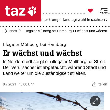

taz zahl ich
nahost-konflikt
usa unter trump
landtagswahl in sachsen-an

taz zahl ich
ite
Nord
Illegaler Müllberg bei Hamburg: Er wächst und wächst
taz zahl ich
themen
Illegaler Müllberg bei Hamburg
Er wächst und wächst
politik
In Norderstedt sorgt ein illegaler Müllberg für Streit.
öko
Der Verursacher ist abgetaucht, während Stadt und
Land weiter um die Zuständigkeit streiten.
gesellschaft
9.7.2021
15:00 Uhr
teilen
kultur
sport