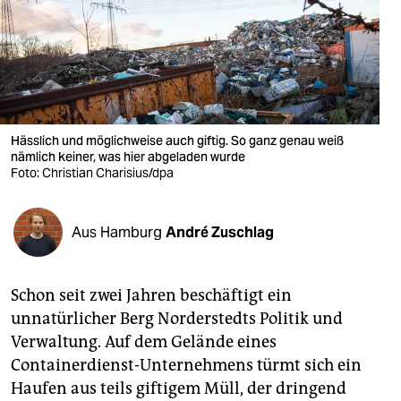
berlin
nord
wahrheit
verlag
Hässlich und möglichweise auch giftig. So ganz genau weiß
verlag
nämlich keiner, was hier abgeladen wurde
Foto: Christian Charisius/dpa
veranstaltungen
shop
Aus Hamburg
André Zuschlag
fragen & hilfe
Schon seit zwei Jahren beschäftigt ein
unterstützen
unnatürlicher Berg Norderstedts Politik und
abo
Verwaltung. Auf dem Gelände eines
Containerdienst-Unternehmens türmt sich ein
genossenschaft
Haufen aus teils giftigem Müll, der dringend