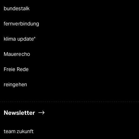
bundestalk
fernverbindung
klima update°
Mauerecho
Freie Rede
reingehen
Newsletter
team zukunft