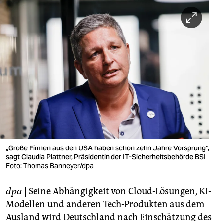
berlin
nord
wahrheit
verlag
verlag
veranstaltungen
shop
fragen & hilfe
„Große Firmen aus den USA haben schon zehn Jahre Vorsprung“,
sagt Claudia Plattner, Präsidentin der IT-Sicherheitsbehörde BSI
unterstützen
Foto: Thomas Banneyer/dpa
abo
dpa
| Seine Abhängigkeit von Cloud-Lösungen, KI-
genossenschaft
Modellen und anderen Tech-Produkten aus dem
Ausland wird Deutschland nach Einschätzung des