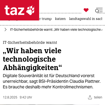

taz zahl ich
bergsteigen
usa unter trump
katzen
landtagswahl in sachs

taz zahl ich
ag
IT-Sicherheitsbehörde warnt: „Wir haben viele technologische A
taz zahl ich
themen
IT-Sicherheitsbehörde warnt
„Wir haben viele
politik
technologische
öko
Abhängigkeiten“
gesellschaft
Digitale Souveränität ist für Deutschland vorerst
unerreichbar, sagt BSI-Präsidentin Claudia Plattner.
kultur
Es brauche deshalb mehr Kontrollmechnismen.
sport
12.8.2025
9:42 Uhr
teilen