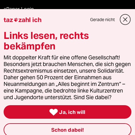
ePaper Login
taz
zahl ich
Gerade nicht

Downloads für Abonnierende
Links lesen, rechts
bekämpfen
© 2026 taz Verlags und Vertriebs GmbH
Alle Rechte vorbehalten. Bei rechtlichen Fragen oder für Genehmigungen
Mit doppelter Kraft für eine offene Gesellschaft!
wenden Sie sich bitte an
lizenzen@taz.de
Besonders jetzt brauchen Menschen, die sich gegen
Rechtsextremismus einsetzen, unsere Solidarität.
Daher gehen 50 Prozent der Einnahmen aus
Feedback
Redaktionsstatut
Kommune-Richtlinien
KI-
Neuanmeldungen an „Alles beginnt im Zentrum“ –
eine Kampagne, die bedrohte linke Kulturzentren
Leitlinie
Informant
Datenschutz
Impressum
AGB
und Jugendorte unterstützt. Sind Sie dabei?
Seitenwende
Einwilligungen widerrufen (Ads)

Ja, ich will
Schon dabei!