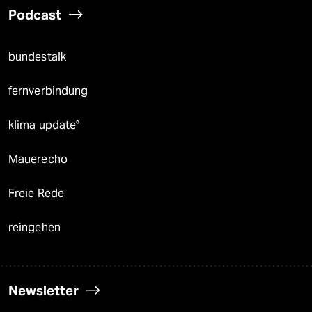
Podcast
bundestalk
fernverbindung
klima update°
Mauerecho
Freie Rede
reingehen
Newsletter